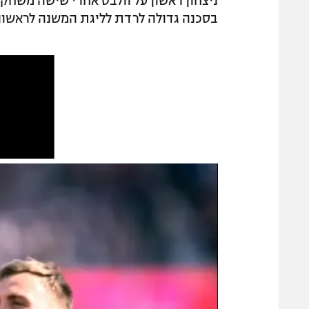
ניצחון ראשון על וולבס אחרי שישה משחקים
בסכנה גדולה לרדת לליגת המשנה לראשונה מאז 8