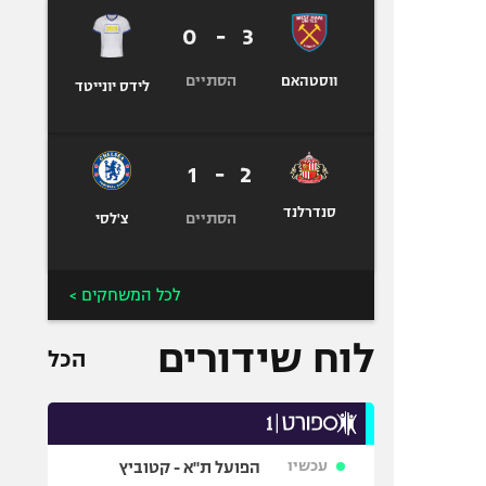
0
-
3
הסתיים
ווסטהאם
לידס יונייטד
1
-
2
סנדרלנד
הסתיים
צ'לסי
לכל המשחקים >
לוח שידורים
הכל
עכשיו
הפועל ת"א - קטוביץ