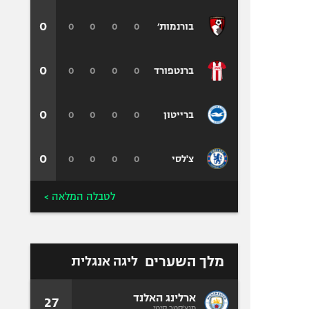
0
0
0
0
0
בורנמות׳
0
0
0
0
0
ברנטפורד
0
0
0
0
0
ברייטון
0
0
0
0
0
צ'לסי
לטבלה המלאה >
מלך השערים
ליגה אנגלית
ארלינג האלנד
27
מנצ'סטר סיטי