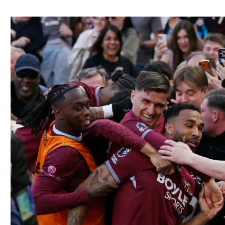
ל אביב
ליגה טורקית
תל אביב
ליגה סינית
חיפה
ליגה ברזילאית
באר שבע
ליגות נוספות
תניה
דה