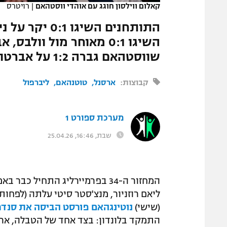
קאלום ווילסון חוגג עם אוהדי ווסטהאם
|
רויטרס
המגזין
התותחנים השיג
השיגו 0:1 מאוחר מול וו
שווסטהאם גברה 1:2 על אברטון בדקה ה-93
קבוצות:
ארסנל
טוטנהאם
ליברפול
מערכת ספורט 1
שבת, 16:46, 25.04.26
המחזור ה-34 בפרמיירליג התחיל
ליאם רוזניור, מנצ'סטר סיטי עלתה (לפחות
(שישי)
נוטינגהאם פורסט הביסה את סנדר
התמקד בלונדון: בצד אחד של הטבלה, ארסנ