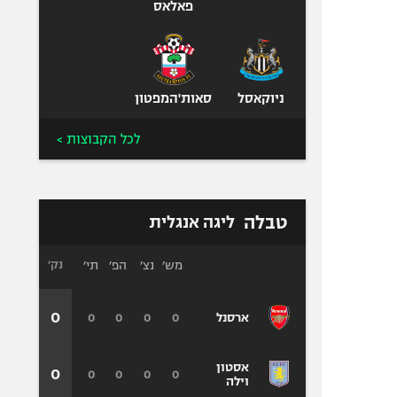
פאלאס
ניוקאסל
סאות'המפטון
לכל הקבוצות >
טבלה
ליגה אנגלית
מש׳
נצ׳
הפ׳
תי׳
נק׳
0
0
0
0
0
ארסנל
אסטון
0
0
0
0
0
וילה