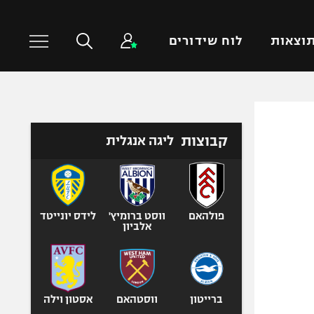
וצאות
לוח שידורים
כדורסל עולמי
ענפים נוספים
קבוצות
ליגה אנגלית
NBA
טניס
יורוליג
כדוריד
יורוקאפ
כדורעף
שחייה
פולהאם
ווסט ברומיץ'
לידס יונייטד
אלביון
ג'ודו
אגרוף
ספורט אולימפי
UFC
ברייטון
ווסטהאם
אסטון וילה