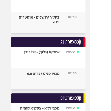
07:50
בית"ר ירושלים - אוסטריה
וינה
עכשיו
איאקס (גלוך) - שלבורן
07:50
מגזין טניס גברים 6.8
עכשיו
מכבי ת"א - צסק"א סופיה