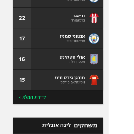
תיאגו
22
ברנטפורד
אנטוני סמניו
17
מנצ'סטר סיטי
אולי ווטקינס
16
אסטון וילה
מורגן גיבס וויט
15
נוטינגהאם פורסט
לדירוג המלא >
משחקים
ליגה אנגלית