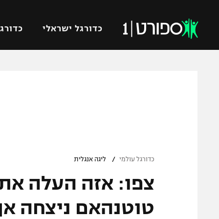
כדורגל ישראלי
כדורגל
VOD
כדורג
רץ ברשת
ליגת ה
ליגה ל
תוצאות
גביע הט
לוח שידורים
ליגיונר
ברחבה
/
גביע ה
כדורגל עולמי
ליגה אנגלית
נבחרת 
צפו: אזה העלה את
"מעל הליגה" – פודקאסט
מכבי ח
"מחצית בשכונה" – פודקאסט
טוטנהאם ניצחה אך
בית"ר י