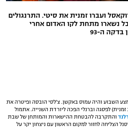
ו 0:1 יקר על ניוקאסל ועברו זמנית את סיטי. התרנגולים
לבס, אבל נשארו מתחת לקו האדום אחרי
 כבר באמצע השבוע והיה עמוס באקשן. צ'לסי הובסה ופיטרה את
 זמנית) לפסגה וברנלי הפכה ליורדת השנייה. אתמול
לנד
והתקרבה להבטחת ההישארות והמותחן של שבת
ל הצליחה לחזור למקום הראשון עם ניצחון יקר על