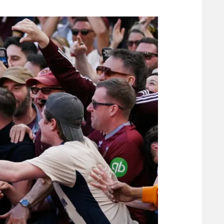
משתתפים וזוכים בפרסים
מכבי ת
הפועל 
תקנון משתתפים וזוכים בפרסים
הפועל 
תקנון עבור פעילות אלקטרה
הפועל 
תקנון עבור פעילות ספורט 1 – "מרלן"
מכבי נ
טניס
בני יהו
גיימינג E-Sports
תנאי שימוש
מדיניות פרטיות
תקנון פעילות ספורט 1
רשיון להקרנה פומבית לבית עסק
הצטרפות לחבילת הערוצים
לוח דרושים – ג'ובנט
תגיות