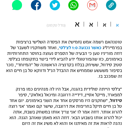
"מחצית בשכונה" – פודקאסט
אופניים
א
א
א
א
ספורט מוטורי
(גודל טקסט)
משתתפים וזוכים בפרסים
כדורמים
טוטנהאם רשמה אמש (חמישי) את הפסדה השלישי ברציפות
תקנון משתתפים וזוכים בפרסים
טניס
בפרמיירליג
כאשר נכנעה 1:0 לצ'לסי
, ואחד משחקניו לשעבר של
פוטבול אמריקאי NFL
ז'וזה מוריניו טען כי הבעיה של הספרס נעוצה בחוסר התחרותיות
תקנון עבור פעילות אלקטרה
באימונים, כזו שהפורטוגלי ידע להביא לידי ביטוי בתקופתו בצ'לסי.
סטיב סידוול, ששיחק בבלוז בקדנציה הראשונה של "המיוחד", נזכר
גיימינג E-Sports
בייסבול MLB
בסיפור משעשע שממחיש את ההבדל הנ"ל ודווקא טל בן חיים הוא
תקנון עבור פעילות ספורט 1 – "מרלן"
זה שמככב בו.
ספורט אתגרי ואקסטרים
תנאי שימוש
"צ'לסי הייתה סולידית בהגנה, אבל היו לה מנהיגים כמו פרנק
אומנויות לחימה
למפארד, מייקל אסיין, דידייה דרוגבה ומיכאל באלאק", סיפר
סידוול
, "שחקנים היו מרסקים אחד את השני באימונים. יום אחד
מדיניות פרטיות
טל בן חיים תיקל בחריפות את דרוגבה, שישר קם ואמר 'אני רוצה
גיימינג E-Sports
להרוג אותו'. ז'וזה אמר לו 'אני צריך אותו במשחק בשבת, אתה
יכול להרוג אותו בשבוע הבא'. ז'וזה הוא מאמן שאוהב הגנה. הוא
תקנון פעילות ספורט 1
נהנה לראות את זה מאיתנו אז והוא לא משיג את זה היום