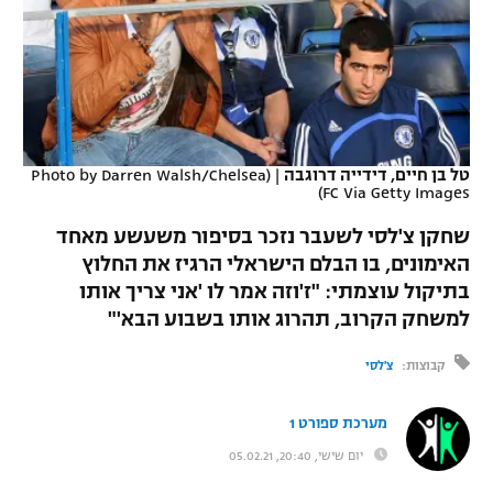
כדורסל נשים
נבחרת ישראל
יורוליג
ליגה ספרדית
טניס
VOD
מכבי תל אביב
מכבי חיפה
יורוקאפ
ליגה איטלקית
כדוריד
הפועל חולון
בית"ר ירושלים
רץ ברשת
ליגה צרפתית
כדורעף
טל בן חיים, דידייה דרוגבה
|
(Photo by Darren Walsh/Chelsea
הפועל ירושלים
מכבי תל אביב
FC Via Getty Images)
ליגה הולנדית
שחייה
תוצאות
דני אבדיה
שחקן צ'לסי לשעבר נזכר בסיפור משעשע מאחד
הפועל תל אביב
ליגה טורקית
האימונים, בו הבלם הישראלי הרגיז את החלוץ
ג'ודו
בתיקול עוצמתי: "ז'וזה אמר לו 'אני צריך אותו
הפועל חיפה
לוח שידורים
ליגה סינית
למשחק הקרוב, תהרוג אותו בשבוע הבא'"
אגרוף
הפועל באר שבע
ליגה ברזילאית
קבוצות:
צ'לסי
ברחבה
ספורט אולימפי
מכבי נתניה
ליגות נוספות
מערכת ספורט 1
UFC
"מעל הליגה" – פודקאסט
בני יהודה
יום שישי, 20:40, 05.02.21
היאבקות WWE