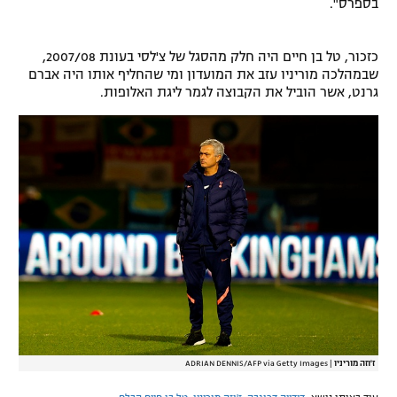
בספרס".
רשיון להקרנה פומבית לבית עסק
כזכור, טל בן חיים היה חלק מהסגל של צ'לסי בעונת 2007/08,
הצטרפות לחבילת הערוצים
שבמהלכה מוריניו עזב את המועדון ומי שהחליף אותו היה אברם
גרנט, אשר הוביל את הקבוצה לגמר ליגת האלופות.
לוח דרושים – ג'ובנט
תגיות
המגזין
ז'וזה מוריניו
|
ADRIAN DENNIS/AFP via Getty Images