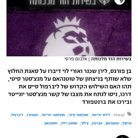
כדורסל נשים
נבחרת ישראל
יורוליג
ליגה ספרדית
טניס
VOD
מכבי תל אביב
מכבי חיפה
יורוקאפ
ליגה איטלקית
כדוריד
הפועל חולון
בית"ר ירושלים
רץ ברשת
ליגה צרפתית
כדורעף
הפועל ירושלים
מכבי תל אביב
ליגה הולנדית
בשירות הוד מלכותה
|
אלבום פרטי
שחייה
תוצאות
דני אבדיה
הפועל תל אביב
בן פורגס, לירן שכנר ואורי לוי דיברו על סאגת החלוץ
ליגה טורקית
ג'ודו
שלא שותף בניצחון של טוטנהאם על מנצ'סטר סיטי,
הפועל חיפה
לוח שידורים
תהו האם השילוש הקדוש של ליברפול סיים את
ליגה סינית
אגרוף
דרכו, ניסו לנתח את מצבו של קשר מנצ'סטר יונייטד
הפועל באר שבע
ובירכו את ברנטפורד
ליגה ברזילאית
ברחבה
ספורט אולימפי
מכבי נתניה
קבוצות:
לידס יונייטד
מנצ'סטר סיטי
מנצ'סטר יונייטד
ווטפורד
ליברפול
ליגות נוספות
UFC
ארסנל
טוטנהאם
אברטון
צ'לסי
אסטון וילה
ווסטהאם
"מעל הליגה" – פודקאסט
בני יהודה
היאבקות WWE