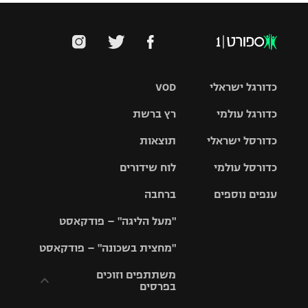
כדורגל ישראלי
VOD
כדורגל עולמי
רץ ברשת
ליגת העל
כדורסל ישראלי
תוצאות
ליגת
ליגה לאומית
האלופות
כדורסל עולמי
לוח שידורים
ליגת ווינר
סל
גביע הטוטו
ענפים נוספים
ברחבה
ליגה
NBA
אירופית
"מעל הליגה" – פודקאסט
ליגה לאומית
ליגיונרים
טניס
יורוליג
ליגה אנגלית
"מחצית בשכונה" – פודקאסט
כדורסל נשים
גביע המדינה
כדוריד
יורוקאפ
ליגה גרמנית
משתתפים וזוכים
בפרסים
מכבי תל
נבחרת
כדורעף
אביב
ישראל
ליגה