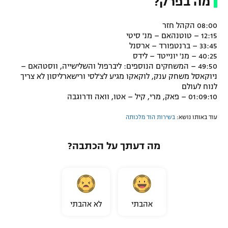
מה בפרק?
רשיון להקרנה פומבית לבית עסק
08:00 הקהל חזר
12:15 – טוטנהאם – מנ' סיטי
הצטרפות לחבילת הערוצים
33:45 – ברנטפורד – ארסנל
40:25 – מנ' יונייטד – לידס
לוח דרושים – ג'ובנט
49:50 – המשחקים הנוספים: ליברפול והשלישייה, ווסטהאם –
ניוקאסל משחק ענק, לוקאקו מגיע לצ'לסי ורישארליסון לא צריך
תגיות
לנוח לעולם
01:09:10 – פאק, מרי, קיל – אטו, וואה ודרוגבה
המגזין
עוד באותו נושא:
בשירות הוד מלכותה
מה דעתך על הכתבה?
אהבתי
לא אהבתי