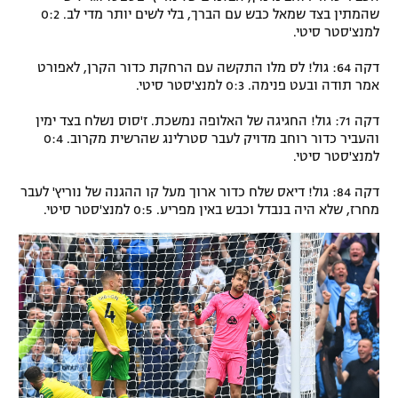
שהמתין בצד שמאל כבש עם הברך, בלי לשים יותר מדי לב. 0:2
למנצ'סטר סיטי.
דקה 64: גול! לס מלו התקשה עם הרחקת כדור הקרן, לאפורט
אמר תודה ובעט פנימה. 0:3 למנצ'סטר סיטי.
דקה 71: גול! החגיגה של האלופה נמשכת. ז'סוס נשלח בצד ימין
והעביר כדור רוחב מדויק לעבר סטרלינג שהרשית מקרוב. 0:4
למנצ'סטר סיטי.
דקה 84: גול! דיאס שלח כדור ארוך מעל קו ההגנה של נוריץ' לעבר
מחרז, שלא היה בנבדל וכבש באין מפריע. 0:5 למנצ'סטר סיטי.