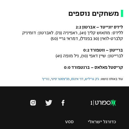
משחקים נוספים
לידס יונייטד – אברטון 2:2
ללידס: מתאוש קליך (41), ראפיניה (73). לאברטון: דומיניק
קלברט-לואין (30 בפנדל), דמראי גריי (50)
ברייטון – ווטפורד 0:2
לברייטון: שיין דאפי (10), ניל מופה (41)
קריסטל פאלאס – ברנטפורד 0:0
עוד באותו נושא:
ג'ק גריליש
,
דני אינגס
,
מנ''צסטר סיטי
,
נוריץ'
כדורגל ישראלי
VOD