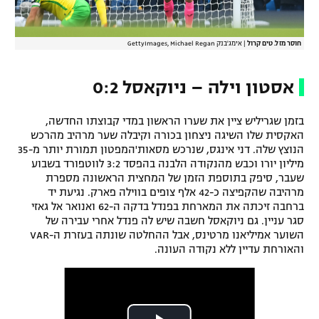
חוסר מזל. טים קרול
|
אימג'בנק GettyImages, Michael Regan
אסטון וילה – ניוקאסל 0:2
בזמן שגריליש ציין את שערו הראשון במדי קבוצתו החדשה,
האקסית שלו השיגה ניצחון בכורה וקיבלה שער מרהיב מהרכש
הנוצץ שלה. דני אינגס, שנרכש מסאות'המפטון תמורת יותר מ-35
מיליון יורו וכבש מהנקודה הלבנה בהפסד 3:2 לווטפורד בשבוע
שעבר, סיפק בתוספת הזמן של המחצית הראשונה מספרת
מרהיבה שהקפיצה כ-42 אלף צופים בווילה פארק. נגיעת יד
ברחבה זיכתה את המארחת בפנדל בדקה ה-62 ואנואר אל גאזי
סגר עניין. גם ניוקאסל חשבה שיש לה פנדל אחרי עבירה של
השוער אמיליאנו מרטינס, אבל ההחלטה שונתה בעזרת ה-VAR
והאורחת עדיין ללא נקודה העונה.