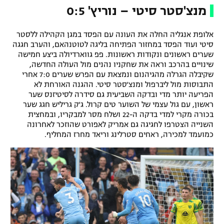
מנצ'סטר סיטי – נוריץ' 0:5
רשיון להקרנה פומבית לבית עסק
אלופת אנגליה החלה את העונה עם הפסד במגן הקהילה ללסטר
הצטרפות לחבילת הערוצים
סיטי ועוד הפסד במחזור הפתיחה בליגה לטוטנהאם, והערב חגגה
שערים ראשונים ונקודות ראשונות. פפ גווארדיולה ביצע חמישה
לוח דרושים – ג'ובנט
שינויים בהרכב וראה את שחקניו נהנים מול העולה החדשה,
שקיבלה הגרלה מהגיהנום ונמצאת עם הפרש שערים 7:0 אחרי
תגיות
התבוסות מול ליברפול ומנצ'סטר סיטי. ההגנה האורחת לא
הפריעה יותר מדי ובדקה השביעית גם סידרה לסיטיזנס שער
ראשון, עם גול עצמי של השוער טים קרול. ג'ק גריליש חגג שער
המגזין
בכורה מקרי למדי בדקה ה-22 ושלח מסר למבקריו, ובמחצית
השנייה הצטרפו לחגיגה גם אמריק לאפורט שהוזכר לאחרונה
כמועמד למכירה, ראחים סטרלינג וריאד מחרז המחליף.