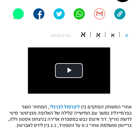
"מחצית בשכונה" – פודקאסט
אופניים
ספורט מוטורי
משתתפים וזוכים בפרסים
א
א
א
א
(גודל טקסט)
כדורמים
תקנון משתתפים וזוכים בפרסים
טניס
פוטבול אמריקאי NFL
תקנון עבור פעילות אלקטרה
גיימינג E-Sports
בייסבול MLB
תקנון עבור פעילות ספורט 1 – "מרלן"
ספורט אתגרי ואקסטרים
תנאי שימוש
אומנויות לחימה
אחרי המשחק המוקדם בין
ליברפול לברנלי
, המחזור השני
מדיניות פרטיות
בפרמיירליג נמשך עם חמישייה קלילה של האלופה מנצ'סטר סיטי
גיימינג E-Sports
לרשת נוריץ'. דני אינגס כבש במספרת אדירה בניצחון אסטון וילה,
ברייטון מושלמת אחרי 0:2 על ווטפורד, 2:2 בין לידס לאברטון.
תקנון פעילות ספורט 1