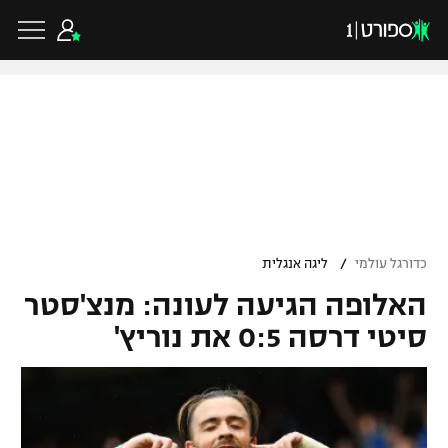
כדורגל ישראלי
ליגת העל
כדורגל עולמי
/
כדורגל עולמי
ליגה אנגלית
ליגה לאומית
האלופה הגיעה לעונה: מנצ'סטר
ליגת האלופות
כדורסל ישראלי
גביע הטוטו
סיטי דרסה 0:5 את נוריץ'
ליגה אירופית
ליגת ווינר סל
ליגיונרים
כדורסל עולמי
ליגה אנגלית
ליגה לאומית
גביע המדינה
NBA
ליגה גרמנית
ענפים נוספים