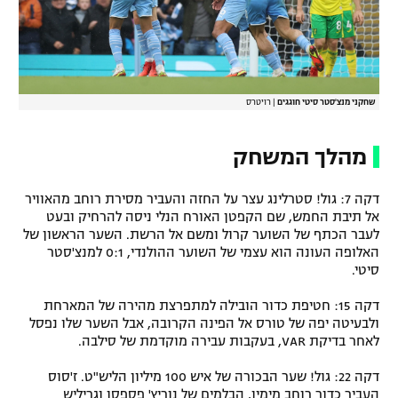
שחקני מנצ'סטר סיטי חוגגים
|
רויטרס
מהלך המשחק
דקה 7: גול! סטרלינג עצר על החזה והעביר מסירת רוחב מהאוויר
אל תיבת החמש, שם הקפטן האורח הנלי ניסה להרחיק ובעט
לעבר הכתף של השוער קרול ומשם אל הרשת. השער הראשון של
האלופה העונה הוא עצמי של השוער ההולנדי, 0:1 למנצ'סטר
סיטי.
דקה 15: חטיפת כדור הובילה למתפרצת מהירה של המארחת
ולבעיטה יפה של טורס אל הפינה הקרובה, אבל השער שלו נפסל
לאחר בדיקת VAR, בעקבות עבירה מוקדמת של סילבה.
דקה 22: גול! שער הבכורה של איש 100 מיליון הליש"ט. ז'סוס
העביר כדור רוחב מימין, הבלמים של נוריץ' פספסו וגריליש