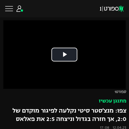
כדורגל ישראלי
ליגת העל
כדורגל עולמי
ליגה לאומית
ליגת האלופות
כדורסל ישראלי
ספורט1
גביע הטוטו
מתנגן עכשיו
ליגה אירופית
ליגת ווינר סל
ליגיונרים
כדורסל עולמי
צפו: מנצ'סטר סיטי נקלעה לפיגור מוקדם של
ליגה אנגלית
2:0, אך חזרה בגדול וניצחה 2:5 את פאלאס
ליגה לאומית
גביע המדינה
NBA
12.04.25 17:08
ליגה גרמנית
ענפים נוספים