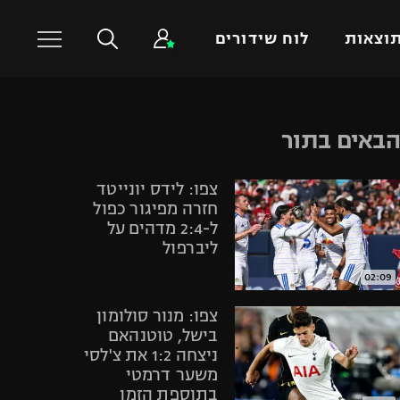
וצאות
לוח שידורים
כדורסל עולמי
ענפים נוספים
באים בתור
NBA
טניס
צפו: לידס יונייטד
יורוליג
כדוריד
חזרה מפיגור כפול
יורוקאפ
כדורעף
ל-2:4 מדהים על
ליברפול
שחייה
ג'ודו
02:09
אגרוף
צפו: מנור סולומון
ספורט אולימפי
בישל, טוטנהאם
ניצחה 1:2 את צ'לסי
UFC
משער דרמטי
היאבקות WWE
בתוספת הזמן