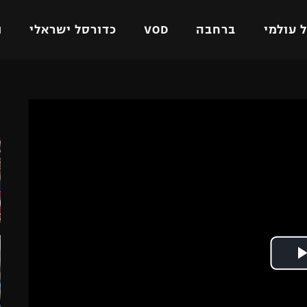
 עולמי
ברחבה
VOD
כדורסל ישראלי
ת
ל ישראלי
כדורגל עולמי
כדורסל ישראלי
ה
על
ליגת האלופות
ליגת ווינר סל
אומית
ליגה אירופית
ליגה לאומית
וטו
ליגה אנגלית
כדורסל נשים
ים
ליגה גרמנית
מכבי תל אביב
מדינה
ליגה ספרדית
הפועל חולון
ישראל
ליגה איטלקית
הפועל ירושלים
יפה
ליגה צרפתית
דני אבדיה
רושלים
ליגה הולנדית
ל אביב
ליגה טורקית