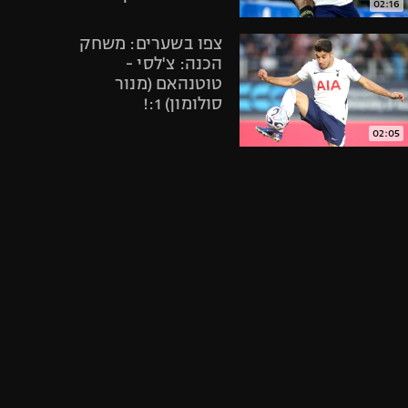
02:16
אופניים
צפו בשערים: משחק
ספורט מוטורי
הכנה: צ'לסי -
כדורמים
טוטנהאם (מנור
פוטבול אמריקאי NFL
סולומון) 1:!
בייסבול MLB
02:05
ספורט אתגרי
תיקתקנו, סיכום
ואקסטרים
אירועי היום
אומנויות לחימה
בספורט, 2.6
גיימינג E-Sports
05:00
צפו בתקציר
הדרמה: טוטנהאם
נשארה בפרמיירליג
אחרי 0:1 על אברטון
01:56