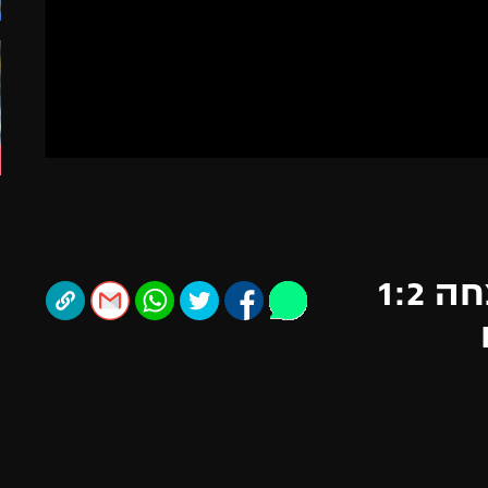
תל אביב
ליגה סינית
חיפה
ליגה ברזילאית
באר שבע
ליגות נוספות
תניה
דה
צפו: נוטינגהאם פורסט ניצחה 1:2