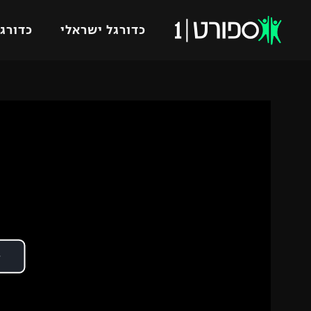
כדורגל ישראלי
כדורגל
VOD
כדורג
רץ ברשת
ליגת ה
ליגה ל
תוצאות
גביע הט
לוח שידורים
ליגיונר
ברחבה
גביע ה
נבחרת 
"מעל הליגה" – פודקאסט
מכבי ח
"מחצית בשכונה" – פודקאסט
בית"ר י
משתתפים וזוכים בפרסים
מכבי ת