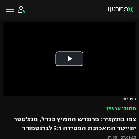
כדורגל ישראלי
ליגת העל
כדורגל עולמי
ליגה לאומית
ליגת האלופות
כדורסל ישראלי
ספורט1
גביע הטוטו
מתנגן עכשיו
ליגה אירופית
ליגת ווינר סל
ליגיונרים
כדורסל עולמי
צפו בתקציר: פרננדש החמיץ פנדל, מנצ'סטר
ליגה אנגלית
יונייטד המאכזבת הפסידה 3:1 לברנטפורד
ליגה לאומית
גביע המדינה
NBA
27.09.25 17:05
ליגה גרמנית
ענפים נוספים