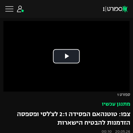
כדורגל ישראלי
ליגת העל
כדורגל עולמי
ליגה לאומית
ליגת האלופות
כדורסל ישראלי
ספורט 1
גביע הטוטו
מתנגן עכשיו
ליגה אירופית
ליגת ווינר סל
ליגיונרים
כדורסל עולמי
צפו: טוטנהאם הפסידה 2:1 לצ'לסי ופספסה
ליגה אנגלית
הזדמנות להבטיח הישארות
ליגה לאומית
גביע המדינה
NBA
20.05.26 00:10
ליגה גרמנית
ענפים נוספים