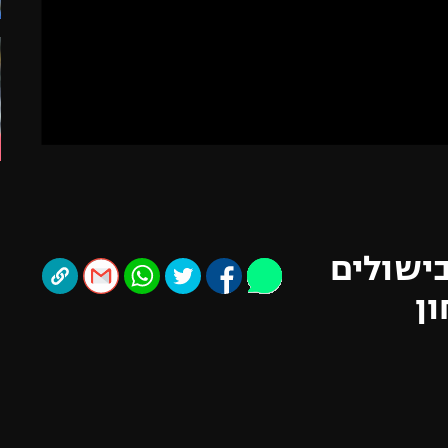
תל אביב
ליגה סינית
חיפה
ליגה ברזילאית
באר שבע
ליגות נוספות
תניה
דה
ישולים
ון