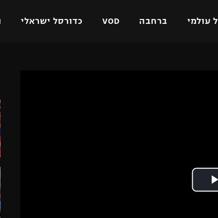
 עולמי
ברחבה
VOD
כדורסל ישראלי
ת
ל ישראלי
כדורגל עולמי
כדורסל ישראלי
ה
על
ליגת האלופות
ליגת ווינר סל
אומית
ליגה אירופית
ליגה לאומית
וטו
ליגה אנגלית
כדורסל נשים
ים
ליגה גרמנית
מכבי תל אביב
מדינה
ליגה ספרדית
הפועל חולון
ישראל
ליגה איטלקית
הפועל ירושלים
יפה
ליגה צרפתית
דני אבדיה
רושלים
ליגה הולנדית
ל אביב
ליגה טורקית