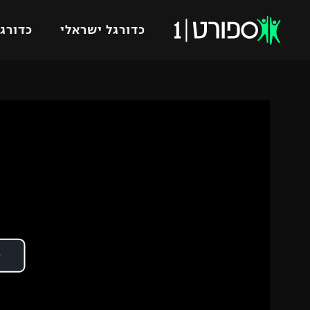
כדורגל ישראלי
כדורגל
VOD
כדורג
רץ ברשת
ליגת ה
ליגה ל
תוצאות
גביע הט
לוח שידורים
ליגיונר
ברחבה
גביע ה
נבחרת 
"מעל הליגה" – פודקאסט
מכבי ח
"מחצית בשכונה" – פודקאסט
בית"ר י
משתתפים וזוכים בפרסים
מכבי ת