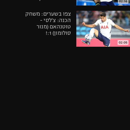
02:16
אופניים
צפו בשערים: משחק
ספורט מוטורי
הכנה: צ'לסי -
כדורמים
טוטנהאם (מנור
פוטבול אמריקאי NFL
סולומון) 1:!
בייסבול MLB
02:05
ספורט אתגרי
תיקתקנו, סיכום
ואקסטרים
אירועי היום
אומנויות לחימה
בספורט, 2.6
גיימינג E-Sports
05:00
צפו בתקציר
הדרמה: טוטנהאם
נשארה בפרמיירליג
אחרי 0:1 על אברטון
01:56