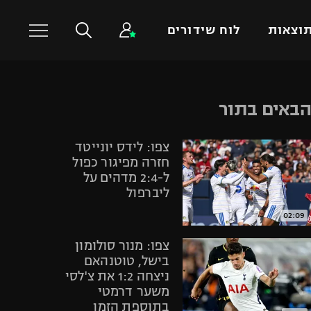
וצאות
לוח שידורים
כדורסל עולמי
ענפים נוספים
באים בתור
NBA
טניס
צפו: לידס יונייטד
יורוליג
כדוריד
חזרה מפיגור כפול
יורוקאפ
כדורעף
ל-2:4 מדהים על
ליברפול
שחייה
ג'ודו
02:09
אגרוף
צפו: מנור סולומון
ספורט אולימפי
בישל, טוטנהאם
ניצחה 1:2 את צ'לסי
UFC
משער דרמטי
היאבקות WWE
בתוספת הזמן