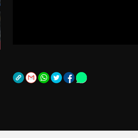
תל אביב
ליגה סינית
חיפה
ליגה ברזילאית
באר שבע
ליגות נוספות
תניה
דה