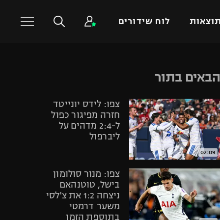
וצאות
לוח שידורים
כדורסל עולמי
ענפים נוספים
באים בתור
NBA
טניס
צפו: לידס יונייטד
יורוליג
כדוריד
חזרה מפיגור כפול
יורוקאפ
כדורעף
ל-2:4 מדהים על
ליברפול
שחייה
ג'ודו
02:09
אגרוף
צפו: מנור סולומון
ספורט אולימפי
בישל, טוטנהאם
ניצחה 1:2 את צ'לסי
UFC
משער דרמטי
היאבקות WWE
בתוספת הזמן