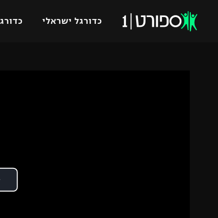
כדורגל ישראלי
כדורגל
VOD
כדורג
רץ ברשת
ליגת ה
ליגה ל
תוצאות
גביע הט
לוח שידורים
ליגיונר
ברחבה
גביע ה
נבחרת 
"מעל הליגה" – פודקאסט
מכבי ח
"מחצית בשכונה" – פודקאסט
בית"ר י
משתתפים וזוכים בפרסים
מכבי ת