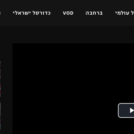
 עולמי
ברחבה
VOD
כדורסל ישראלי
ת
ל ישראלי
כדורגל עולמי
כדורסל ישראלי
ה
על
ליגת האלופות
ליגת ווינר סל
אומית
ליגה אירופית
ליגה לאומית
וטו
ליגה אנגלית
כדורסל נשים
ים
ליגה גרמנית
מכבי תל אביב
מדינה
ליגה ספרדית
הפועל חולון
ישראל
ליגה איטלקית
הפועל ירושלים
יפה
ליגה צרפתית
דני אבדיה
רושלים
ליגה הולנדית
ל אביב
ליגה טורקית