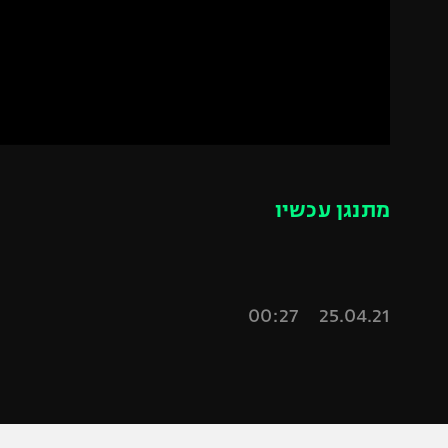
הפועל 
תקנון משתתפים וזוכים בפרסים
הפועל 
תקנון עבור פעילות אלקטרה
הפועל 
תקנון עבור פעילות ספורט 1 – "מרלן"
מכבי נ
טניס
בני יהו
גיימינג E-Sports
מתנגן עכשיו
תנאי שימוש
מדיניות פרטיות
תקנון פעילות ספורט 1
25.04.21 00:27
רשיון להקרנה פומבית לבית עסק
הצטרפות לחבילת הערוצים
לוח דרושים – ג'ובנט
תגיות
המגזין