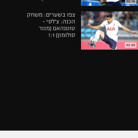
02:16
אופניים
צפו בשערים: משחק
ספורט מוטורי
הכנה: צ'לסי -
כדורמים
טוטנהאם (מנור
פוטבול אמריקאי NFL
סולומון) 1:!
בייסבול MLB
02:05
ספורט אתגרי
תיקתקנו, סיכום
ואקסטרים
אירועי היום
אומנויות לחימה
בספורט, 2.6
גיימינג E-Sports
05:00
צפו בתקציר
הדרמה: טוטנהאם
נשארה בפרמיירליג
אחרי 0:1 על אברטון
01:56