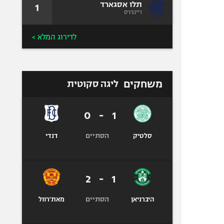
תלו אסגארד
1
ריינג׳רס
לדירוג המלא >
משחקים
ליגה סקוטית
0
-
1
הסתיים
סלטיק
דנדי
2
-
1
הסתיים
היברניאן
מאת'רוול