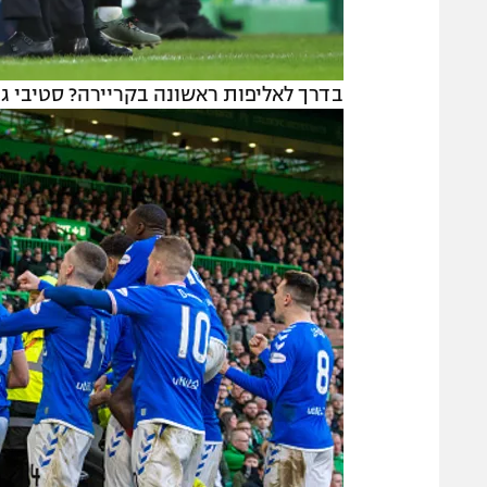
בדרך לאליפות ראשונה בקריירה? סטיבי ג'י בטירו