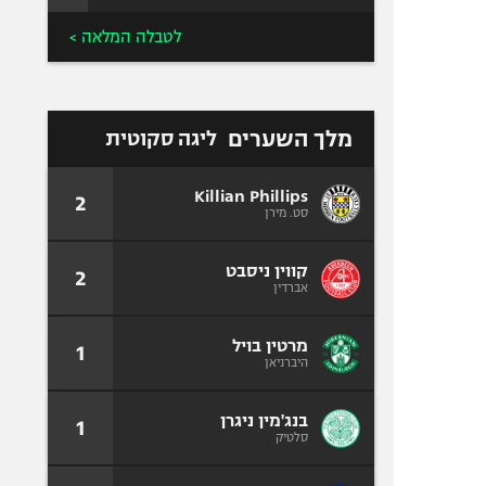
לטבלה המלאה >
מלך השערים
ליגה סקוטית
Killian Phillips
2
סט. מירן
קווין ניסבט
2
אברדין
מרטין בויל
1
היברניאן
בנג'מין ניגרן
1
סלטיק