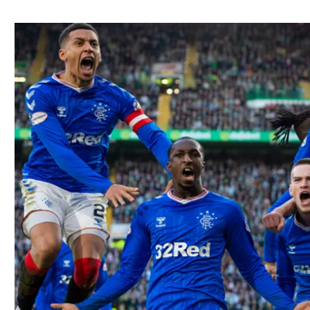
ל אביב
ליגה טורקית
תל אביב
ליגה סינית
חיפה
ליגה ברזילאית
באר שבע
ליגות נוספות
תניה
דה