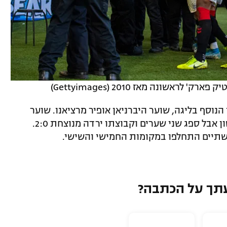
ראשונה מאז 2010 (Gettyimages)
נוסף בליגה, שוער היברניאן אופיר מרציאנו. שוער
הנבחרת פתח במשחק החוץ נגד ליבינגסטון אבל ספג שני שערים וקבוצתו ירדה מנוצחת 2:0.
שתיים התחלפו במקומות החמישי והשישי.
תך על הכתבה?