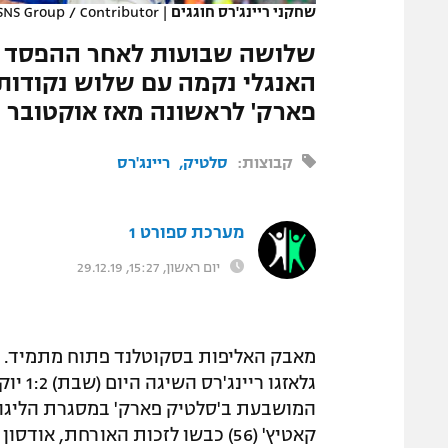
שחקני ריינג'רס חוגגים
|
SNS Group / Contributor
המגזין
שלושה שבועות לאחר ההפסד בג
האנגלי נקמה עם שלוש נקודות 
פארק' לראשונה מאז אוקטובר 2010. 22 דקות לניר ביטון
קבוצות:
סלטיק
ריינג'רס
מערכת ספורט 1
יום ראשון, 15:27, 29.12.19
מאבק האליפות בסקוטלנד פתוח מתמיד. כ
גלאזגו