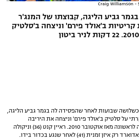
Craig Williamson - 
מר גביע הליגה, קבוצתו של המנג'ר
קריטיות ב'אולד פירם' וניצחה ב'סלטיק
שלושה שבועות לאחר שהפסידה לה בגמר גביע הליגה,
 ריינג'רס השיגה היום (שבת) 1:2 יוקרתי על סלטיק ב'אולד פירם' וניצחה את היריבה
המושבעת ב'סלטיק פארק' במסגרת הליגה לראשונה מאז אוקטובר 2010. ראיין קנט (36) וניקולה
קאטיץ' (56) כבשו לזכות האורחת, אודסון אדוארד רק איזן זמנית (41) לאחר שנגע בכדור בידו.