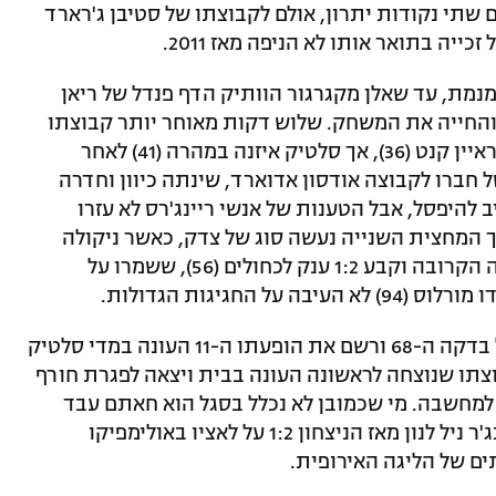
שתי נקודות יתרון, אולם לקבוצתו של סטיבן ג'רארד
יה בתואר אותו לא הניפה מאז 2011.
מת, עד שאלן מקגרגור הוותיק הדף פנדל של ריאן
 בתמונה והחייה את המשחק. שלוש דקות מאוחר יותר קבוצתו
כבר עלתה ליתרון עם בעיטה מדויקת של ראיין קנט (36), אך סלטיק איזנה במהרה (41) לאחר
 חברו לקבוצה אודסון אדוארד, שינתה כיוון וחדרה
של הצרפתי בן ה-21 היה חייב להיפסל, אבל הטענות של אנשי ריינג'רס לא עזרו
גול לאמצע. 11 דקות בתוך המחצית השנייה נעשה סוג של צדק, כאשר ניקולה
קאטיץ' התרומם גבוה מעל כולם, נגח לפינה הקרובה וקבע 1:2 ענק לכחולים (56), ששמרו על
החגיגות הגדולות.
בגזרה הישראלית, ניר ביטון עלה מהספסל בדקה ה-68 ורשם את הופעתו ה-11 העונה במדי סלטיק
וצתו שנוצחה לראשונה העונה בבית ויצאה לפגרת חורף
מחשבה. מי שכמובן לא נכלל בסגל הוא חאתם עבד
אלחמיד הפצוע, שלא עמד לרשותו של המנג'ר ניל לנון מאז הניצחון 1:2 על לאציו באולימפיקו
ם של הליגה האירופית.