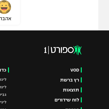
אהבת
VOD
כדו
רץ ברשת
ליגת
ליגה
תוצאות
גביע
לוח שידורים
ליגי