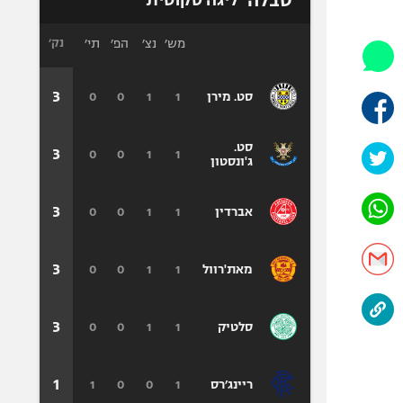
טבלה
ליגה סקוטית
היאבקות WWE
אופניים
מש׳
נצ׳
הפ׳
תי׳
נק׳
ספורט מוטורי
כדורמים
3
0
0
1
1
סט. מירן
פוטבול אמריקאי NFL
בייסבול MLB
סט.
3
0
0
1
1
ג'ונסטון
ספורט אתגרי
ואקסטרים
3
אומנויות לחימה
0
0
1
1
אברדין
גיימינג E-Sports
3
0
0
1
1
מאת'רוול
3
0
0
1
1
סלטיק
1
1
0
0
1
ריינג׳רס