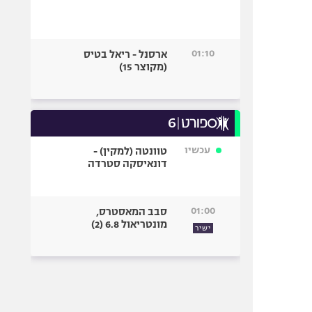
01:10
ארסנל - ריאל בטיס
(מקוצר 15)
עכשיו
טוונטה (למקין) -
דונאיסקה סטרדה
01:00
סבב המאסטרס,
מונטריאול 6.8 (2)
ישיר