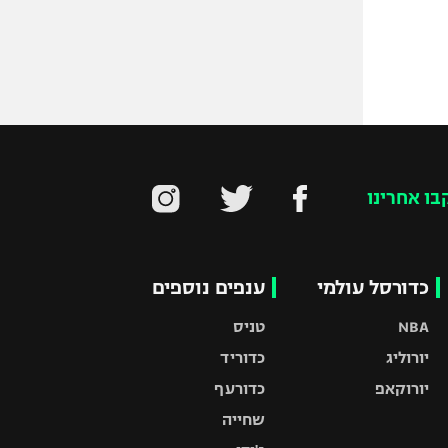
בו אחרינו
כדורסל עולמי
ענפים נוספים
NBA
טניס
יורוליג
כדוריד
יורוקאפ
כדורעף
שחייה