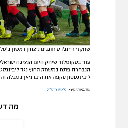
שחקני ריינג'רס חוגגים ניצחון ראשון ב'סלטיק פארק' ל
עוד בסקוטלנד שיחק היום הנציג הישראלי ה
ליבינגסטון עקפה את היברניאן בטבלה וה
עוד באותו נושא:
גלאזגו ריינג'רס
מה דע