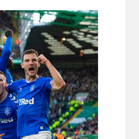
משתתפים וזוכים בפרסים
מכבי ת
הפועל 
תקנון משתתפים וזוכים בפרסים
הפועל 
תקנון עבור פעילות אלקטרה
הפועל 
תקנון עבור פעילות ספורט 1 – "מרלן"
מכבי נ
טניס
בני יהו
גיימינג E-Sports
תנאי שימוש
מדיניות פרטיות
תקנון פעילות ספורט 1
רשיון להקרנה פומבית לבית עסק
הצטרפות לחבילת הערוצים
לוח דרושים – ג'ובנט
תגיות