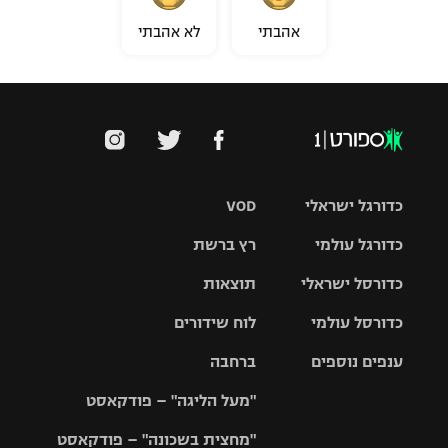
אהבתי
לא אהבתי
כדורגל ישראלי
VOD
כדורגל עולמי
רץ ברשת
ליגת העל
כדורסל ישראלי
תוצאות
ליגת
ליגה לאומית
האלופות
כדורסל עולמי
לוח שידורים
ליגת ווינר
סל
גביע הטוטו
ענפים נוספים
ברחבה
ליגה
NBA
אירופית
"מעל הליגה" – פודקאסט
ליגה לאומית
ליגיונרים
טניס
יורוליג
ליגה אנגלית
"מחצית בשכונה" – פודקאסט