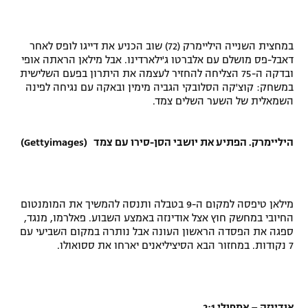
רשיון להקרנה פומבית לבית עסק
במחצית השנייה היליימרק (72) שוב הכניע את דייגו לופס לאחר
הצטרפות לחבילת הערוצים
דאבל-פס מושלם עם אלברטו ג'ילארדינו. אבל מילאן הראתה אופי
ובדקה ה-75 הצליחה להחזיר לעצמה את היתרון בפעם השלישית
לוח דרושים – ג'ובנט
במשחק: קוצ'קה הסלובקי הגביה מימין ובאקה עם נגיחה לפינה
השמאלית של השער השלים צמד.
תגיות
היליימרק. הפתיע את יושבי הסן-סירו עם צמד (Gettyimages)
המגזין
מילאן טיפסה למקום ה-9 בטבלה ותנסה להמשיך את המומנטום
החיובי במחשק חוץ אצל אודינזה באמצע השבוע. פאלרמו, מנגד,
ספגה את הפסדה הראשון העונה אבל נותרה במקום השביעי עם
7 נקודות. במחזור הבא הסיציליאנים יארחו את ססואולו.
אודינזה – אמפולי 2:1