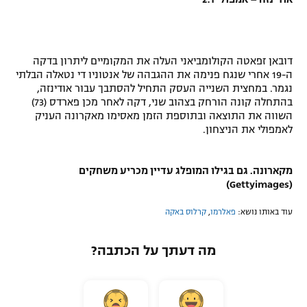
דובאן זפאטה הקולומביאני העלה את המקומיים ליתרון בדקה
ה-19 אחרי שנגח פנימה את ההגבהה של אנטוניו די נטאלה הבלתי
נגמר. במחצית השנייה העסק התחיל להסתבך עבור אודינזה,
בהתחלה קונה הורחק בצהוב שני, דקה לאחר מכן פארדס (73)
השווה את התוצאה ובתוספת הזמן מאסימו מאקרונה העניק
לאמפולי את הניצחון.
מקארונה. גם בגילו המופלג עדיין מכריע משחקים
(Gettyimages)
עוד באותו נושא:
פאלרמו
,
קרלוס באקה
מה דעתך על הכתבה?