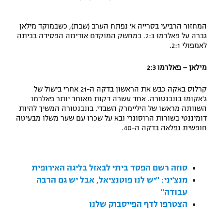
"מחצית בשכונה" – פודקאסט
אופניים
המחזור הרביעי בסרייה א' נפתח הערב (שבת), כשבמוקד מילאן
גברה על פאלרמו 2:3. במחשק המוקדם אודינזה הפסידה בביתה
ספורט מוטורי
משתתפים וזוכים בפרסים
לאמפולי 2:1.
כדורמים
מילאן – פאלרמו 2:3
תקנון משתתפים וזוכים בפרסים
טניס
קרלוס באקה כבש את הראשון בדקה ה-21 אחרי בישול של
פוטבול אמריקאי NFL
תקנון עבור פעילות אלקטרה
ג'אקומו בונבנטורה. אחד עשרה דקות מאוחר יותר פאלרמו
השוותה מראשו של היליימרק השבדי. בונבנטורה המשיך להיות
גיימינג E-Sports
בייסבול MLB
דומיננטי בשורות הרוסונרי ובא על שכרו עם שער משלו מבעיטה
תקנון עבור פעילות ספורט 1 – "מרלן"
חופשית נפלאה בדקה ה-40.
ספורט אתגרי ואקסטרים
תנאי שימוש
אומנויות לחימה
סוזה רשם הפסד ביתי לבאזל בליגה האירופית
מדיניות פרטיות
מנצ'יני: "יש לנו פוטנציאל, אבל יש גם הרבה
גיימינג E-Sports
עבודה"
הצטרפו לדף הפייסבוק שלנו
תקנון פעילות ספורט 1