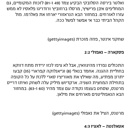
ואלטר בירסה הסלובקי הבקיע צמד (49 ו-81) לזכות המקומיים, גם
המחליפים איבן פרישיץ', מרסלו ברוזוביץ' ורודריגו פלאסיו לא ממש
עזרו לאורחים. במחזור הבא הנראזורי יארחו את פאלרמו. מול
הקהל הביתי כבר אי אפשר לפשל ככה.
שחקני אינטר, פוזה מוכרת (gettyimages)
פסקארה – נאפולי 2:2
התכולים נפרדו מהיגוואין, אבל לא ציפו לכזו ירידת מתח דווקא
בחוליית ההגנה. אחמד בנאלי (8) וג'יאנלוקה קפרארי (35) קבעו
יתרון מפתיע, מה שאילץ את מאוריציו סארי ללכת על כל הקופה
בתחילת המחצית השניה. ארקדיוש מיליק עלה לשחק ואיתו דרייס
מרטנס, שסחט בעצמו נקודה עם צמד מהיר (60 ו-63). במחזור
הבא הנאפוליטנים מארחים את מילאן.
מרטנס, הציל את נאפולי (gettyimages)
אטאלנטה – לאציו 4:3