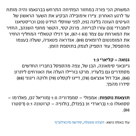
המשחק הכי פורה במחזור הפתיחה התרחש בברגאמו והיה מותח
עד לרגע האחרון. צ'ירו אימובילה הבקיע את השער הראשון של
העיטים העונה בליגה (15), לפני שווסלי הוידט (20) וכריסטיאנו
לומברדי (33) עזרו לבריחה. פרנק קסי, הקשר מחוף השנהב, החזיר
את המארחת עם צמד (63 ו-67), אך דנילו קטאלדי המחליף החזיר
את המומנטום לרומאים (89). אנדראה פטאניה, שעלה בעצמו
מהספסל, עוד הספיק לצמק בתוספת הזמן.
גנואה – קליארי 1:3
ג'יובאני סימאונה, הבן של, צפה מהספסל בחבריו החדשים
מסתדרים גם בלעדיו. מרקו בוריילו העלה את האורחים ליתרון
(66), אבל ז'ול אנצ'אם (78), דייגו לקסלט (79) ולוקה ריגוני (88)
סידרו מהפך.
תוצאות נוספות:
אמפולי – סמפדוריה 1:0 (מוריאל 37), פאלרמו –
ססואולו 1:0 (ברארדי 31 בפנדל), בולוניה – קרוטונה 0:1 (דסטרו
86).
עוד באותו נושא:
וינצ'נזו מונטלה
,
סינישה מיכאילוביץ'