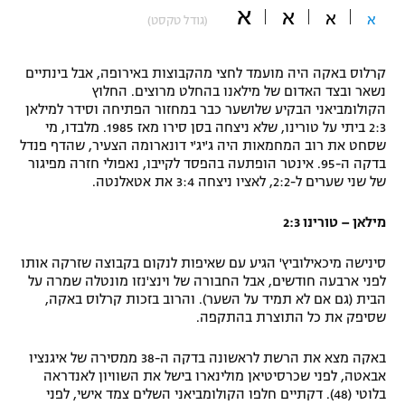
א
א
א
א
(גודל טקסט)
"מחצית בשכונה" – פודקאסט
אופניים
קרלוס באקה היה מועמד לחצי מהקבוצות באירופה, אבל בינתיים
ספורט מוטורי
משתתפים וזוכים בפרסים
נשאר ובצד האדום של מילאנו בהחלט מרוצים. החלוץ
הקולומביאני הבקיע שלושער כבר במחזור הפתיחה וסידר למילאן
כדורמים
2:3 ביתי על טורינו, שלא ניצחה בסן סירו מאז 1985. מלבדו, מי
תקנון משתתפים וזוכים בפרסים
טניס
שסחט את רוב המחמאות היה ג'יג'י דונארומה הצעיר, שהדף פנדל
בדקה ה-95. אינטר הופתעה בהפסד לקייבו, נאפולי חזרה מפיגור
פוטבול אמריקאי NFL
תקנון עבור פעילות אלקטרה
של שני שערים ל-2:2, לאציו ניצחה 3:4 את אטאלנטה.
גיימינג E-Sports
בייסבול MLB
מילאן – טורינו 2:3
תקנון עבור פעילות ספורט 1 – "מרלן"
ספורט אתגרי ואקסטרים
סינישה מיכאילוביץ' הגיע עם שאיפות לנקום בקבוצה שזרקה אותו
תנאי שימוש
לפני ארבעה חודשים, אבל החבורה של וינצ'נזו מונטלה שמרה על
אומנויות לחימה
הבית (גם אם לא תמיד על השער). והרוב בזכות קרלוס באקה,
שסיפק את כל התוצרת בהתקפה.
מדיניות פרטיות
גיימינג E-Sports
באקה מצא את הרשת לראשונה בדקה ה-38 ממסירה של איגנציו
אבאטה, לפני שכרסיטיאן מולינארו בישל את השוויון לאנדראה
תקנון פעילות ספורט 1
בלוטי (48). דקתיים חלפו הקולומביאני השלים צמד אישי, לפני