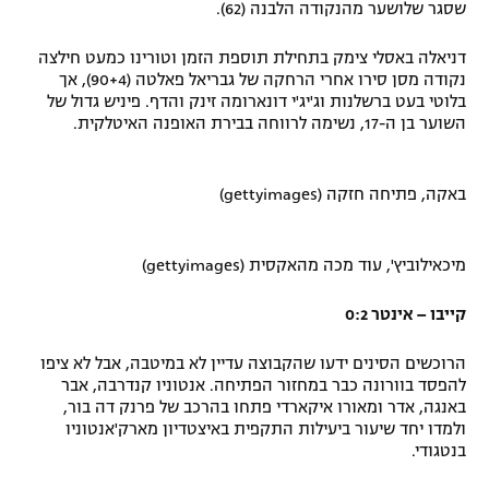
שסגר שלושער מהנקודה הלבנה (62).
רשיון להקרנה פומבית לבית עסק
דניאלה באסלי צימק בתחילת תוספת הזמן וטורינו כמעט חילצה
הצטרפות לחבילת הערוצים
נקודה מסן סירו אחרי הרחקה של גבריאל פאלטה (90+4), אך
בלוטי בעט ברשלנות וג'יג'י דונארומה זינק והדף. פיניש גדול של
השוער בן ה-17, נשימה לרווחה בבירת האופנה האיטלקית.
לוח דרושים – ג'ובנט
תגיות
באקה, פתיחה חזקה (gettyimages)
המגזין
מיכאילוביץ', עוד מכה מהאקסית (gettyimages)
קייבו – אינטר 0:2
הרוכשים הסינים ידעו שהקבוצה עדיין לא במיטבה, אבל לא ציפו
להפסד בוורונה כבר במחזור הפתיחה. אנטוניו קנדרבה, אבר
באנגה, אדר ומאורו איקארדי פתחו בהרכב של פרנק דה בור,
ולמדו יחד שיעור ביעילות התקפית באיצטדיון מארק'אנטוניו
בנטגודי.