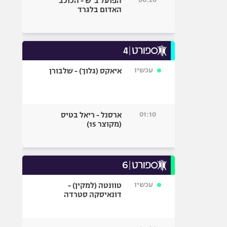
הפועל ב"ש - הכוכב
האדום בלגרד
עכשיו
איאקס (גלוך) - שלבורן
01:10
ארסנל - ריאל בטיס
(מקוצר 15)
עכשיו
טוונטה (למקין) -
דונאיסקה סטרדה