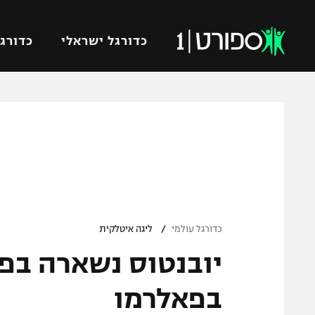
כדורגל ישראלי
כדורגל
VOD
כדורג
רץ ברשת
ליגת ה
ליגה ל
תוצאות
גביע הט
לוח שידורים
ליגיונר
ברחבה
/
גביע ה
כדורגל עולמי
ליגה איטלקית
נבחרת 
"מעל הליגה" – פודקאסט
מכבי ח
"מחצית בשכונה" – פודקאסט
בפאלרמו
בית"ר י