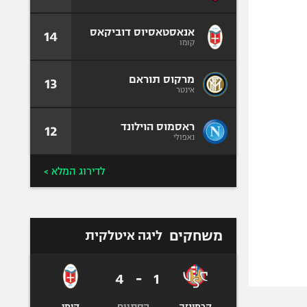
אנאסטאסיוס דוביקאס
14
קומו
מרקוס תוראם
13
אינטר
ראסמוס הוילונד
12
נאפולי
לדירוג המלא >
משחקים
ליגה איטלקית
4
-
1
הסתיים