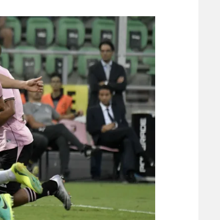
משתתפים וזוכים בפרסים
מכבי ת
הפועל 
תקנון משתתפים וזוכים בפרסים
הפועל 
תקנון עבור פעילות אלקטרה
הפועל 
תקנון עבור פעילות ספורט 1 – "מרלן"
מכבי נ
טניס
בני יהו
גיימינג E-Sports
תנאי שימוש
מדיניות פרטיות
תקנון פעילות ספורט 1
רשיון להקרנה פומבית לבית עסק
הצטרפות לחבילת הערוצים
לוח דרושים – ג'ובנט
תגיות