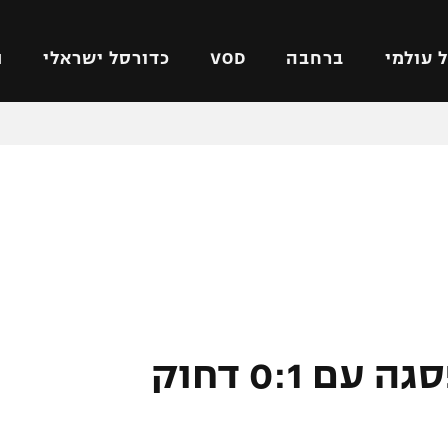
 עולמי
ברחבה
VOD
כדורסל ישראלי
ת
ל ישראלי
כדורגל עולמי
כדורסל ישראלי
על
ליגת האלופות
ליגת ווינר סל
אומית
ליגה אירופית
ליגה לאומית
וטו
ליגה אנגלית
כדורסל נשים
ים
ליגה גרמנית
מכבי תל אביב
מדינה
ליגה ספרדית
הפועל חולון
ישראל
ליגה איטלקית
הפועל ירושלים
יובנטוס נשארה בפסגה עם 0:1 דחוק
יפה
ליגה צרפתית
דני אבדיה
רושלים
ליגה הולנדית