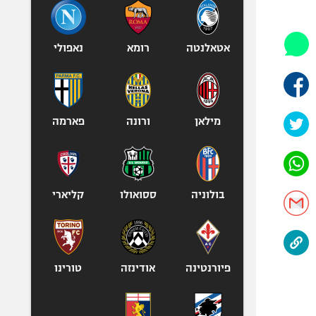
היאבקות WWE
אופניים
ספורט מוטורי
אטאלנטה
רומא
נאפולי
כדורמים
פוטבול אמריקאי NFL
בייסבול MLB
מילאן
ורונה
פארמה
ספורט אתגרי
ואקסטרים
אומנויות לחימה
גיימינג E-Sports
בולוניה
ססואולו
קליארי
פיורנטינה
אודינזה
טורינו