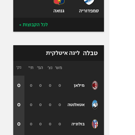
סמפדוריה
גנואה
לכל הקבוצות >
טבלה
ליגה איטלקית
מש׳
נצ׳
הפ׳
תי׳
נק׳
0
0
0
0
0
מילאן
0
0
0
0
0
אטאלנטה
0
0
0
0
0
בולוניה