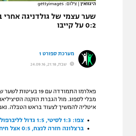
היגוואין
|
צילום: gettyimages
המגזין
שער עצמי של גולדניגה אחרי ב
0:2 על קייבו
מערכת ספורט 1
שבת, 21:18, 24.09.16
פאלרמו התמודדה עם 19
מבלי לספוג. מול הגברת הזקנה הסיציליא
איטליה להמשיך לצעוד בראש הטבלה. נאפולי ניצחה 0:2 את קייבו ונצמדה ל
צפו: 1:3 לסיטי, 1:5 גדול לליברפול
ברצלונה חזרה לנצח, 0:5 אצל חיחון