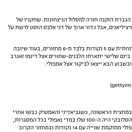
הגברת הזקנה חזרה למסלול הניצחונות. שחקניו של
יליאנים, אבל כדור ארוך של דני אלבס הוסט לרשת על
המארחת מסיציליה עדיין תקועה עמוק בתחתית עם 5 נקודות בלבד מ-6 מחזורים, בעוד שיובה
ום שלישי יתארחו הלבנים-שחורים אצל דינמו זאגרב
שבוע הבא ייצאו לביקור אצל אמפולי.
במחצית הראשונה, כשגביאדיני והאמשיק כבשו אחרי
בישולים של קאייחון ואינסיניה. השער של הסלובקי היה ה-100 שלו במדי נאפולי בכל המסגרות,
אחד יותר מדייגו מראדונה האגדי. כעת נאפולי ממוקמת שנייה עם 14 נקודות ובמחזור הקרוב