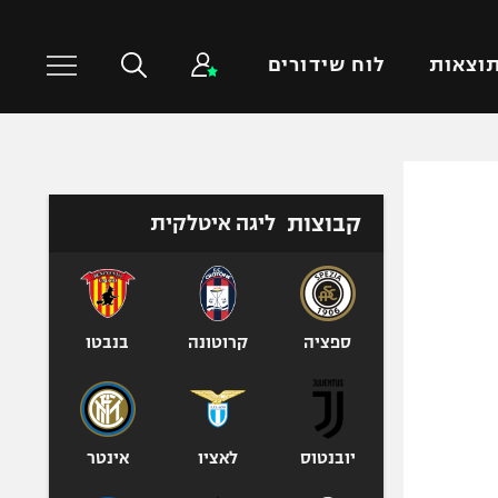
וצאות
לוח שידורים
כדורסל עולמי
ענפים נוספים
קבוצות
ליגה איטלקית
NBA
טניס
יורוליג
כדוריד
יורוקאפ
כדורעף
שחייה
ספציה
קרוטונה
בנבטו
ג'ודו
אגרוף
ספורט אולימפי
יובנטוס
לאציו
אינטר
UFC