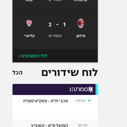
קרמונזה
קומו
2
-
1
הסתיים
מילאן
קליארי
לכל המשחקים >
לוח שידורים
הכל
עכשיו
מכבי ת"א - צסק"א סופיה
01:10
הפועל ת"א - קטוביץ