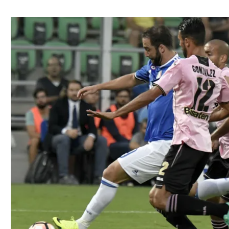
ל אביב
ליגה טורקית
תל אביב
ליגה סינית
חיפה
ליגה ברזילאית
באר שבע
ליגות נוספות
תניה
דה