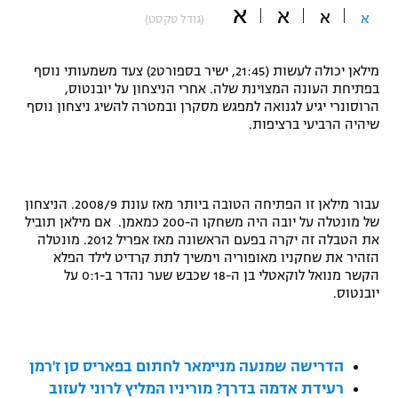
א
א
א
א
(גודל טקסט)
"מחצית בשכונה" – פודקאסט
אופניים
מילאן יכולה לעשות (21:45, ישיר בספורט2) צעד משמעותי נוסף
ספורט מוטורי
משתתפים וזוכים בפרסים
בפתיחת העונה המצוינת שלה. אחרי הניצחון על יובנטוס,
הרוסונרי יגיע לגנואה למפגש מסקרן ובמטרה להשיג ניצחון נוסף
כדורמים
שיהיה הרביעי ברציפות.
תקנון משתתפים וזוכים בפרסים
טניס
פוטבול אמריקאי NFL
תקנון עבור פעילות אלקטרה
גיימינג E-Sports
עבור מילאן זו הפתיחה הטובה ביותר מאז עונת 2008/9. הניצחון
בייסבול MLB
תקנון עבור פעילות ספורט 1 – "מרלן"
של מונטלה על יובה היה משחקו ה-200 כמאמן. אם מילאן תוביל
את הטבלה זה יקרה בפעם הראשונה מאז אפריל 2012. מונטלה
ספורט אתגרי ואקסטרים
הזהיר את שחקניו מאופוריה וימשיך לתת קרדיט לילד הפלא
תנאי שימוש
הקשר מנואל לוקאטלי בן ה-18 שכבש שער נהדר ב-0:1 על
אומנויות לחימה
יובנטוס.
מדיניות פרטיות
גיימינג E-Sports
הדרישה שמנעה מניימאר לחתום בפאריס סן ז'רמן
תקנון פעילות ספורט 1
רעידת אדמה בדרך? מוריניו המליץ לרוני לעזוב