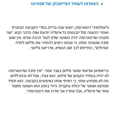
הצטרפו לעמוד הפייסבוק של ספורט1
רשיון להקרנה פומבית לבית עסק
הצטרפות לחבילת הערוצים
ג'יאנלואיג'י דונארומה, יחגוג שנה בדיוק במדי הקבוצה הבוגרת
לוח דרושים – ג'ובנט
ואחרי ההצגה מול יובנטוס כל איטליה יודעת שזה הדבר הבא. "אני
מקווה שדונארומה יהיה השוער שלנו לעוד הרבה שנים. אין שום
סיבה שנמכור אותו, כי אנחנו רוצים להחזיר את מילאן לימיה
תגיות
הגדולים", התייחס לכך סגן הנשיא, אדריאנו גליאני.
המגזין
כריסטיאן אביאטי שוער מילאן בעבר אמר: "אין סיבה שדונארומה
לא יהיה בעתיד הקפטן של מילאן. הוא צעיר, אבל לא נכנס ללחץ
וזה לא מפתיע אותי, כי ראיתי אותו באימונים בקבוצה. הוא תמיד
מפוקס ושומר על יכולת עיקבית. ג'יג'י בופון הוא השוער מספר
אחד של איטליה, אבל אחריו אני מדרג את דונארומה".