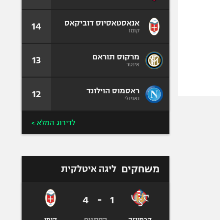
אנאסטאסיוס דוביקאס
14
קומו
מרקוס תוראם
13
אינטר
ראסמוס הוילונד
12
נאפולי
לדירוג המלא >
משחקים
ליגה איטלקית
4
-
1
הסתיים