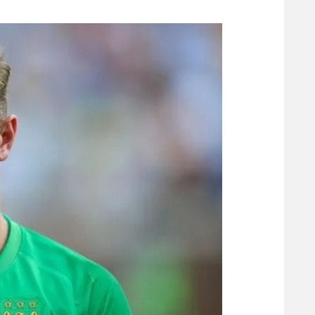
משתתפים וזוכים בפרסים
מכבי ת
הפועל 
תקנון משתתפים וזוכים בפרסים
הפועל 
תקנון עבור פעילות אלקטרה
הפועל 
תקנון עבור פעילות ספורט 1 – "מרלן"
מכבי נ
טניס
בני יהו
גיימינג E-Sports
תנאי שימוש
מדיניות פרטיות
תקנון פעילות ספורט 1
רשיון להקרנה פומבית לבית עסק
הצטרפות לחבילת הערוצים
לוח דרושים – ג'ובנט
תגיות