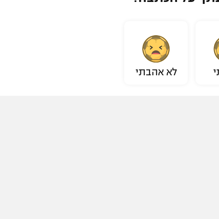
י
לא אהבתי