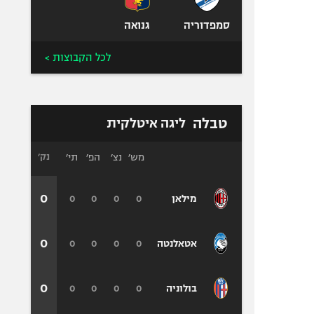
סמפדוריה
גנואה
לכל הקבוצות >
טבלה
ליגה איטלקית
מש׳
נצ׳
הפ׳
תי׳
נק׳
0
0
0
0
0
מילאן
0
0
0
0
0
אטאלנטה
0
0
0
0
0
בולוניה