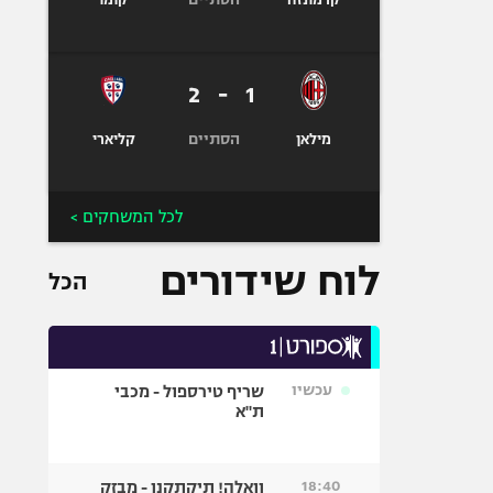
קרמונזה
קומו
2
-
1
הסתיים
מילאן
קליארי
לכל המשחקים >
לוח שידורים
הכל
עכשיו
שריף טירספול - מכבי
ת"א
18:40
וואלה! תיקתקנו - מבזק