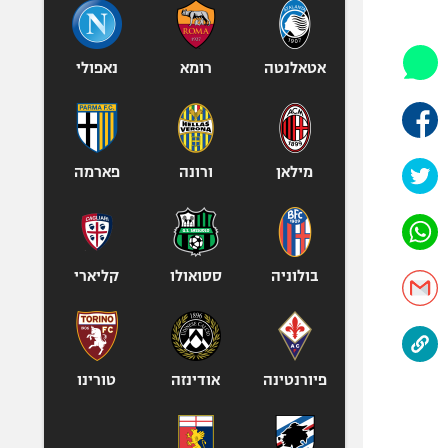
היאבקות WWE
אופניים
ספורט מוטורי
אטאלנטה
רומא
נאפולי
כדורמים
פוטבול אמריקאי NFL
בייסבול MLB
מילאן
ורונה
פארמה
ספורט אתגרי
ואקסטרים
אומנויות לחימה
גיימינג E-Sports
בולוניה
ססואולו
קליארי
פיורנטינה
אודינזה
טורינו