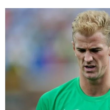
ל אביב
ליגה טורקית
תל אביב
ליגה סינית
חיפה
ליגה ברזילאית
באר שבע
ליגות נוספות
תניה
דה