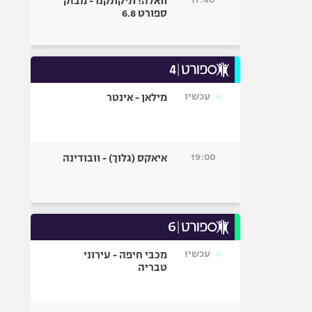
וואלה! תיקתקנו - מבזק
ספורט 6.8
עכשיו
מילאן - אינטר
19:00
איאקס (גלוך) - וובודינה
עכשיו
מכבי חיפה - עירוני
טבריה