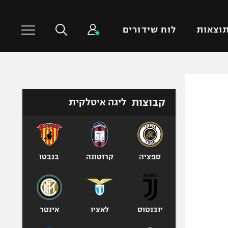
וצאות
לוח שידורים
כדורסל עולמי
ענפים נוספים
קבוצות
ליגה איטלקית
NBA
טניס
יורוליג
כדוריד
יורוקאפ
כדורעף
שחייה
ספציה
קרוטונה
בנבטו
ג'ודו
אגרוף
ספורט אולימפי
יובנטוס
לאציו
אינטר
UFC