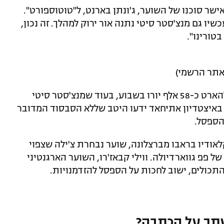
 אישר סוכנו של השוער, ג'ונתן בארנט, ל"טוטוספורט".
שיו גם מנצ'סטר סיטי נתנה אור ירוק למהלך. זה נכון,
בטורינו".
אתר הרשמי)
על פי הפרסומים באיטליה, טורינו תשלם להארט כ-58 אלף יורו בשבוע, בעוד שמנצ'סטר סיטי
 שכרו בסך 105 אלף יורו. באיצטדיון אתיחאד ידעו היטב שללא הסבסוד המדובר
 הספסל.
לאודיו בראבו מברצלונה, שוער נבחרת צ'ילה שצפוי
פפ גווארדיולה. ווילי קבאז'רו, השוער הארגנטיני
תכולים, ישוב לחכות על הספסל להזדמנויות.
תך על הכתבה?