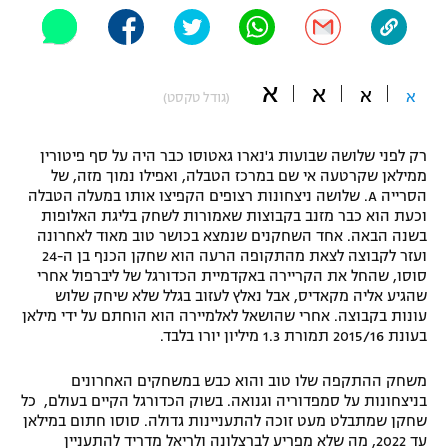
"מחצית בשכונה" – פודקאסט
אופניים
א
ספורט מוטורי
א
משתתפים וזוכים בפרסים
א
א
(גודל טקסט)
כדורמים
תקנון משתתפים וזוכים בפרסים
רק לפני שלושה שבועות ג'נארו גאטוסו כבר היה על סף פיטורין
טניס
ממילאן שקרטעה אי שם במרכז הטבלה, ואפילו נמוך מזה, של
פוטבול אמריקאי NFL
הסרייה A. שלושה ניצחונות רצופים הקפיצו אותו במעלה הטבלה
תקנון עבור פעילות אלקטרה
וכעת הוא כבר מזנב בקבוצות שאמורות לשחק בליגת האלופות
גיימינג E-Sports
בייסבול MLB
בשנה הבאה. אחד השחקנים שנמצא בכושר טוב מאוד לאחרונה
תקנון עבור פעילות ספורט 1 – "מרלן"
ועזר לקבוצה לצאת מהתקופה הרעה הוא שחקן הכנף בן ה-24
סוסו, שהחל את הקריירה באקדמיית הכדורגל של ליברפול אחרי
ספורט אתגרי ואקסטרים
שהגיע אליה מקאדיס, אבל נאלץ לעזוב בגלל שלא שיחק שלוש
תנאי שימוש
עונות בקבוצה. אחרי שהושאל לאלמיירה הוא הוחתם על ידי מילאן
אומנויות לחימה
בעונת 2015/16 תמורת 1.3 מיליון יורו בלבד.
מדיניות פרטיות
גיימינג E-Sports
משחק ההתקפה שלו טוב והוא כבש במשחקים האחרונים
בניצחונות על סמפדוריה וגנואה. בשוק הכדורגל הקיים בעולם, כל
שחקן שמתבלט מעט זוכה להתעניינות גדולה. סוסו חתום במילאן
תקנון פעילות ספורט 1
עד 2022, מה שלא מפריע לברצלונה ולריאל מדריד להתעניין