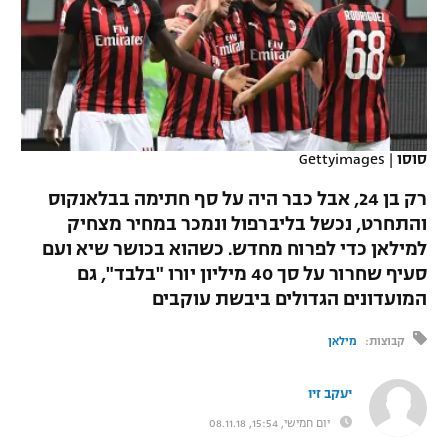
כדורסל נשים
נבחרת ישראל
יורוליג
ליגה ספרדית
טניס
VOD
מכבי תל אביב
מכבי חיפה
יורוקאפ
ליגה איטלקית
כדוריד
הפועל חולון
בית"ר ירושלים
רץ ברשת
ליגה צרפתית
כדורעף
סוסו
|
Gettyimages
הפועל ירושלים
מכבי תל אביב
ליגה הולנדית
רק בן 24, אבל כבר היה על סף חתימה בבלאנקוס
שחייה
תוצאות
דני אבדיה
הפועל תל אביב
והתחרט, נכשל בליברפול ונמכר במחיר מצחיק
ליגה טורקית
למילאן כדי לפרוח מחדש. כשהוא בכושר שיא ועם
ג'ודו
הפועל חיפה
לוח שידורים
סעיף שחרור על סך 40 מיליון יורו "בלבד", גם
ליגה סינית
אגרוף
המועדונים הגדולים ביבשת עוקבים
הפועל באר שבע
ליגה ברזילאית
ברחבה
קבוצות:
מילאן
ספורט אולימפי
מכבי נתניה
ליגות נוספות
UFC
יעקב זיו
"מעל הליגה" – פודקאסט
בני יהודה
יום חמישי, 15:54, 08.11.18
היאבקות WWE