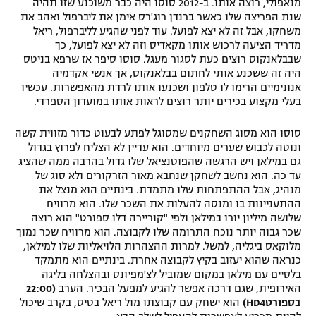
מנאפולי, רוצה אותו. ב-2012 סוסו היה כבר משוכנע שזו תהיה
שנת הפריצה שלו כאשר ברנדן רוג'רס אימן את ליברפול ואהב את
משחקו, אבל זה לא יצא לפועל. עוד לפני שהגיע לליברפול, ריאל
מדריד הציעה לרכוש אותו מקאדיס וזה לא יצא לפועל, כך
שבבלאנקוס רוצים כעת לסגור מעגל. סוסו סיפר אז שרפא בניטס
היה זה ששכנע אותי לחתום בבלאנקוס, אך אנשי אקדמיה
אנונימיים הרימו לו טלפון ושכנעו אותו לרדת מהאפשרות. עכשיו
בעלי מקצוע בכירים יותר רוצים לראות אותו במועדון הספרדי.
סוסו הוא מסוג השחקנים שמסוגל לפתע לבעוט כדור מזווית קשה
ונוטה לכבוש שערים מיוחדים. הוא עדיין לא הצליח לפרוץ בגדול
גם במילאן ויש הרגשה שהפוטנציאל שלו גדול בהרבה ממה שהציג
עד כה. הוא נחשב לשחקן שנחבא מאור הזרקורים ולא סוג של
מנהיג, אבל ההתפתחות שלו מתמדת. בינתיים הוא מנצל את
ההתעניינות בו ומנסה להעלות את השכר שלו. הוא מרוויח
שלושה מיליון יורו במילאן ולפי "קוריירה דלו ספורט" הוא רוצה
שכר גבוה יותר נוכח התרומה שלו לקבוצה. הוא מרוויח שכר נמוך
מלוקאס ביגליה, למשל. למרות ההצהרות הלויאליות שלו למילאן,
כנראה שהוא יעזוב בקיץ לקבוצה אחרת. בינתיים הוא מתמקד
בלסיים עם מילאן במקום שמוביל לצ'מפיונס ובהצלחה בליגה
האירופית, שגם דרכה אפשר להגיע למפעל הבכיר. הערב
(22:00
בספורטHD4)
הוא ישחק עם קבוצתו מול ריאל בטיס, בקרב שיכול