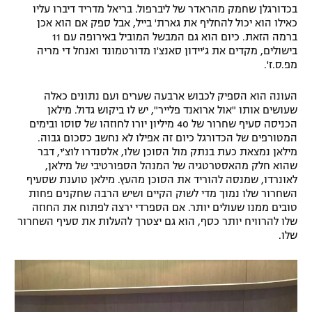
בכדורגלן שחמק מהראדר של ליברפול. בריאל מדריד דיברו עליו
רשיון להקרנה פומבית לבית עסק
כאילו הוא יכול להחליף את גארת' בייל, אבל ספק אם הוא אכן
ברמה הזאת. כיום הוא גם המבשל המוביל באירופה עם 11
הצטרפות לחבילת הערוצים
בישולים, מקדים את ג'יידון סאנצ'ו מדורטמונד ואנחל די מריה
מפ.ס.ז'.
לוח דרושים – ג'ובנט
העונה הוא הספיק לכבוש ארבעה שערים ועם נתונים כאלה
שעושים אותו "אול ארואנד פלייר", יש לו ביקוש גדול. מילאן
תגיות
הכניסה סעיף שחרור של 40 מיליון יורו לחוזהו של סוסו ובימים
המטורפים של הכדורגל כיום זה אפילו לא נחשב כסכום גבוה.
המגזין
מילאן נמצאת כעת בנתק מול הסוכן שלו, אלסנדרו לוצ'י, דבר
שהוא חלק מהאסטרטגיה של המנהל הספורטיבי של מילאן,
לאונרדו, שמנסה להוריד את הסוכן מהעץ. מילאן טוענת שסעיף
השחרור שלו נמוך מדי לשוק הקיים ושיש הרבה שחקנים פחות
טובים ממנו שעולים יותר. אם הספרדי ירצה לפתוח את החוזה
שלו להרוויח יותר כסף, הוא גם יצטרך להעלות את סעיף השחרור
שלו.