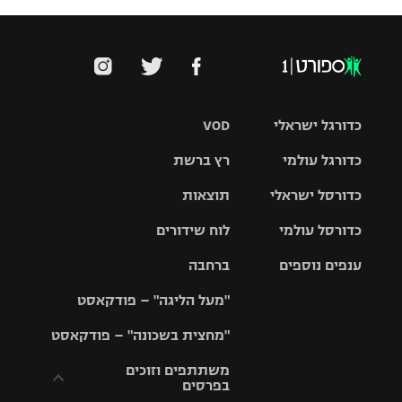
כדורגל ישראלי
VOD
כדורגל עולמי
רץ ברשת
ליגת העל
כדורסל ישראלי
תוצאות
ליגת
ליגה לאומית
האלופות
כדורסל עולמי
לוח שידורים
ליגת ווינר
סל
גביע הטוטו
ענפים נוספים
ברחבה
ליגה
NBA
אירופית
"מעל הליגה" – פודקאסט
ליגה לאומית
ליגיונרים
טניס
יורוליג
ליגה אנגלית
"מחצית בשכונה" – פודקאסט
כדורסל נשים
גביע המדינה
כדוריד
יורוקאפ
ליגה גרמנית
משתתפים וזוכים
בפרסים
מכבי תל
נבחרת
כדורעף