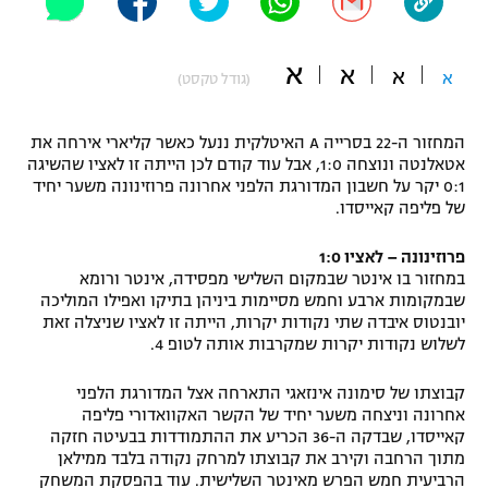
"מחצית בשכונה" – פודקאסט
אופניים
א
א
א
א
(גודל טקסט)
ספורט מוטורי
משתתפים וזוכים בפרסים
המחזור ה-22 בסרייה A האיטלקית ננעל כאשר קליארי אירחה את
כדורמים
אטאלנטה ונוצחה 1:0, אבל עוד קודם לכן הייתה זו לאציו שהשיגה
תקנון משתתפים וזוכים בפרסים
טניס
0:1 יקר על חשבון המדורגת הלפני אחרונה פרוזינונה משער יחיד
פוטבול אמריקאי NFL
של פליפה קאייסדו.
תקנון עבור פעילות אלקטרה
גיימינג E-Sports
בייסבול MLB
פרוזינונה – לאציו 1:0
תקנון עבור פעילות ספורט 1 – "מרלן"
במחזור בו אינטר שבמקום השלישי מפסידה, אינטר ורומא
שבמקומות ארבע וחמש מסיימות ביניהן בתיקו ואפילו המוליכה
ספורט אתגרי ואקסטרים
יובנטוס איבדה שתי נקודות יקרות, הייתה זו לאציו שניצלה זאת
תנאי שימוש
לשלוש נקודות יקרות שמקרבות אותה לטופ 4.
אומנויות לחימה
קבוצתו של סימונה אינזאגי התארחה אצל המדורגת הלפני
מדיניות פרטיות
גיימינג E-Sports
אחרונה וניצחה משער יחיד של הקשר האקוואדורי פליפה
קאייסדו, שבדקה ה-36 הכריע את ההתמודדות בבעיטה חזקה
מתוך הרחבה וקירב את קבוצתו למרחק נקודה בלבד ממילאן
תקנון פעילות ספורט 1
הרביעית חמש הפרש מאינטר השלישית. עוד בהפסקת המשחק