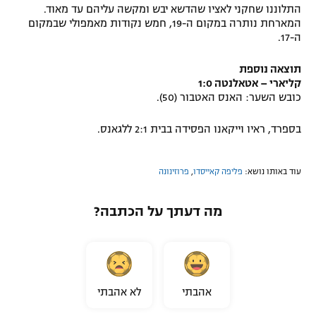
התלוננו שחקני לאציו שהדשא יבש ומקשה עליהם עד מאוד.
רשיון להקרנה פומבית לבית עסק
המארחת נותרה במקום ה-19, חמש נקודות מאמפולי שבמקום
ה-17.
הצטרפות לחבילת הערוצים
תוצאה נוספת
קליארי – אטאלנטה 1:0
לוח דרושים – ג'ובנט
כובש השער: האנס האטבור (50).
תגיות
בספרד, ראיו וייקאנו הפסידה בבית 2:1 ללגאנס.
המגזין
עוד באותו נושא:
פליפה קאייסדו
,
פרוזינונה
מה דעתך על הכתבה?
אהבתי
לא אהבתי