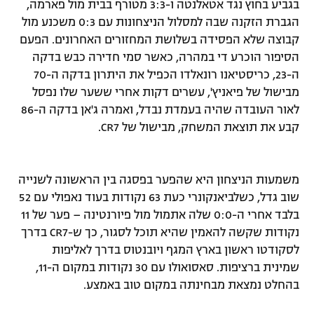
בגביע בחוץ נגד אטאלנטה ו-3:3 מטורף בבית מול פארמה,
רשיון להקרנה פומבית לבית עסק
הגברת הזקנה שבה למסלול הניצחונות עם 0:3 משכנע מול
קבוצה שלא הפסידה בשלושת המחזורים האחרונים. הפעם
הצטרפות לחבילת הערוצים
הסיפור הוכרע די במהרה, כאשר סמי חדירה כבש בדקה
ה-23, כריסטיאנו רונאלדו הכפיל את היתרון בדקה ה-70
לוח דרושים – ג'ובנט
מבישול של פיאניץ', עשרים דקות אחרי ששער שלו נפסל
לאור העובדה שהיה בעמדת נבדל, ואמרה ג'אן בדקה ה-86
תגיות
קבע את תוצאת המשחק, מבישול של CR7.
המגזין
משמעות הניצחון היא שהפער בפסגה בין הראשונה לשנייה
שוב גדל, כשלביאנקונרי כעת 63 נקודות בעוד נאפולי עם 52
בלבד אחרי ה-0:0 שלה אתמול מול פיורנטינה – פער של 11
נקודות שקשה להאמין שהיא תוכל לסגור, כך ש-CR7 בדרך
לסקודטו ראשון בארץ המגף ויובנטוס בדרך לאליפות
שמינית ברציפות. סאסואולו עם 30 נקודות במקום ה-11,
בהחלט נמצאת מבחינתה במקום טוב באמצע.