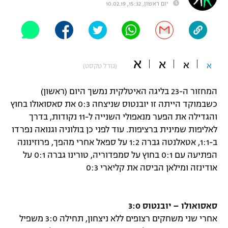
יום ראשון, 15:32, 10.02.19
"מחצית בשכונה" – פודקאסט
אופניים
ספורט מוטורי
משתתפים וזוכים בפרסים
א
א
א
א
(גודל טקסט)
כדורמים
תקנון משתתפים וזוכים בפרסים
טניס
המחזור ה-23 בליגה האיטלקית נמשך היום (ראשון)
פוטבול אמריקאי NFL
תקנון עבור פעילות אלקטרה
כשבמוקד הייתה זו יובנטוס שניצחה 0:3 את סאסואולו בחוץ
גיימינג E-Sports
והגדילה את הפער מנאפולי השנייה ל-11 נקודות, בדרך
בייסבול MLB
תקנון עבור פעילות ספורט 1 – "מרלן"
לאליפות שמינית ברציפות. עוד לפני כן בולוניה וגנואה נפרדו
ב-1:1, אטאלנטה גברה 1:2 על ספאל אחרי מהפך, פרוזינונה
ספורט אתגרי ואקסטרים
תנאי שימוש
הפתיעה עם 0:1 בחוץ על סמפדוריה, טורינו גברה 0:1 על
אומנויות לחימה
אודינזה ומילאן הביסה את קליארי 0:3
מדיניות פרטיות
גיימינג E-Sports
סאסואולו – יובנטוס 3:0
תקנון פעילות ספורט 1
אחרי שני משחקים רצופים ללא ניצחון, תחילה 3:0 משפיל