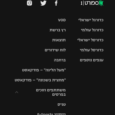
כדורגל ישראלי
VOD
כדורגל עולמי
רץ ברשת
ליגת העל
כדורסל ישראלי
תוצאות
ליגת
ליגה לאומית
האלופות
כדורסל עולמי
לוח שידורים
ליגת ווינר
סל
גביע הטוטו
ענפים נוספים
ברחבה
ליגה
NBA
אירופית
"מעל הליגה" – פודקאסט
ליגה לאומית
ליגיונרים
טניס
יורוליג
ליגה אנגלית
"מחצית בשכונה" – פודקאסט
כדורסל נשים
גביע המדינה
כדוריד
יורוקאפ
ליגה גרמנית
משתתפים וזוכים
בפרסים
מכבי תל
נבחרת
כדורעף
אביב
ישראל
ליגה
טניס
ספרדית
תקנון משתתפים
שחייה
הפועל חולון
מכבי חיפה
וזוכים בפרסים
גיימינג E-Sports