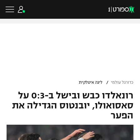
כדורגל ישראלי
ליגת העל
כדורגל עולמי
/
כדורגל עולמי
ליגה איטלקית
ליגה לאומית
רונאלדו כבש ובישל ב-0:3 על
ליגת האלופות
כדורסל ישראלי
גביע הטוטו
סאסואולו, יובנטוס הגדילה את
ליגה אירופית
הפער
ליגת ווינר סל
ליגיונרים
כדורסל עולמי
ליגה אנגלית
ליגה לאומית
גביע המדינה
NBA
ליגה גרמנית
ענפים נוספים