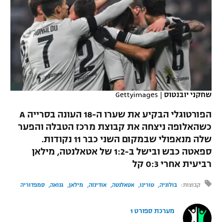
כדורסל נשים
נבחרת ישראל
יורוליג
ליגה ספרדית
טניס
VOD
מכבי תל אביב
מכבי חיפה
יורוקאפ
ליגה איטלקית
כדוריד
הפועל חולון
בית"ר ירושלים
רץ ברשת
ליגה צרפתית
כדורעף
הפועל ירושלים
מכבי תל אביב
ליגה הולנדית
שחקני יובנטוס
|
Gettyimages
שחייה
תוצאות
דני אבדיה
הפועל תל אביב
הפורטוגלי הבקיע את שערו ה-18 העונה בסרייה A
ליגה טורקית
ג'ודו
כשהאלופה ניצחה את קבוצת מרכז הטבלה והפער
הפועל חיפה
לוח שידורים
שלה מנאפולי שבמקום השני כבר 11 נקודות.
ליגה סינית
אגרוף
ספאטה כבש ובישל ב-1:2 של אטאלנטה, מילאן
הפועל באר שבע
רביעית אחרי 0:3 קל
ליגה ברזילאית
ברחבה
ספורט אולימפי
מכבי נתניה
קבוצות:
בולוניה
טורינו
אטאלנטה
אודינזה
מילאן
גנואה
סמפדוריה
ליגות נוספות
UFC
"מעל הליגה" – פודקאסט
בני יהודה
מערכת ספורט 1
היאבקות WWE