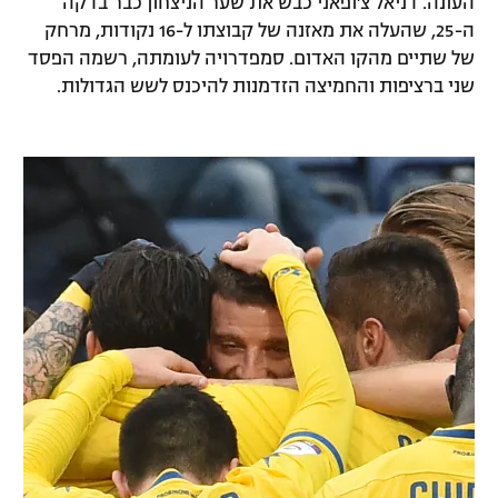
העונה. דניאל צ'ופאני כבש את שער הניצחון כבר בדקה
ה-25, שהעלה את מאזנה של קבוצתו ל-16 נקודות, מרחק
של שתיים מהקו האדום. סמפדרויה לעומתה, רשמה הפסד
שני ברציפות והחמיצה הזדמנות להיכנס לשש הגדולות.