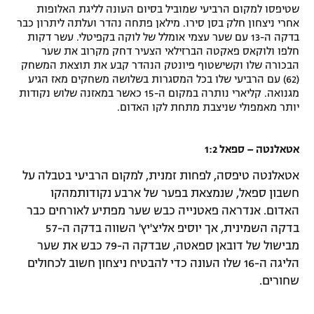
שטיפסו למקום הרביעי שמוביל בסיום העונה לליגת האלופות
אחרי ניצחון חלק בסן סירו. מילאן פתחה נהדר ועלתה ליתרון כבר
בדקה ה-13 עם שער עצמי אומלל של לוקה בקפיטלי. עשר דקות
חלפו ולוקאס פאקטה הברזילאי הצעיר דחק מקרוב את שער
הבכורה שלו וקשישטוף פיונטק הנהדר קבע את תוצאת המשחק
(62) עם הרביעי שלו בכל המסגרות בשלושה משחקים מאז הגיע
מגנואה. קליארי נותרה במקום ה-15 כאשר במאזנה שלוש נקודות
יותר מאמפולי שניצבת מתחת לקו האדום.
אטאלנטה – ספאל 1:2
אטאלנטה טיפסה, לפחות זמנית, למקום הרביעי בטבלה על
חשבון ספאל, שנמצאת בפער של ארבע נקודותמהקו
האדום. אנדראה פאטנייה כבש שער מפתיע לאורחים כבר
בדקה השמינית, אך יוסיפ אליצ'יץ' השווה בדקה ה-57
מבישול של דובאן ספאטה, שבדקה ה-79 כבש את שער
הליגה ה-16 שלו העונה כדי להבטיח ניצחון חשוב לכחולים
שחורים.