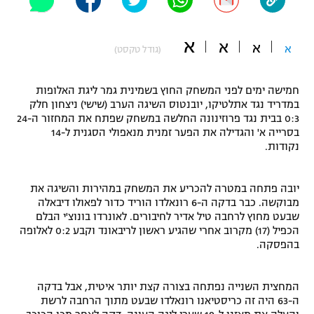
"מחצית בשכונה" – פודקאסט
אופניים
א
א
א
א
(גודל טקסט)
ספורט מוטורי
משתתפים וזוכים בפרסים
חמישה ימים לפני המשחק החוץ בשמינית גמר ליגת האלופות
כדורמים
במדריד נגד אתלטיקו, יובנטוס השיגה הערב (שישי) ניצחון חלק
תקנון משתתפים וזוכים בפרסים
טניס
0:3 בבית נגד פרוזינונה החלשה במשחק שפתח את המחזור ה-24
פוטבול אמריקאי NFL
בסרייה א' והגדילה את הפער זמנית מנאפולי הסגנית ל-14
תקנון עבור פעילות אלקטרה
נקודות.
גיימינג E-Sports
בייסבול MLB
תקנון עבור פעילות ספורט 1 – "מרלן"
יובה פתחה במטרה להכריע את המשחק במהירות והשיגה את
ספורט אתגרי ואקסטרים
מבוקשה. כבר בדקה ה-6 רונאלדו הוריד כדור לפאולו דיבאלה
תנאי שימוש
שבעט מחוץ לרחבה טיל אדיר לחיבורים. לאונרדו בונוצ'י הבלם
אומנויות לחימה
הכפיל (17) מקרוב אחרי שהגיע ראשון לריבאונד וקבע 0:2 לאלופה
בהפסקה.
מדיניות פרטיות
גיימינג E-Sports
המחצית השנייה נפתחה בצורה קצת יותר איטית, אבל בדקה
תקנון פעילות ספורט 1
ה-63 היה זה כריסטיאנו רונאלדו שבעט מתוך הרחבה לרשת