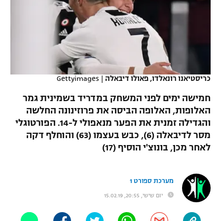
כדורסל נשים
נבחרת ישראל
יורוליג
ליגה ספרדית
טניס
VOD
מכבי תל אביב
מכבי חיפה
יורוקאפ
ליגה איטלקית
כדוריד
הפועל חולון
בית"ר ירושלים
רץ ברשת
ליגה צרפתית
כדורעף
כריסטיאנו רונאלדו, פאולו דיבאלה
|
Gettyimages
הפועל ירושלים
מכבי תל אביב
ליגה הולנדית
חמישה ימים לפני המשחק במדריד בשמינית גמר
שחייה
תוצאות
דני אבדיה
הפועל תל אביב
האלופות, האלופה הביסה את פרוזינונה החלשה
ליגה טורקית
והגדילה זמנית את הפער מנאפולי ל-14. הפורטוגלי
ג'ודו
הפועל חיפה
לוח שידורים
מסר לדיבאלה (6), כבש בעצמו (63) והוחלף דקה
ליגה סינית
אגרוף
לאחר מכן, בונוצ'י הוסיף (17)
הפועל באר שבע
ליגה ברזילאית
ברחבה
ספורט אולימפי
מכבי נתניה
מערכת ספורט 1
ליגות נוספות
UFC
יום שישי, 20:55, 15.02.19
"מעל הליגה" – פודקאסט
בני יהודה
היאבקות WWE