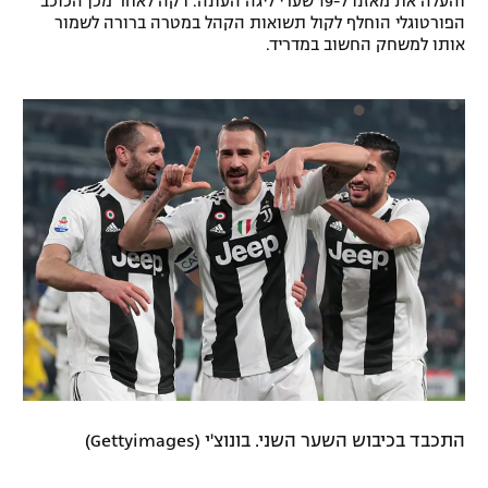
והעלה את מאזנו ל-19 שערי ליגה העונה. דקה לאחר מכן הכוכב
הפורטוגלי הוחלף לקול תשואות הקהל במטרה ברורה לשמור
רשיון להקרנה פומבית לבית עסק
אותו למשחק החשוב במדריד.
הצטרפות לחבילת הערוצים
לוח דרושים – ג'ובנט
תגיות
המגזין
התכבד בכיבוש השער השני. בונוצ'י (Gettyimages)