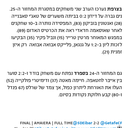
בצרפת
נערכו הערב שני משחקים במסגרת המחזור ה-25.
נים גברה על דיז'ון 0:2 בביתה משערים של טאג'י סאבנייה
(28) ואנטונין בוביקון (83), המפסידה נותרה ב-10 שחקנים
לאחר שאוסאמה חדאדי ראה את הכרטיס האדום (89).
במפגש המאוחר מרטין טרייר (15) ונביל פקיר (35) הבקיעו
לזכות ליון ב-1:2 על גנגאן, פלייקס אבואה אבואה רק איזן
זמנית (21).
גם המחזור ה-24
בספרד
נפתח עם משחק בודד ו-2:2 סוער
בין אייבר לחטאפה. חיימה מאטה (37) ודימיטרי פולקייה (52)
העלו את האורחת ליתרון כפול, אך צמד של שרלס (67 פנדל
ו-80) קבע חלוקת נקודות בסיום.
FINAL | AMAIERA | FULL TIME
@SDEibar
2-2
@GetafeCF