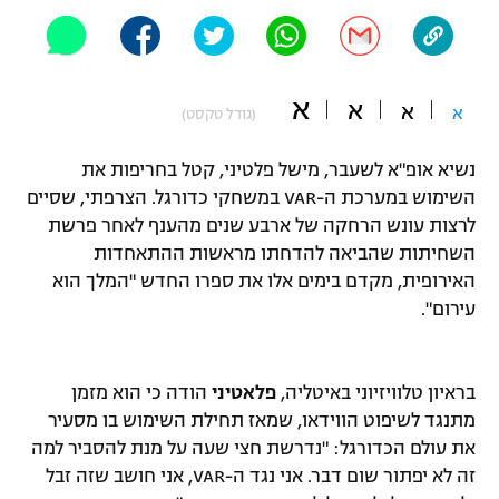
"מחצית בשכונה" – פודקאסט
אופניים
ספורט מוטורי
א
משתתפים וזוכים בפרסים
א
א
א
(גודל טקסט)
כדורמים
נשיא אופ"א לשעבר, מישל פלטיני, קטל בחריפות את
תקנון משתתפים וזוכים בפרסים
טניס
השימוש במערכת ה-VAR במשחקי כדורגל. הצרפתי, שסיים
פוטבול אמריקאי NFL
תקנון עבור פעילות אלקטרה
לרצות עונש הרחקה של ארבע שנים מהענף לאחר פרשת
השחיתות שהביאה להדחתו מראשות ההתאחדות
גיימינג E-Sports
בייסבול MLB
תקנון עבור פעילות ספורט 1 – "מרלן"
האירופית, מקדם בימים אלו את ספרו החדש "המלך הוא
עירום".
ספורט אתגרי ואקסטרים
תנאי שימוש
אומנויות לחימה
בראיון טלוויזיוני באיטליה,
פלאטיני
הודה כי הוא מזמן
מדיניות פרטיות
גיימינג E-Sports
מתנגד לשיפוט הווידאו, שמאז תחילת השימוש בו מסעיר
את עולם הכדורגל: "נדרשת חצי שעה על מנת להסביר למה
תקנון פעילות ספורט 1
זה לא יפתור שום דבר. אני נגד ה-VAR, אני חושב שזה זבל