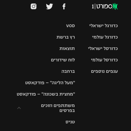
כדורגל ישראלי
VOD
כדורגל עולמי
רץ ברשת
ליגת העל
כדורסל ישראלי
תוצאות
ליגת
ליגה לאומית
האלופות
כדורסל עולמי
לוח שידורים
ליגת ווינר
סל
גביע הטוטו
ענפים נוספים
ברחבה
ליגה
NBA
אירופית
"מעל הליגה" – פודקאסט
ליגה לאומית
ליגיונרים
טניס
יורוליג
ליגה אנגלית
"מחצית בשכונה" – פודקאסט
כדורסל נשים
גביע המדינה
כדוריד
יורוקאפ
ליגה גרמנית
משתתפים וזוכים
בפרסים
מכבי תל
נבחרת
כדורעף
אביב
ישראל
ליגה
טניס
ספרדית
תקנון משתתפים
שחייה
הפועל חולון
מכבי חיפה