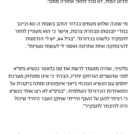
ולרוע המזל, לא נוכל לחזור אחורה ממנו".
רשיון להקרנה פומבית לבית עסק
הצטרפות לחבילת הערוצים
מי שזכה שלוש פעמים בכדור הזהב בשנות ה-80 וכיכב
במדי יובנטוס ונבחרת צרפת, אישר כי הוא מעוניין לחזור
לוח דרושים – ג'ובנט
לתפקיד כלשהו בכדורגל: "בגיל 64, יש לי הזדמנות
להרפתקה אחת אחרונה ואסור לי לעשות טעויות".
תגיות
המגזין
פלטיני, שהיה מועמד לרשת את ספ בלאטר כנשיא פיפ"א
לפני שהשניים הורחקו יחדיו, הבהיר כי אינו מתחזק מערכת
יחסים עם הנשיא הנוכחי ג'יאני אינפנטינו ומתח ביקורת על
התאחדות הכדורגל העולמית: "בפיפ"א לא רצו אותי כנשיא
כי רציתי להגן על הענף והייתי שחקן העבר היחיד שיכול
היה להיבחר לתפקיד".