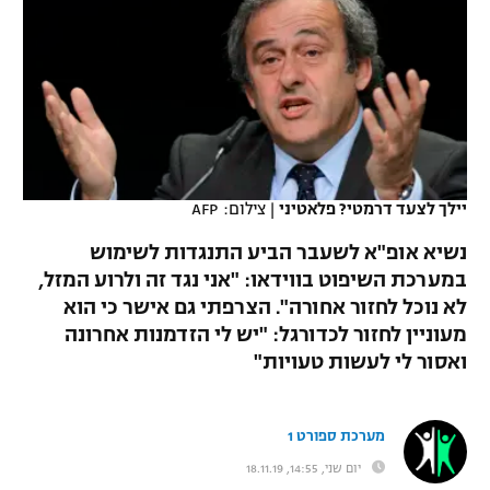
כדורסל נשים
נבחרת ישראל
יורוליג
ליגה ספרדית
טניס
VOD
מכבי תל אביב
מכבי חיפה
יורוקאפ
ליגה איטלקית
כדוריד
הפועל חולון
בית"ר ירושלים
רץ ברשת
ליגה צרפתית
כדורעף
הפועל ירושלים
מכבי תל אביב
ליגה הולנדית
יילך לצעד דרמטי? פלאטיני
|
צילום: AFP
שחייה
תוצאות
דני אבדיה
הפועל תל אביב
נשיא אופ"א לשעבר הביע התנגדות לשימוש
ליגה טורקית
ג'ודו
במערכת השיפוט בווידאו: "אני נגד זה ולרוע המזל,
הפועל חיפה
לוח שידורים
לא נוכל לחזור אחורה". הצרפתי גם אישר כי הוא
ליגה סינית
אגרוף
מעוניין לחזור לכדורגל: "יש לי הזדמנות אחרונה
הפועל באר שבע
ואסור לי לעשות טעויות"
ליגה ברזילאית
ברחבה
ספורט אולימפי
מכבי נתניה
ליגות נוספות
UFC
מערכת ספורט 1
"מעל הליגה" – פודקאסט
בני יהודה
יום שני, 14:55, 18.11.19
היאבקות WWE