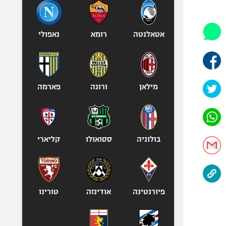
היאבקות WWE
אופניים
ספורט מוטורי
אטאלנטה
רומא
נאפולי
כדורמים
פוטבול אמריקאי NFL
בייסבול MLB
מילאן
ורונה
פארמה
ספורט אתגרי
ואקסטרים
אומנויות לחימה
גיימינג E-Sports
בולוניה
ססואולו
קליארי
פיורנטינה
אודינזה
טורינו