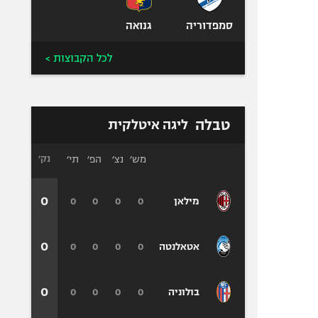
סמפדוריה
גנואה
לכל הקבוצות >
טבלה
ליגה איטלקית
מש׳
נצ׳
הפ׳
תי׳
נק׳
0
0
0
0
0
מילאן
0
0
0
0
0
אטאלנטה
0
0
0
0
0
בולוניה