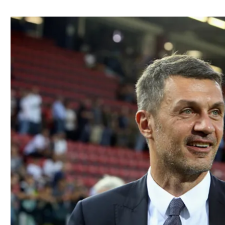
ל אביב
ליגה טורקית
תל אביב
ליגה סינית
חיפה
ליגה ברזילאית
באר שבע
ליגות נוספות
תניה
דה