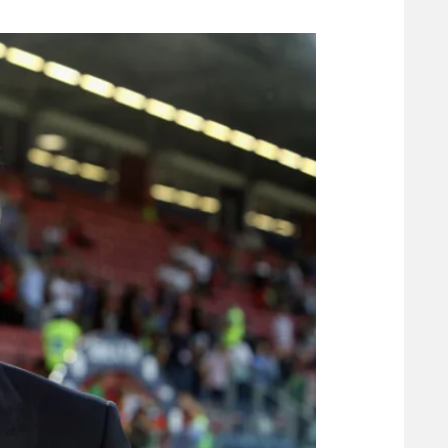
משתתפים וזוכים בפרסים
מכבי ת
הפועל 
תקנון משתתפים וזוכים בפרסים
הפועל 
תקנון עבור פעילות אלקטרה
הפועל 
תקנון עבור פעילות ספורט 1 – "מרלן"
מכבי נ
טניס
בני יהו
גיימינג E-Sports
תנאי שימוש
מדיניות פרטיות
תקנון פעילות ספורט 1
רשיון להקרנה פומבית לבית עסק
הצטרפות לחבילת הערוצים
לוח דרושים – ג'ובנט
תגיות