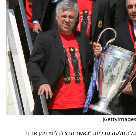
 החלטה גורלית: "כאשר מרצ'לו ליפי זימן אותי