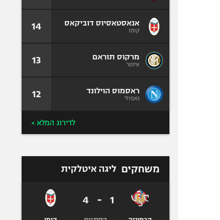
אנאסטאסיוס דוביקאס
14
קומו
מרקוס תוראם
13
אינטר
ראסמוס הוילונד
12
נאפולי
לדירוג המלא >
משחקים
ליגה איטלקית
4
-
1
הסתיים