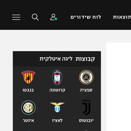
וצאות
לוח שידורים
כדורסל עולמי
ענפים נוספים
קבוצות
ליגה איטלקית
NBA
טניס
יורוליג
כדוריד
יורוקאפ
כדורעף
שחייה
ספציה
קרוטונה
בנבטו
ג'ודו
אגרוף
ספורט אולימפי
יובנטוס
לאציו
אינטר
UFC