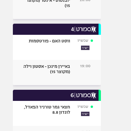
יובנטוס - אינטר (מקוצר
15)
עכשיו
ווסט האם - פורטסמות
ישיר
19:00
באיירן מינכן - אסטון וילה
(מקוצר 15)
עכשיו
חצאי גמר טורניר הפאדל,
לונדון 8.8
ישיר