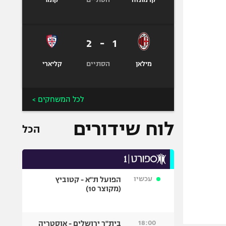
קרמונזה
קומו
2
-
1
הסתיים
מילאן
קליארי
לכל המשחקים >
לוח שידורים
הכל
עכשיו
הפועל ת"א - קטוביץ
(מקוצר 10)
18:00
בית"ר ירושלים - אוסטריה