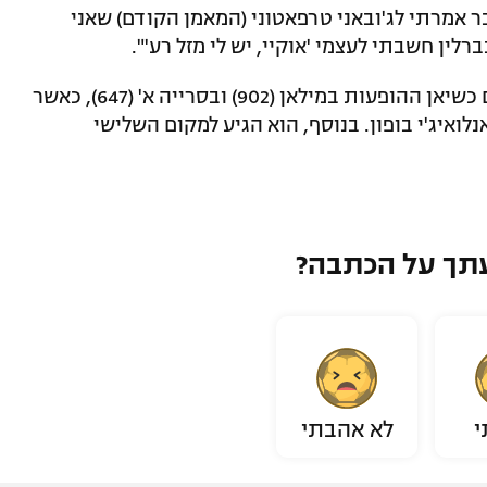
כן כבר אמרתי לג'ובאני טרפאטוני (המאמן הקודם) שאני
ין חשבתי לעצמי 'אוקיי, יש לי מזל רע'".
ב-2009 מאלדיני חתם קריירה בת 25 שנים כשיאן ההופעות במילאן (902) ובסרייה א' (647), כאשר
לואיג'י בופון. בנוסף, הוא הגיע למקום השלישי
תך על הכתבה?
י
לא אהבתי