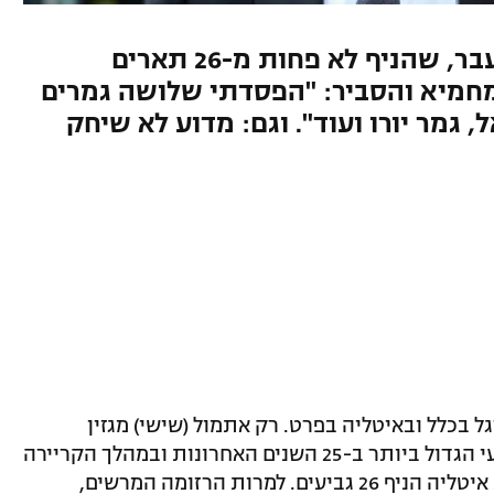
מגן מילאן ונבחרת איטליה לשעבר, שהניף לא פחות מ-26 תארים
מחמיא והסביר: "הפסדתי שלושה גמרים
 גמר יורו ועוד". וגם: מדוע לא שיחק
ל בכלל ובאיטליה בפרט. רק אתמול (שישי) מגזין
"FourFourTwo" דירג אותו כשחקן התשיעי הגדול ביותר ב-25 השנים האחרונות ובמהלך הקריירה
העשירה שלו, הסמל של מילאן ושל נבחרת איטליה הניף 26 גביעים. למרות הרזומה המרשים,