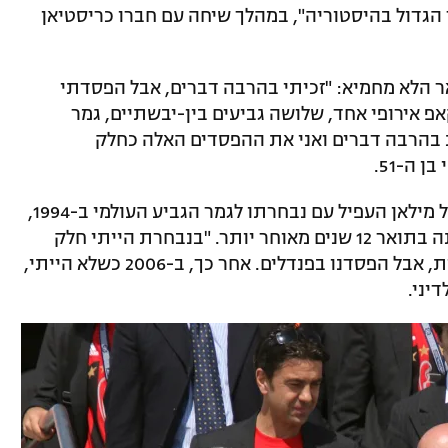
 הגדול בהיסטוריה", במהלך שיחה עם חברו כריסטיאן
ר הלא מחמיא: "זכיתי בהרבה דברים, אבל הפסדתי
 אירופי אחד, שלושה גביעים בין-יבשתיים, גמר
כות בהרבה דברים ואני את ההפסדים האלה כחלק
 ה-51.
מי שמכהן בימים אלו כמנהל הספורטיבי של מילאן העפיל עם נבחרתו לגמר הגביע העולמי ב-1994,
אך לא זכה ללבוש את מדי האזורי כשזו זכתה בתואר 12 שנים מאוחר יותר. "בנבחרת הייתי חלק
מקבוצות גדולות וקיבלנו הזדמנויות גדולות, אבל הפסדנו בפנדלים. אחר כך, ב-2006 כשלא הייתי,
יני.