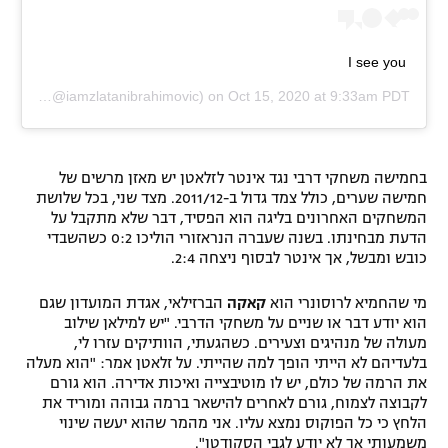
I see you
himović
(@iamzlatanibrahimovic) on
Oct 15, 2020 at 9:33am PDT
בחמישה משחקי דרבי נגד אינטר לזלאטן יש מאזן מרשים של
חמישה שערים, כולל צמד גדול ב-2011/12. מצד שני, בכל שלושת
המשחקים האחרונים בליגה הוא הפסיד, דבר שלא מתקבל על
הדעת מבחינתו. בשנה שעברה הנראזורי הוליכו 0:2 כשהשבדי
כובש ומבשל, אך אינטר לבסוף ניצחה 2:4.
מי שהחמיא לרוסונרי הוא
קאקה
הברזילאי, אגדת המועדון שגם
הוא יודע דבר או שניים על משחקי הדרבי. "יש למילאן שילוב
מעולה של מנהיגים וצעירים. כשהגעתי, הוותיקים עזרו לי,
בלעדיהם לא הייתי הופך למה שהייתי. על זלאטן אמר: "הוא מעלה
את הרמה של כולם, יש לו מוטיבצייה ואיכות אדירה. הוא גורם
לקבוצה לצמוח, גורם לאחרים להישאר ברמה גבוהה ומוריד את
הלחץ כי כל הפוקוס נמצא עליו. אני מהמר שהוא יעשה שינוי
משמעותי אך לא יודע לגבי הסקודטו".