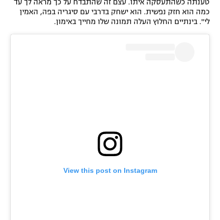
טענתה כשהתעסקה איתו. עצם זה שהתבדח על כך מראה לך עד
כמה הוא חזק נפשית. הוא ישחק בדרבי עם סיגריה בפה, האמין
רשיון להקרנה פומבית לבית עסק
לי". בינתיים החלוץ העלה תמונה שלו מחייך באימון.
הצטרפות לחבילת הערוצים
לוח דרושים – ג'ובנט
תגיות
המגזין
View this post on Instagram