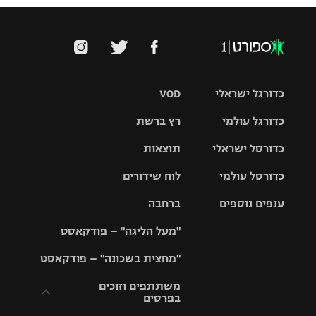
כדורגל ישראלי
VOD
כדורגל עולמי
רץ ברשת
ליגת העל
כדורסל ישראלי
תוצאות
ליגת
ליגה לאומית
האלופות
כדורסל עולמי
לוח שידורים
ליגת ווינר
סל
גביע הטוטו
ענפים נוספים
ברחבה
ליגה
NBA
אירופית
"מעל הליגה" – פודקאסט
ליגה לאומית
ליגיונרים
טניס
יורוליג
ליגה אנגלית
"מחצית בשכונה" – פודקאסט
כדורסל נשים
גביע המדינה
כדוריד
יורוקאפ
ליגה גרמנית
משתתפים וזוכים
בפרסים
מכבי תל
נבחרת
כדורעף
אביב
ישראל