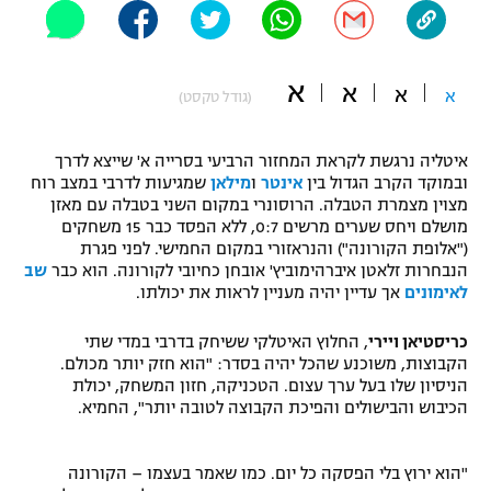
"מחצית בשכונה" – פודקאסט
אופניים
א
א
א
א
ספורט מוטורי
(גודל טקסט)
משתתפים וזוכים בפרסים
כדורמים
איטליה נרגשת לקראת המחזור הרביעי בסרייה א' שייצא לדרך
תקנון משתתפים וזוכים בפרסים
טניס
ובמוקד הקרב הגדול בין
אינטר
ו
מילאן
שמגיעות לדרבי במצב רוח
פוטבול אמריקאי NFL
מצוין מצמרת הטבלה. הרוסונרי במקום השני בטבלה עם מאזן
תקנון עבור פעילות אלקטרה
מושלם ויחס שערים מרשים 0:7, ללא הפסד כבר 15 משחקים
("אלופת הקורונה") והנראזורי במקום החמישי. לפני פגרת
גיימינג E-Sports
בייסבול MLB
הנבחרות זלאטן איברהימוביץ' אובחן כחיובי לקורונה. הוא כבר
שב
תקנון עבור פעילות ספורט 1 – "מרלן"
לאימונים
אך עדיין יהיה מעניין לראות את יכולתו.
ספורט אתגרי ואקסטרים
תנאי שימוש
כריסטיאן ויירי
, החלוץ האיטלקי ששיחק בדרבי במדי שתי
אומנויות לחימה
הקבוצות, משוכנע שהכל יהיה בסדר: "הוא חזק יותר מכולם.
הניסיון שלו בעל ערך עצום. הטכניקה, חזון המשחק, יכולת
מדיניות פרטיות
הכיבוש והבישולים והפיכת הקבוצה לטובה יותר", החמיא.
גיימינג E-Sports
תקנון פעילות ספורט 1
"הוא ירוץ בלי הפסקה כל יום. כמו שאמר בעצמו – הקורונה