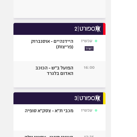
עכשיו
היידנהיים - אוסנברוק
(פריצות)
ישיר
16:00
הפועל ב"ש - הכוכב
האדום בלגרד
עכשיו
מכבי ת"א - צסק"א סופיה
17:35