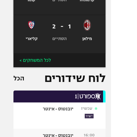
קרמונזה
קומו
2
-
1
הסתיים
מילאן
קליארי
לכל המשחקים >
לוח שידורים
הכל
עכשיו
יובנטוס - אינטר
ישיר
16:00
יובנטוס - אינטר