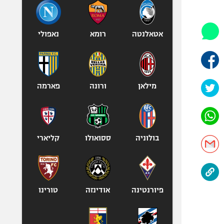
היאבקות WWE
אופניים
ספורט מוטורי
אטאלנטה
רומא
נאפולי
כדורמים
פוטבול אמריקאי NFL
בייסבול MLB
מילאן
ורונה
פארמה
ספורט אתגרי
ואקסטרים
אומנויות לחימה
גיימינג E-Sports
בולוניה
ססואולו
קליארי
פיורנטינה
אודינזה
טורינו