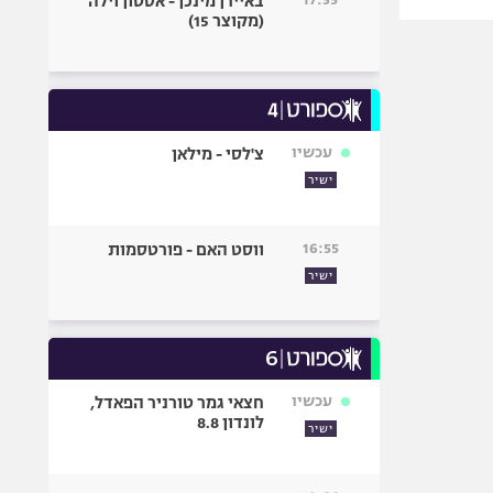
באיירן מינכן - אסטון וילה
(מקוצר 15)
עכשיו
צ'לסי - מילאן
ישיר
16:55
ווסט האם - פורטסמות
ישיר
עכשיו
חצאי גמר טורניר הפאדל,
לונדון 8.8
ישיר