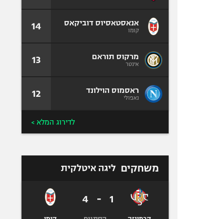
אנאסטאסיוס דוביקאס
14
קומו
מרקוס תוראם
13
אינטר
ראסמוס הוילונד
12
נאפולי
לדירוג המלא >
משחקים
ליגה איטלקית
4
-
1
הסתיים