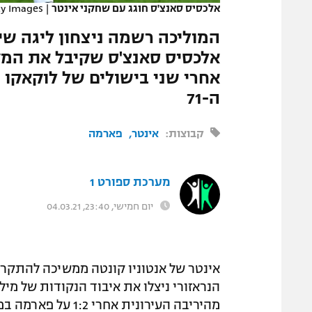
אלכסיס סאנצ'ס חוגג עם שחקני אינטר
|
ty Images
המגזין
המוליכה רשמה ניצחון ליגה שיש
אלכסיס סאנצ'ס שקיבל את המק
אחרי שני בישולים של לוקאקו 
ה-71
קבוצות:
אינטר
פארמה
מערכת ספורט 1
יום חמישי, 23:40, 04.03.21
הנראזורי ניצלו את איבוד הנקודות של מי