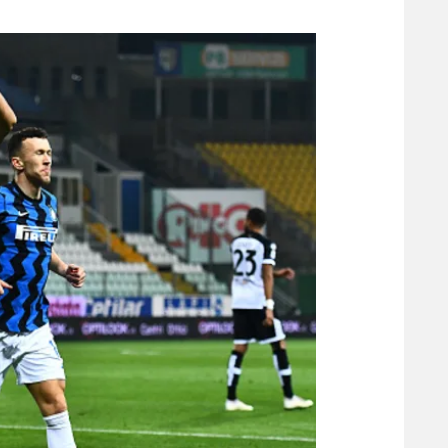
משתתפים וזוכים בפרסים
מכבי ת
הפועל 
תקנון משתתפים וזוכים בפרסים
הפועל 
תקנון עבור פעילות אלקטרה
הפועל 
תקנון עבור פעילות ספורט 1 – "מרלן"
מכבי נ
טניס
בני יהו
גיימינג E-Sports
תנאי שימוש
מדיניות פרטיות
תקנון פעילות ספורט 1
רשיון להקרנה פומבית לבית עסק
הצטרפות לחבילת הערוצים
לוח דרושים – ג'ובנט
תגיות