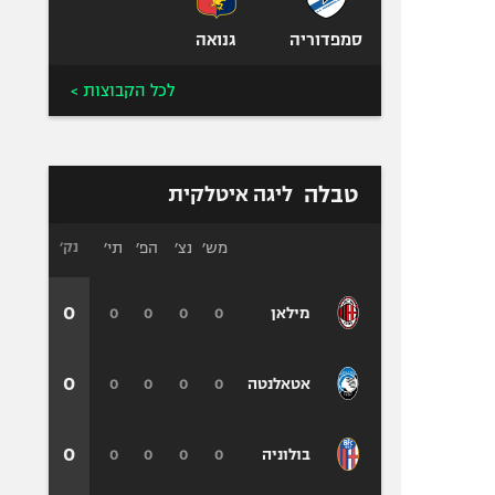
סמפדוריה
גנואה
לכל הקבוצות >
טבלה
ליגה איטלקית
מש׳
נצ׳
הפ׳
תי׳
נק׳
0
0
0
0
0
מילאן
0
0
0
0
0
אטאלנטה
0
0
0
0
0
בולוניה