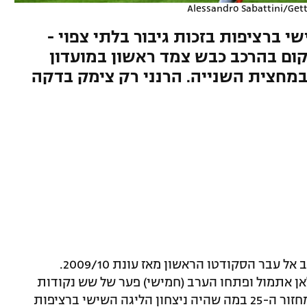
Alessandro Sabattini/Get
י ברציפות בזכות גיבור בלתי צפוי -
ום בהרכב כבש צמד ראשון במועדון
במחצית השנייה. הרנני רק צימק בדקה
אינטר של אנטוניו קונטה ממשיכה להתקרב אל עבר הסקודטו הראשון מאז עונת 2009/10.
לאן אתמול ופתחו הערב (חמישי) פער של שש נקודות
מהיריבה העירונית אחרי 1:2 על פארמה במחזור ה-25 במה שהיה ניצחון הליגה השישי ברציפות