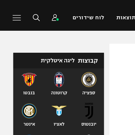
וצאות
לוח שידורים
כדורסל עולמי
ענפים נוספים
קבוצות
ליגה איטלקית
NBA
טניס
יורוליג
כדוריד
יורוקאפ
כדורעף
שחייה
ספציה
קרוטונה
בנבטו
ג'ודו
אגרוף
ספורט אולימפי
יובנטוס
לאציו
אינטר
UFC