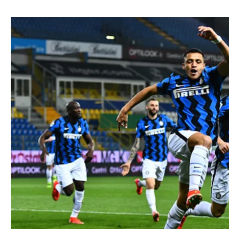
ל אביב
ליגה טורקית
תל אביב
ליגה סינית
חיפה
ליגה ברזילאית
באר שבע
ליגות נוספות
תניה
דה