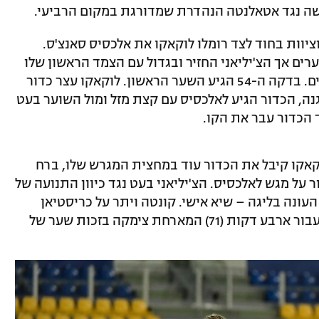
שה נגד אטאלנטה הנהדרת שמדורגת במקום הרביעי.
יוות בחוד לצד רומלו לוקאקו את אלכסיס סאנצ'ס.
ם אך הצ'יליאני החזיר ובגדול עם הצמד הראשון שלו
במועדון. לוקאקו היה השף כשבישל פעמיים. בדקה ה-54 הגיע השער הראשון. לוקאקו עצר כדור
נה, הכדור הגיע לאלכסיס עם קצת מזל ומול השוער בעט
 הכדור עבר את הקו.
ון. לוקאקו קיבל את הכדור עוד במחצית המגרש שלו, ברח
על מגש לאלכסיס. הצ'יליאני בעט נגד כיוון התנועה של
העונה בליגה – שיא אישי. קונטה ויתר על כריסטיאן
אריקסן והכניס את ארתורו וידאל אלא שכעבור ארבע דקות (71) המארחת צימקה בזכות שער של