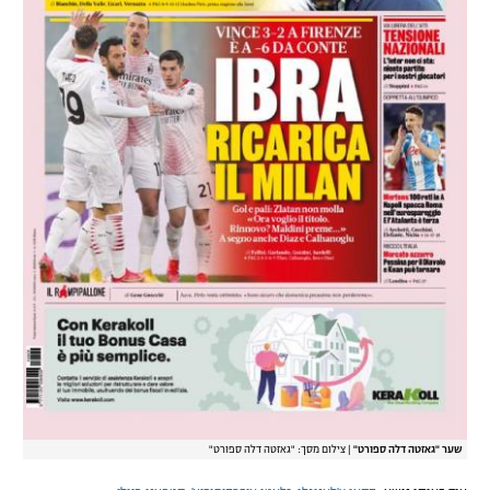
שער "גאזטה דלה ספורט"
|
צילום מסך: "גאזטה דלה ספורט"