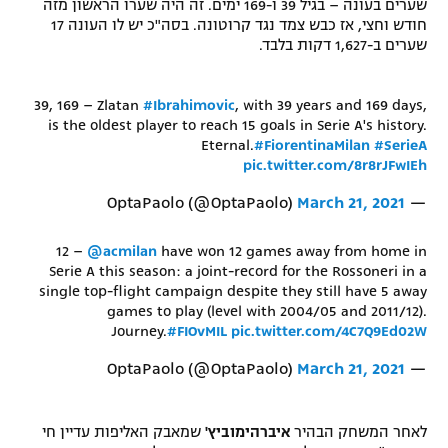
שערים בעונה – בגיל 39 ו-169 ימים. זה היה שערו הראשון מזה
רשיון להקרנה פומבית לבית עסק
חודש וחצי, אז כבש צמד נגד קרוטונה. בסה"כ יש לו העונה 17
שערים ב-1,627 דקות בלבד.
הצטרפות לחבילת הערוצים
39, 169 – Zlatan
#Ibrahimovic
, with 39 years and 169 days,
לוח דרושים – ג'ובנט
is the oldest player to reach 15 goals in Serie A's history.
Eternal.
#FiorentinaMilan
#SerieA
pic.twitter.com/8r8rJFwIEh
תגיות
March 21, 2021
— OptaPaolo (@OptaPaolo)
המגזין
12 –
@acmilan
have won 12 games away from home in
Serie A this season: a joint-record for the Rossoneri in a
single top-flight campaign despite they still have 5 away
games to play (level with 2004/05 and 2011/12).
Journey.
#FIOvMIL
pic.twitter.com/4C7Q9Ed02W
March 21, 2021
— OptaPaolo (@OptaPaolo)
לאחר המשחק הבהיר
איברהימוביץ'
שמאבק האליפות עדיין חי