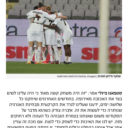
שחקני מילאן חוגגים
|
Gabriele Maltinti/Getty Images
סטפאנו פיולי
אמר: "זה היה משחק קשה מאוד כי היה עלינו לשים
בצד את האכזבה מאירופה. בחודשים האחרונים שיחקנו כל
שלושה ימים, ידענו שעלינו לגרד את הקרקעית מבחינת האנרגיה
שנותרה כדי לעשות את זה. איברה צודק כשהוא מדבר על
הסקודטו משום שאנחנו בצמרת הגבוהה כל העונה ולא רחוקים
מזה. יש לנו את האיכות כדי לשחק כדי לנצח. אם נזכה זה עניין
אחר אבל אנחנו בהחלט יכולים לנסות". זו הייתה הפעם התשיעית