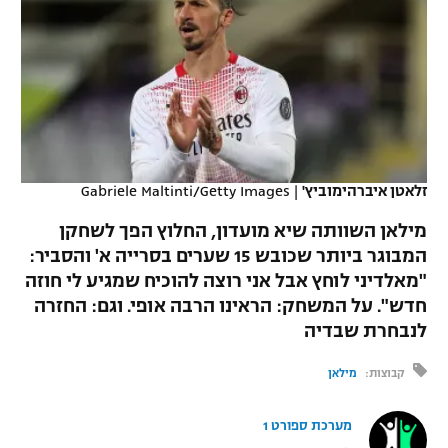
כדורסל נשים
נבחרת ישראל
יורוליג
ליגה ספרדית
טניס
VOD
מכבי תל אביב
מכבי חיפה
יורוקאפ
ליגה איטלקית
כדוריד
הפועל חולון
בית"ר ירושלים
רץ ברשת
ליגה צרפתית
כדורעף
הפועל ירושלים
מכבי תל אביב
ליגה הולנדית
זלאטן איברהימוביץ'
|
Gabriele Maltinti/Getty Images
שחייה
תוצאות
דני אבדיה
הפועל תל אביב
מילאן השוותה שיא מועדון, החלוץ הפך לשחקן
ליגה טורקית
ג'ודו
המבוגר ביותר שכובש 15 שערים בסרייה א' והסביר:
הפועל חיפה
לוח שידורים
"מאלדיני לוחץ אבל אני רוצה להוכיח שמגיע לי חוזה
ליגה סינית
אגרוף
חדש". על המשחק: הראינו הרבה אופי. וגם: החזרה
הפועל באר שבע
לנבחרת שבדיה
ליגה ברזילאית
ברחבה
ספורט אולימפי
מכבי נתניה
קבוצות:
מילאן
ליגות נוספות
UFC
"מעל הליגה" – פודקאסט
בני יהודה
מערכת ספורט 1
היאבקות WWE