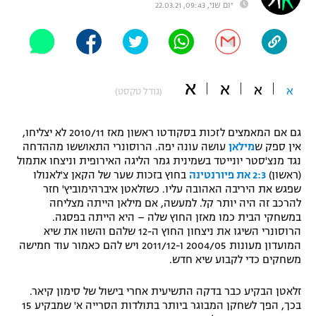
יום שני, 09:43, 22.03.21
"מחצית בשכונה" – פודקאסט
אופניים
ספורט מוטורי
משתתפים וזוכים בפרסים
א
א
א
א
(גודל טקסט)
כדורמים
תקנון משתתפים וזוכים בפרסים
טניס
פוטבול אמריקאי NFL
גם אם המאמצים לזכות בסקודטו ראשון מאז 2010/11 לא יצליחו,
תקנון עבור פעילות אלקטרה
אין ספק ש
מילאן
עושה עונה יפה. הרוסונרי התאוששו מההדחה
נגד מנצ'סטר יונייטד בשמינית גמר הליגה האירופית וניצחו אתמול
גיימינג E-Sports
בייסבול MLB
(ראשון)
2:3 את פיורנטינה
בחוץ בזכות שער של הקאן צ'לאנולו
תקנון עבור פעילות ספורט 1 – "מרלן"
שפגש את היריבה האהובה עליו. כשזלאטן איברהימוביץ' חזר
ספורט אתגרי ואקסטרים
להרכב זה היה יותר קל. למעשה, אם מילאן הייתה מצליחה
תנאי שימוש
במשחקי הבית כמו מאזן החוץ שלה – היא הייתה בפסגה.
הרוסונרי השיגו את ניצחון החוץ ה-12 שלהם והשוו את שיא
אומנויות לחימה
המועדון מעונות 2004/05 ו-2011/12 ויש להם כאמור עוד חמישה
מדיניות פרטיות
משחקים כדי לקבוע שיא חדש.
גיימינג E-Sports
זלאטן הבקיע כבר בדקה התשיעית אחרי בישול של סימון קיאר.
תקנון פעילות ספורט 1
בכך, הפך לשחקן המבוגר ביותר בתולדות הסרייה א' שמבקיע 15