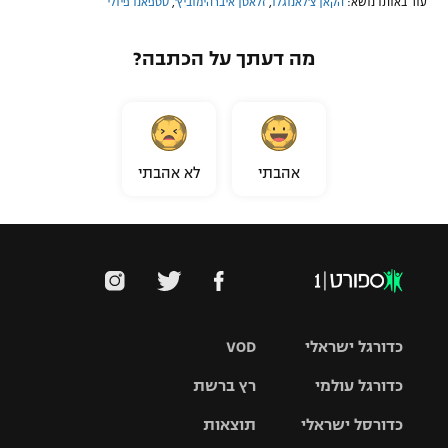
עוד באותו נושא:
הקאן צ'לאנוגלו
,
זלאטן איברהימוביץ'
,
סטפאנו פיולי
מה דעתך על הכתבה?
אהבתי
לא אהבתי
כדורגל ישראלי
VOD
כדורגל עולמי
רץ ברשת
ליגת העל
כדורסל ישראלי
תוצאות
ליגת