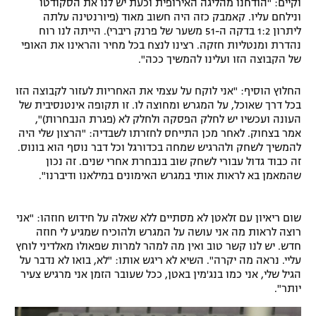
וקיים: "הודחנו מהליגה האירופית וכעת יש לנו את הסקודטו
ונילחם עליו. קאמבק כזה היה חשוב מאוד (פיורנטינה עלתה
ליתרון 1:2 בדקה ה-51 משער של פרנק ריברי). הייתה לנו רוח
נהדרת ומנטליות חזקה. רצינו לנצח בכל מחיר והראינו את האופי
של הקבוצה הזו ועלינו להמשיך ככה".
החלוץ הוסיף: "אני לוקח על עצמי את האחריות לעזור לקבוצה הזו
בכל דרך שאוכל, על המגרש ומחוצה לו. זו תקופה אינטנסיבית של
העונה ועכשיו יש לחלק הפסקה ולחלק לא (פגרת הנבחרות)",
אמר בצחוק. לאחר מכן התייחס לחזרתו לשבדיה: "הרצון שלי היה
להמשיך לשחק ולהרגיש שמחה בכדורגל וכל דבר נוסף הוא בונוס.
זה כבוד גדול עבורי לשחק שוב בנבחרת אחרי שנים. זה נכון
שהמאמן בא לראות אותי במגרש האימונים במילאנו ודיברנו".
שום ריאיון עם זלאטן לא מסתיים ללא שאלה על חידוש חוזהו: "אני
רוצה לראות מה אני עושה על המגרש ולהוכיח שמגיע לי חוזה
חדש. יש לנו קשר טוב ואין מה למהר למרות שפאולו מאלדיני לוחץ
עליי. נראה מה יקרה". השיא לא ריגש אותו: "לא, בואו לא נדבר על
הגיל שלי, אני כמו בנג'מין באטן, ככל שעובר הזמן אני מרגיש צעיר
יותר".