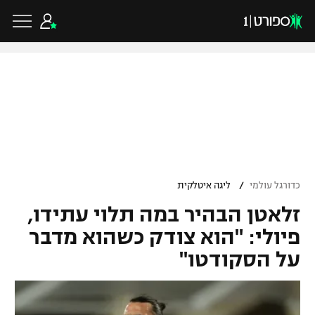
כדורגל ישראלי
ליגת העל
כדורגל עולמי
/
כדורגל עולמי
ליגה איטלקית
ליגה לאומית
זלאטן הבהיר במה תלוי עתידו,
ליגת האלופות
כדורסל ישראלי
גביע הטוטו
פיולי: "הוא צודק כשהוא מדבר
ליגה אירופית
על הסקודטו"
ליגת ווינר סל
ליגיונרים
כדורסל עולמי
ליגה אנגלית
ליגה לאומית
גביע המדינה
NBA
ליגה גרמנית
ענפים נוספים