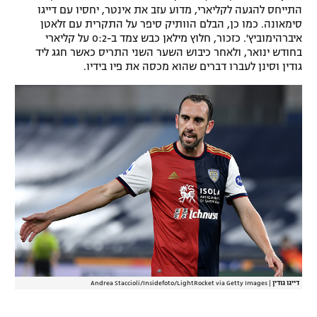
התייחס להגעה לקליארי, מדוע עזב את אינטר, יחסיו עם דייגו
רשיון להקרנה פומבית לבית עסק
סימאונה. כמו כן, הבלם הוותיק סיפר על התקרית עם זלאטן
איברהימוביץ'. כזכור, חלוץ מילאן כבש צמד ב-0:2 על קליארי
הצטרפות לחבילת הערוצים
בחודש ינואר, ולאחר כיבוש השער השני התריס כאשר חגג ליד
גודין וסינן לעברו דברים שהוא מכסה את פיו בידיו.
לוח דרושים – ג'ובנט
תגיות
המגזין
דייגו גודין
|
Andrea Staccioli/Insidefoto/LightRocket via Getty Images