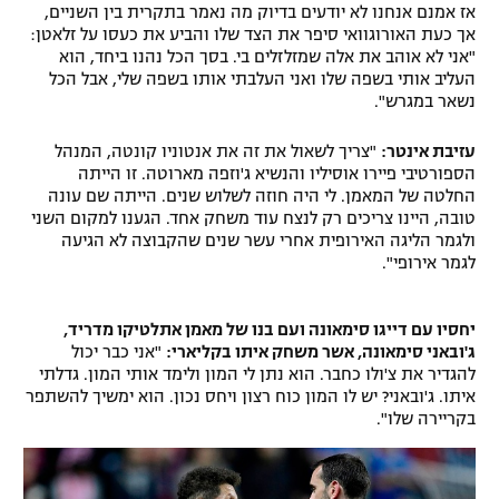
אז אמנם אנחנו לא יודעים בדיוק מה נאמר בתקרית בין השניים,
אך כעת האורוגוואי סיפר את הצד שלו והביע את כעסו על זלאטן:
"אני לא אוהב את אלה שמזלזלים בי. בסך הכל נהנו ביחד, הוא
העליב אותי בשפה שלו ואני העלבתי אותו בשפה שלי, אבל הכל
נשאר במגרש".
עזיבת אינטר:
"צריך לשאול את זה את אנטוניו קונטה, המנהל
הספורטיבי פיירו אוסיליו והנשיא ג'וזפה מארוטה. זו הייתה
החלטה של המאמן. לי היה חוזה לשלוש שנים. הייתה שם עונה
טובה, היינו צריכים רק לנצח עוד משחק אחד. הגענו למקום השני
ולגמר הליגה האירופית אחרי עשר שנים שהקבוצה לא הגיעה
לגמר אירופי".
יחסיו עם דייגו סימאונה ועם בנו של מאמן אתלטיקו מדריד,
ג'ובאני סימאונה, אשר משחק איתו בקליארי:
"אני כבר יכול
להגדיר את צ'ולו כחבר. הוא נתן לי המון ולימד אותי המון. גדלתי
איתו. ג'ובאני? יש לו המון כוח רצון ויחס נכון. הוא ימשיך להשתפר
בקריירה שלו".