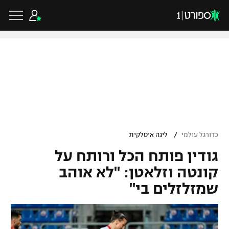
כדורגל ישראלי
ליגת העל
כדורגל עולמי
/
כדורגל עולמי
ליגה איטלקית
ליגה לאומית
גודין פותח הכל ורותח על
ליגת האלופות
כדורסל ישראלי
גביע הטוטו
קונטה וזלאטן: "לא אוהב
ליגה אירופית
שמזלזלים בי"
ליגת ווינר סל
ליגיונרים
כדורסל עולמי
ליגה אנגלית
ליגה לאומית
גביע המדינה
NBA
ליגה גרמנית
ענפים נוספים