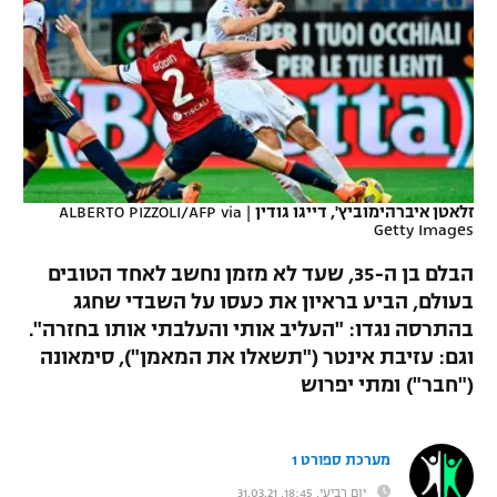
כדורסל נשים
נבחרת ישראל
יורוליג
ליגה ספרדית
טניס
VOD
מכבי תל אביב
מכבי חיפה
יורוקאפ
ליגה איטלקית
כדוריד
הפועל חולון
בית"ר ירושלים
רץ ברשת
ליגה צרפתית
כדורעף
הפועל ירושלים
מכבי תל אביב
ליגה הולנדית
זלאטן איברהימוביץ', דייגו גודין
|
ALBERTO PIZZOLI/AFP via
שחייה
תוצאות
Getty Images
דני אבדיה
הפועל תל אביב
ליגה טורקית
הבלם בן ה-35, שעד לא מזמן נחשב לאחד הטובים
ג'ודו
הפועל חיפה
לוח שידורים
בעולם, הביע בראיון את כעסו על השבדי שחגג
ליגה סינית
בהתרסה נגדו: "העליב אותי והעלבתי אותו בחזרה".
אגרוף
הפועל באר שבע
וגם: עזיבת אינטר ("תשאלו את המאמן"), סימאונה
ליגה ברזילאית
ברחבה
ספורט אולימפי
("חבר") ומתי יפרוש
מכבי נתניה
ליגות נוספות
UFC
"מעל הליגה" – פודקאסט
בני יהודה
מערכת ספורט 1
היאבקות WWE
יום רביעי, 18:45, 31.03.21