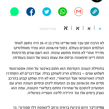
"מחצית בשכונה" – פודקאסט
אופניים
ספורט מוטורי
משתתפים וזוכים בפרסים
א
א
א
א
(גודל טקסט)
כדורמים
תקנון משתתפים וזוכים בפרסים
טניס
לא הרבה זמן עבר מאז שדייגו גודין בן ה-35 היה נחשב לאחד
פוטבול אמריקאי NFL
הבלמים הטובים בעולם. בסוף 2018/19 הוא נפרד מאתלטיקו
תקנון עבור פעילות אלקטרה
מדריד אחרי לא פחות מתשע עונות. הוא רשם שנים מדהימות
גיימינג E-Sports
בייסבול MLB
תחת דייגו סימאונה וביסס את עצמו בטופ של הטופ בעמדתו.
תקנון עבור פעילות ספורט 1 – "מרלן"
ספורט אתגרי ואקסטרים
בתחילת העונה הקודמת הוא חתם באינטר על חוזה אסטרונומי
תנאי שימוש
לשלוש שנים – בהחלט חריג לשחקן בגילו. אבל דברים לא הסתדרו
לגודין האורוגוואי אצל הנראזורי, הוא לא היה שחקן קבוע בהרכב
אומנויות לחימה
(סיים את 2019/20 עם 23 הופעות ליגה) ובסיום העונה הגיע עם
המועדון להסכם על שחרורו וחתם בקליארי הקטנה, עמה הוא
מדיניות פרטיות
גיימינג E-Sports
נאבק בימים אלו נגד הירידה לליגה השנייה באיטליה.
תקנון פעילות ספורט 1
גודין
דיבר היום (רביעי) בראיון נרחב ל"גאזטה דלו ספורט", בו