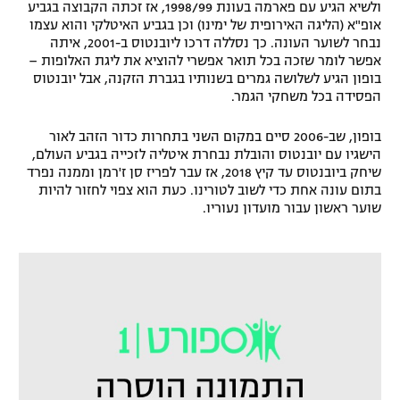
ולשיא הגיע עם פארמה בעונת 1998/99, אז זכתה הקבוצה בגביע
רשיון להקרנה פומבית לבית עסק
אופ"א (הליגה האירופית של ימינו) וכן בגביע האיטלקי והוא עצמו
נבחר לשוער העונה. כך נסללה דרכו ליובנטוס ב-2001, איתה
אפשר לומר שזכה בכל תואר אפשרי להוציא את ליגת האלופות –
הצטרפות לחבילת הערוצים
בופון הגיע לשלושה גמרים בשנותיו בגברת הזקנה, אבל יובנטוס
הפסידה בכל משחקי הגמר.
לוח דרושים – ג'ובנט
בופון, שב-2006 סיים במקום השני בתחרות כדור הזהב לאור
תגיות
הישגיו עם יובנטוס והובלת נבחרת איטליה לזכייה בגביע העולם,
שיחק ביובנטוס עד קיץ 2018, אז עבר לפריז סן ז'רמן וממנה נפרד
בתום עונה אחת כדי לשוב לטורינו. כעת הוא צפוי לחזור להיות
המגזין
שוער ראשון עבור מועדון נעוריו.