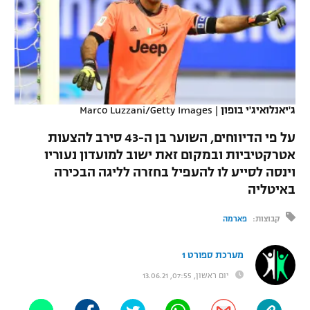
כדורסל נשים
נבחרת ישראל
יורוליג
ליגה ספרדית
טניס
VOD
מכבי תל אביב
מכבי חיפה
יורוקאפ
ליגה איטלקית
כדוריד
הפועל חולון
בית"ר ירושלים
רץ ברשת
ליגה צרפתית
כדורעף
ג'יאנלואיג'י בופון
|
Marco Luzzani/Getty Images
הפועל ירושלים
מכבי תל אביב
ליגה הולנדית
על פי הדיווחים, השוער בן ה-43 סירב להצעות
שחייה
תוצאות
דני אבדיה
הפועל תל אביב
אטרקטיביות ובמקום זאת ישוב למועדון נעוריו
ליגה טורקית
וינסה לסייע לו להעפיל בחזרה לליגה הבכירה
ג'ודו
הפועל חיפה
לוח שידורים
באיטליה
ליגה סינית
אגרוף
הפועל באר שבע
קבוצות:
פארמה
ליגה ברזילאית
ברחבה
ספורט אולימפי
מכבי נתניה
מערכת ספורט 1
ליגות נוספות
UFC
יום ראשון, 07:55, 13.06.21
"מעל הליגה" – פודקאסט
בני יהודה
היאבקות WWE