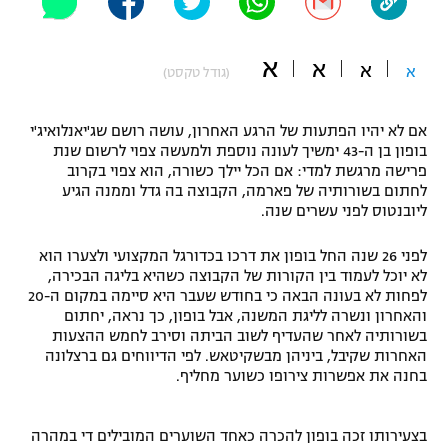
"מחצית בשכונה" – פודקאסט
אופניים
א
א
א
א
(גודל טקסט)
ספורט מוטורי
משתתפים וזוכים בפרסים
אם לא יהיו הפתעות של הרגע האחרון, עושה רושם שג'יאנלואיג'י
כדורמים
בופון בן ה-43 ימשיך לעונה נוספת ולמעשה צפוי לרשום שנת
תקנון משתתפים וזוכים בפרסים
טניס
פרישה מרגשת למדי: אם הכל יילך כשורה, הוא צפוי בקרוב
פוטבול אמריקאי NFL
לחתום בשורותיה של פארמה, הקבוצה בה גדל וממנה הגיע
תקנון עבור פעילות אלקטרה
ליובנטוס לפני עשרים שנה.
גיימינג E-Sports
בייסבול MLB
תקנון עבור פעילות ספורט 1 – "מרלן"
לפני 26 שנה החל בופון את דרכו בכדורגל המקצועי ולצערו הוא
לא יוכל לעמוד בין הקורות של הקבוצה כשהיא בליגה הבכירה,
ספורט אתגרי ואקסטרים
לפחות לא בעונה הבאה כי בחודש שעבר היא סיימה במקום ה-20
תנאי שימוש
והאחרון ונשרה לליגת המשנה, אבל בופון, כך נראה, יחתום
אומנויות לחימה
בשורותיה לאחר שהעדיף לשוב הביתה וסירב לחמש ההצעות
האחרות שקיבל, ביניהן מבשקיטאש. לפי הדיווחים גם ברצלונה
מדיניות פרטיות
בחנה את אפשרות צירופו כשוער מחליף.
גיימינג E-Sports
תקנון פעילות ספורט 1
בצעירותו זכה בופון להכרה כאחד השוערים המובילים די במהרה