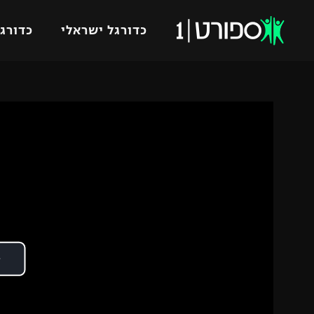
כדורגל ישראלי
כדורגל
VOD
כדורג
רץ ברשת
ליגת ה
ליגה ל
תוצאות
גביע הט
לוח שידורים
ליגיונר
ברחבה
גביע ה
נבחרת 
"מעל הליגה" – פודקאסט
מכבי ח
"מחצית בשכונה" – פודקאסט
בית"ר י
משתתפים וזוכים בפרסים
מכבי ת