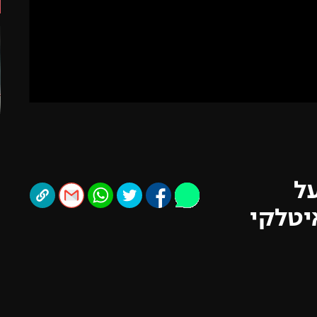
תל אביב
ליגה סינית
חיפה
ליגה ברזילאית
באר שבע
ליגות נוספות
תניה
דה
בנטוס גברה 0:1 על
יטלקי