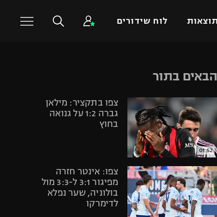
וצאות
לוח שידורים
כדורסל עולמי
ענפים נוספים
באים בתור
NBA
טניס
צפו בתקציר: מילאן
יורוליג
כדוריד
גברה 1:2 על גנואה
יורוקאפ
כדורעף
בחוץ
שחייה
ג'ודו
01:52
אגרוף
צפו: אינטר חזרה
ספורט אולימפי
מפיגור 3:1 ל-3:3 מול
בולוניה, שער נפלא
UFC
לדימרקו
היאבקות WWE