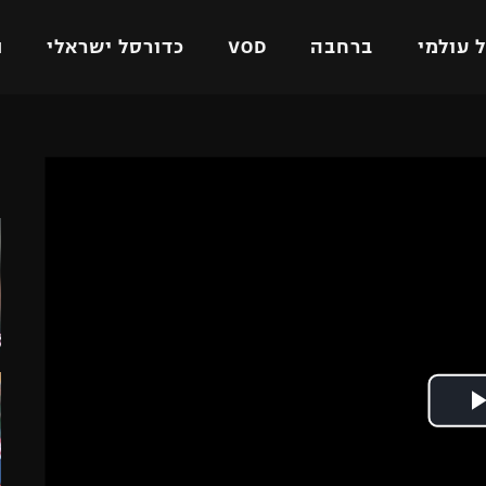
 עולמי
ברחבה
VOD
כדורסל ישראלי
ת
ל ישראלי
כדורגל עולמי
כדורסל ישראלי
ה
על
ליגת האלופות
ליגת ווינר סל
אומית
ליגה אירופית
ליגה לאומית
וטו
ליגה אנגלית
כדורסל נשים
ים
ליגה גרמנית
מכבי תל אביב
מדינה
ליגה ספרדית
הפועל חולון
ישראל
ליגה איטלקית
הפועל ירושלים
יפה
ליגה צרפתית
דני אבדיה
רושלים
ליגה הולנדית
ל אביב
ליגה טורקית