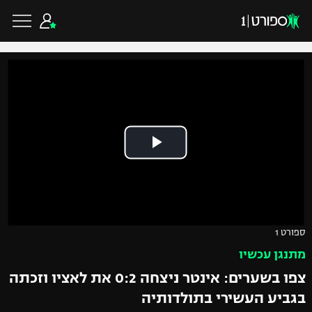
כדורגל ישראלי
ליגת העל
כדורגל עולמי
ליגה לאומית
ליגת האלופות
כדורסל ישראלי
גביע הטוטו
ספורט 1
ליגה אירופית
מתנגן עכשיו
ליגת ווינר סל
ליגיונרים
כדורסל עולמי
צפו בשערים: אינטר ניצחה 0:2 את לאציו וזכתה
ליגה אנגלית
ליגה לאומית
גביע המדינה
בגביע העשירי בתולדותיה
NBA
ליגה גרמנית
ענפים נוספים