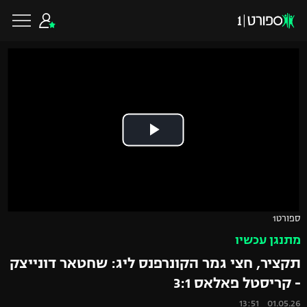
כדורגל ישראלי
ליגת העל
כדורגל עולמי
ליגה לאומית
ליגת האלופות
כדורסל ישראלי
ספורט1
גביע הטוטו
מתנגן עכשיו
ליגה אירופית
ליגת ווינר סל
ליגיונרים
כדורסל עולמי
תקציר, חצי גמר הקונרפנס ליג: שחטאר דונייצק
ליגה אנגלית
- קריסטל פאלאס 3:1
ליגה לאומית
גביע המדינה
NBA
01.05.26 13:51
ליגה גרמנית
ענפים נוספים