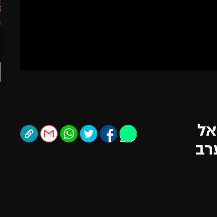
תל אביב
ליגה סינית
חיפה
ליגה ברזילאית
באר שבע
ליגות נוספות
תניה
דה
אל
רב