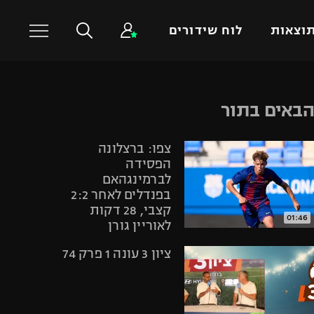
וצאות
לוח שידורים
כדורסל עולמי
ענפים נוספים
באים בתור
NBA
טניס
צפו: ברצלונה
יורוליג
כדוריד
הפסידה
יורוקאפ
כדורעף
לברמינגהאם
בפנדלים לאחר 2:2
שחייה
קצבי, 28 דקות
ג'ודו
01:46
לאוריין גורן
אגרוף
ציון 3 עונה 1 פרק 74
ספורט אולימפי
UFC
היאבקות WWE