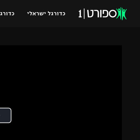
כדורגל ישראלי
כדורגל
VOD
כדורג
רץ ברשת
ליגת ה
ליגה ל
תוצאות
גביע הט
לוח שידורים
ליגיונר
ברחבה
גביע ה
נבחרת 
"מעל הליגה" – פודקאסט
מכבי ח
"מחצית בשכונה" – פודקאסט
בית"ר י
משתתפים וזוכים בפרסים
מכבי ת