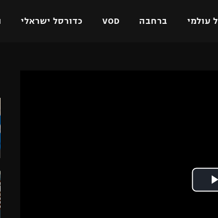
 עולמי
ברחבה
VOD
כדורסל ישראלי
ת
ל ישראלי
כדורגל עולמי
כדורסל ישראלי
ה
על
ליגת האלופות
ליגת ווינר סל
אומית
ליגה אירופית
ליגה לאומית
וטו
ליגה אנגלית
כדורסל נשים
ים
ליגה גרמנית
מכבי תל אביב
מדינה
ליגה ספרדית
הפועל חולון
ישראל
ליגה איטלקית
הפועל ירושלים
יפה
ליגה צרפתית
דני אבדיה
רושלים
ליגה הולנדית
ל אביב
ליגה טורקית