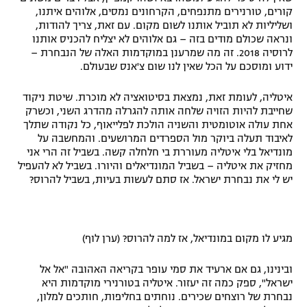
קורים, טורנירים מתנפחים, הקרחונים נמסים, אלוהים איתנו,
רשיון להקרנה פומבית לבית עסק
ושליליות לא תוביל אותנו לשום מקום. עם זאת, צריך להודות,
ונראה שכולם מודים בזה – גם אלוהים לא יצליח להכניס אותנו
הצטרפות לחבילת הערוצים
לרוסיה 2018. זה מה שמרענן במוקדמות האלה של הנבחרת –
ידוע ומוסכם על הכל שאין לנו שום צ'אנס שבעולם.
לוח דרושים – ג'ובנט
איטליה, לעומת זאת, נמצאת בסיטואציה לא מוכרת. שיטת ניקוד
שחייבת להיות הזויה שלחה אותה להגרלה מהדרג השני, וכשרק
תגיות
אחת עולה אוטומטית והשניה הולכת לפלייאוף, כל נקודה שתלך
לאיבוד תעלה ביוקר מול הספרדים המרושעים. והמחשבה על
המגזין
מונדיאל בלי איטליה מעוררת בי חלחלה קשה. בשביל זה הרי אני
מחזיק את איטליה – בשביל המונדיאלים והיורו. בשביל לא להעפיל
יש לי את נבחרת ישראל. אז סתם לעשות בעיות, בשביל להרוס?
מגיע לו מקום במונדיאל, אז למה להרוס? (ערן לוף)
ובינינו, גם אם ארעיד את סמי עופר בקריאה האהובה "אל אל
ישראל", ספק כמה זה יעזור. איטליה בטורנירי מוקדמות היא
נבחרת של רוצחים שכירים. נוחתים בחליפות, חותכים למלון,