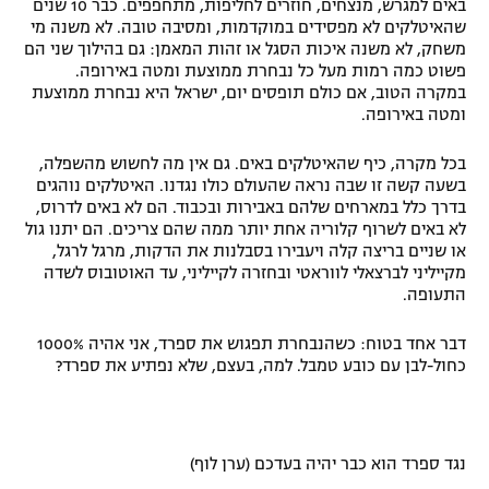
באים למגרש, מנצחים, חוזרים לחליפות, מתחפפים. כבר 10 שנים
שהאיטלקים לא מפסידים במוקדמות, ומסיבה טובה. לא משנה מי
משחק, לא משנה איכות הסגל או זהות המאמן: גם בהילוך שני הם
פשוט כמה רמות מעל כל נבחרת ממוצעת ומטה באירופה.
במקרה הטוב, אם כולם תופסים יום, ישראל היא נבחרת ממוצעת
ומטה באירופה.
בכל מקרה, כיף שהאיטלקים באים. גם אין מה לחשוש מהשפלה,
בשעה קשה זו שבה נראה שהעולם כולו נגדנו. האיטלקים נוהגים
בדרך כלל במארחים שלהם באבירות ובכבוד. הם לא באים לדרוס,
לא באים לשרוף קלוריה אחת יותר ממה שהם צריכים. הם יתנו גול
או שניים בריצה קלה ויעבירו בסבלנות את הדקות, מרגל לרגל,
מקייליני לברצאלי לווראטי ובחזרה לקייליני, עד האוטובוס לשדה
התעופה.
דבר אחד בטוח: כשהנבחרת תפגוש את ספרד, אני אהיה 1000%
כחול-לבן עם כובע טמבל. למה, בעצם, שלא נפתיע את ספרד?
נגד ספרד הוא כבר יהיה בעדכם (ערן לוף)