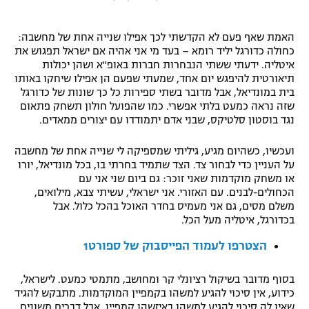
"מחצית בשכונה" – פודקאסט
אופניים
האמת שאף פעם לא הקדשתי לכך אפילו שנייה אחת של מחשבה:
כחולה כדורגל יליד רומא – בעד מי אני אהיה אם ישראל תפגוש את
ספורט מוטורי
משתתפים וזוכים בפרסים
איטליה. ידעתי ששתי הנבחרות חברות באופ"א ושהן יכולות
תיאורטית להיפגש יום אחד, שמעתי שפעם הן אפילו שיחקו באותו
בית במונדיאל, אבל מדובר בשתי ספירות כל כך שונות של כדורגל
כדורמים
תקנון משתתפים וזוכים בפרסים
שזה נראה כמעט בלתי אפשרי. כמו שהפועל חולון תשחק פתאום
טניס
נגד בוסטון סלטיקס, שבני אדם יתמודדו עם יצורים ממאדים.
פוטבול אמריקאי NFL
תקנון עבור פעילות אלקטרה
ועכשיו, כשהיום מגיע, גיליתי שמספיקה לי שנייה אחת של מחשבה
גיימינג E-Sports
בייסבול MLB
על העניין כדי לבחור צד. הצד שתמיד בחרתי בו, בכל מונדיאל, יורו
תקנון עבור פעילות ספורט 1 – "מרלן"
או משחק מוקדמות שאני זוכר: גם ביום שני אני עם
הכחולים-לבנים. עם האזורי. אני ישראלי, עשיתי צבא, מילואים,
ספורט אתגרי ואקסטרים
תנאי שימוש
משלם מסים, גם אני מעמיס בחדר האוכל בהכל כלול. אבל
בכדורגל, איטליה מעל הכל.
אומנויות לחימה
הצטרפו לעמוד הפייסבוק של ספורט1
מדיניות פרטיות
גיימינג E-Sports
בסוף מדובר בשיקול רציונלי קר ומחושב, מתמטי כמעט. לישראל,
תקנון פעילות ספורט 1
כידוע, אין סיכוי להגיע למשהו בקמפיין המוקדמות. מתבקש להגיד
שאין לה סיכוי להגיע למשהו באיזשהו קמפיין, אבל דברים משונים