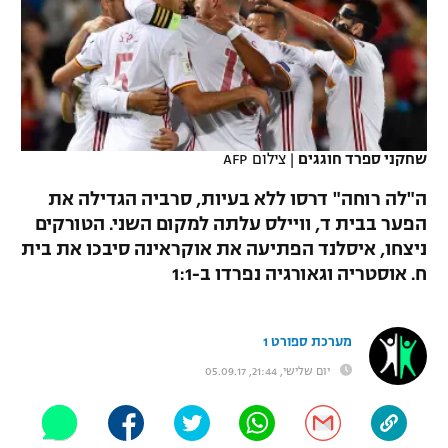
כדורסל נשים
נבחרת ישראל
יורוליג
ליגה ספרדית
טניס
VOD
מכבי תל אביב
מכבי חיפה
יורוקאפ
ליגה איטלקית
כדוריד
הפועל חולון
בית"ר ירושלים
רץ ברשת
ליגה צרפתית
כדורעף
שחקני ספרד חוגגים
|
צילום AFP
הפועל ירושלים
מכבי תל אביב
ליגה הולנדית
ה"לה רוחה" דרסו ללא בעיות, סרביה הגדילה את
שחייה
תוצאות
דני אבדיה
הפועל תל אביב
הפער בבית ד, וויילס עלתה למקום השני. הטורקים
ליגה טורקית
ניצחו, איסלנד הפתיעה את אוקראינה סיבכו את בית
ג'ודו
הפועל חיפה
לוח שידורים
ח. אוסטריה וגאורגיה נפרדו ב-1:1
ליגה סינית
אגרוף
הפועל באר שבע
ליגה ברזילאית
ברחבה
מערכת ספורט 1
ספורט אולימפי
מכבי נתניה
יום שלישי, 21:44, 05.09.17
ליגות נוספות
UFC
"מעל הליגה" – פודקאסט
בני יהודה
היאבקות WWE