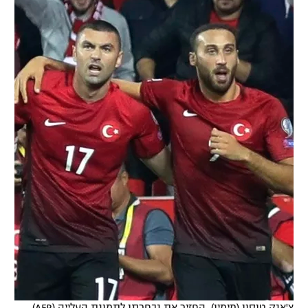
צ'אנק טוסון (מימין). החזיר את נבחרתו לתמונת העלייה (AFP)