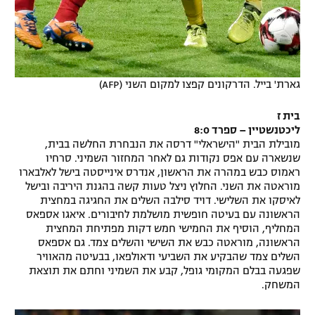
גארת' בייל. הדרקונים קפצו למקום השני (AFP)
בית ז
ליכטנשטיין – ספרד 8:0
מובילת הבית "הישראלי" דרסה את הנבחרת החלשה בבית,
שנשארה עם אפס נקודות גם לאחר המחזור השמיני. סרחיו
ראמוס כבש במהרה את הראשון, אנדרס אינייסטה בישל לאלבארו
מוראטה את השני. החלוץ ניצל טעות קשה בהגנת היריבה ובישל
לאיסקו את השלישי. דויד סילבה השלים את החגיגה במחצית
הראשונה עם בעיטה חופשית מושלמת לחיבורים. איאגו אספאס
המחליף, הוסיף את החמישי חמש דקות מפתיחת המחצית
הראשונה, מוראטה כבש את השישי והשלים צמד. גם אספאס
השלים צמד שהבקיע את השביעי ודאולפאו, בבעיטה מהאוויר
שפגעה בבלם המקומי גופל, קבע את השמיני וחתם את תוצאת
המשחק.