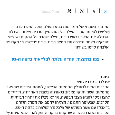
"מחצית בשכונה" – פודקאסט
א
א
אופניים
א
א
(גודל טקסט)
ספורט מוטורי
משתתפים וזוכים בפרסים
המחזור השמיני של מוקדמות גביע העולם 2018 הגיע הערב
(שלישי) לסיומו. ספרד טיילה בליכטנשטיין, סרביה ניצחה באירלנד
כדורמים
והגדילה את הפער בראש הבית, וויילס שמרה על המקום השלישי
תקנון משתתפים וזוכים בפרסים
טניס
וטורקיה ניצחה וסיבכה את המצב בבית. בבית "הישראלי" מקדוניה
ואלבניה סיימו בשוויון.
פוטבול אמריקאי NFL
תקנון עבור פעילות אלקטרה
גיימינג E-Sports
צפו בתקציר: סוריה עלתה לפלייאוף בדקה ה-93
בייסבול MLB
תקנון עבור פעילות ספורט 1 – "מרלן"
ספורט אתגרי ואקסטרים
תנאי שימוש
בית ד
אירלנד – סרביה 1:0
אומנויות לחימה
הסרבים הגיעו לדאבלין מהמקום הראשון, לעומת האירים שהגיעו
מהמקום השני ותיקו מאכזב בגאורגיה בשבת האחרונה. הירוקים
מדיניות פרטיות
גיימינג E-Sports
לחצו וניסו להגיע מצבי הבקעה, אך לא ניצלו את יתרון הביתיות.
הסרבים, שבעיקר התגוננו, הצליחו להמם את הקהל הלוהט
בדאבלין עם שער מפתיע של אלכסנדר קולארוב בדקה ה-55.
תקנון פעילות ספורט 1
הסרבים נשארו בעשרה שחקנים בדקה ה-68, לאחר שמקסימוביץ'