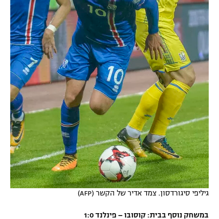
גיליפי סיגורדסון. צמד אדיר של הקשר (AFP)
במשחק נוסף בבית: קוסובו – פינלנד 1:0