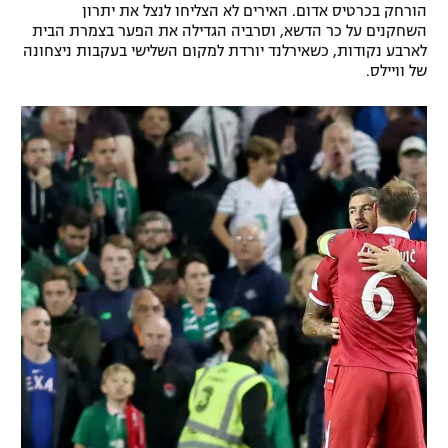
הורחק בכרטיס אדום. האירים לא הצליחו לנצל את יתרון
רשיון להקרנה פומבית לבית עסק
השחקנים על כר הדשא, וסרביה הגדילה את הפער בצמרת הבית
לארבע נקודות, כשאירלנד יורדת למקום השלישי בעקבות ניצחונה
של וויילס.
הצטרפות לחבילת הערוצים
לוח דרושים – ג'ובנט
תגיות
המגזין