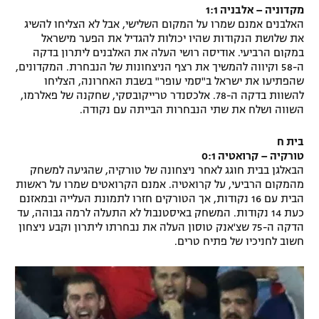
מקדוניה – אלבניה 1:1
האלבנים אמנם שמרו על המקום השלישי, אבל לא הצליחו להשיג
את שלושת הנקודות שהיו יכולות להגדיל את הפער מישראל
במקום הרביעי. אודיסה רושי העלה את האלבנים ליתרון בדקה
ה-58 וקיווה להמשיך את רצף הניצחונות של הנבחרת. המקדונים,
שהפתיעו את ישראל ב"סמי עופר" בשבת האחרונה, הצליחו
להשוות בדקה ה-78. אלכסנדר טרייקובסקי, שחקנה של פאלרמו,
השווה ושלח את שתי הנבחרות הבייתה עם נקודה.
בית ח
טורקיה – קרואטיה 0:1
הבאלגן בבית חוגג לאחר ניצחונה של טורקיה, שהגיעה למשחק
מהמקום הרביעי, על קרואטיה. אמנם הקרואטים שמרו על ראשות
הבית עם 16 נקודות, אך הטורקים חזרו לתמונת העלייה ובמאזנם
כעת 14 נקודות. המשחק באיסטנבול לא התעלה לרמה גבוהה, עד
הדקה ה-75 שצ'אנק טוסון העלה את נבחרתו ליתרון וקבע ניצחון
חשוב לחניכיו של פתיח טרים.