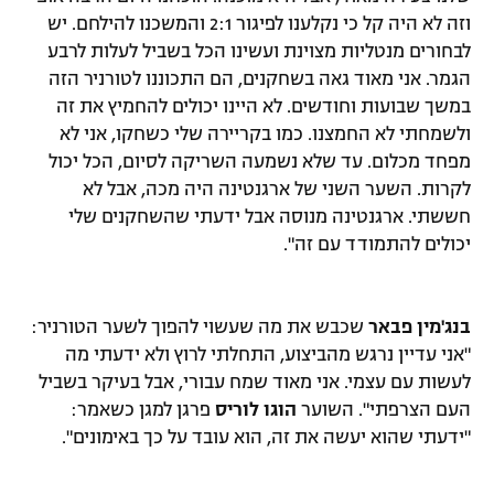
וזה לא היה קל כי נקלענו לפיגור 2:1 והמשכנו להילחם. יש
לבחורים מנטליות מצוינת ועשינו הכל בשביל לעלות לרבע
הגמר. אני מאוד גאה בשחקנים, הם התכוננו לטורניר הזה
במשך שבועות וחודשים. לא היינו יכולים להחמיץ את זה
ולשמחתי לא החמצנו.
כמו בקריירה שלי כשחקו, אני לא
מפחד מכלום. עד שלא נשמעה השריקה לסיום, הכל יכול
לקרות. השער השני של ארגנטינה היה מכה, אבל לא
חששתי. ארגנטינה מנוסה אבל ידעתי שהשחקנים שלי
יכולים להתמודד עם זה".
בנג'מין פבאר
שכבש את מה שעשוי להפוך לשער הטורניר:
"אני עדיין נרגש מהביצוע, התחלתי לרוץ ולא ידעתי מה
לעשות עם עצמי. אני מאוד שמח עבורי, אבל בעיקר בשביל
העם הצרפתי". השוער
הוגו לוריס
פרגן למגן כשאמר:
"ידעתי שהוא יעשה את זה, הוא עובד על כך באימונים".