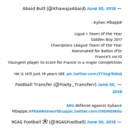
June 30, 2018
— Abaid Butt (@KhawajaAbaid)
Kylian Mbappé:
Ligue 1 Team of the Year
2017 Golden Boy
Champions League Team of the Year
Nominated for Ballon d'Or
France's no.10
Youngest player to score for France in a major competition
He is still just 19 years old.
pic.twitter.com/ZTXsg7b9nQ
June 30,
— Football Transfer (@Footy_Transferr)
2018
defense against Kylian
#ARG
Mbappe.
#FRAARG
#worldcup
pic.twitter.com/S9tiMD3Rdo
(@9GAGFootball)
June 30, 2018
— 9GAG Football