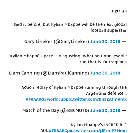
רק רשת
Said it before, but Kylian Mbappe will be the next global
football superstar.
June 30, 2018
— Gary Lineker (@GaryLineker)
Kylian Mbappé's pace is disgusting. What an unbelievable
run that is. Outrageous.
June 30, 2018
— Liam Canning (@LiamPaulCanning)
Action replay of Kylian Mbappe running through the
Argentina defence…
#FRAARG
#worldcup
pic.twitter.com/Bn5ZAtmVmx
June 30, 2018
— Match of the Day (@BBCMOTD)
Kylian Mbappe's INCREDIBLE
RUN
#FRAARG
pic.twitter.com/jJEzmPZMmn