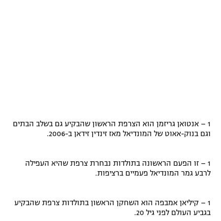
רשיון להקרנה פומבית לבית עסק
הצטרפות לחבילת הערוצים
לוח דרושים – ג'ובנט
תגיות
המגזין
1 – אנטואן גריזמן הוא הצרפת הראשון שהבקיע גם בשלב הבתים
וגם בנוק-אאוט של המונדיאל מאז זינדין זידאן ב-2006.
1 – זו הפעם הראשונה בתולדות נבחרת צרפת שהיא העפילה
לרבע גמר המונדיאל פעמיים ברציפות.
1 – קיליאן אמבפה הוא השחקן הראשון בתולדות צרפת שהבקיע
בגביע העולם לפני גיל 20.