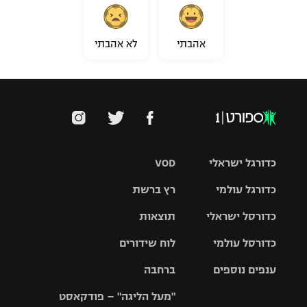
אהבתי
לא אהבתי
כדורגל ישראלי
VOD
כדורגל עולמי
רץ ברשת
ליגת העל
כדורסל ישראלי
תוצאות
ליגת
ליגה לאומית
האלופות
כדורסל עולמי
לוח שידורים
ליגת ווינר
סל
גביע הטוטו
ענפים נוספים
ברחבה
ליגה
NBA
אירופית
"מעל הליגה" – פודקאסט
ליגה לאומית
ליגיונרים
טניס