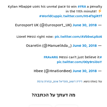
Kylian Mbappe uses his unreal pace to win
#FRA
a penalty
in the 11th minute!
#WorldCup
pic.twitter.com/H54f3giRTf
June 30, 2018
— Eurosport UK (@Eurosport_UK)
Lionel Messi right now:
pic.twitter.com/AVbbwLpbz6
June 30, 2018
— Osaretin (@ManuelAda_)
Messi can't just believe it
#FRAvARG
pic.twitter.com/OOy9rsi0oY
June 30, 2018
— Hbee (@HnationBee)
עוד באותו נושא:
דידיה דשאן
,
מונדיאל 2018
,
נבחרת צרפת
מה דעתך על הכתבה?