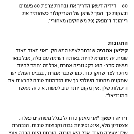
80 – דידיה דשאן הדריך את נבחרת צרפת 80 פעמים
ובעקות כך הפך לשיאן של הטריקולור כשהותיר את
ריימונד דומנאק (79 משחקים) מאחוריו.
התגובות
קיליאן אמבפה
שנבחר לאיש המשחק: "אני מאוד מאוד
שמח. זה מחמיא להיות באותה רשימה עם פלה, אבל בואו
נעשה סדר: הוא בקטגוריה אחרת, אבל זה נחמד להיות
מוזכר לצד שחקן כזה. כמו שכבר אמרתי, בגביע העולם יש
שחקנים מהטופ העולמי כך שזו הזדמנות טובה להראות את
היכולות שלך. אין מקום יותר טוב לעשות את זה מאשר
המונדיאל".
דידיה דשאן
: "אני מאמן כדורגל בגלל משחקים כאלה.
אצטדיון מלא, אינטנסיביות גבוה וקבוצות טובות. הנבחרת
שלנו צעירה מאוד, אבל היא מוכנה. הוכחנו היום הרבה אופי