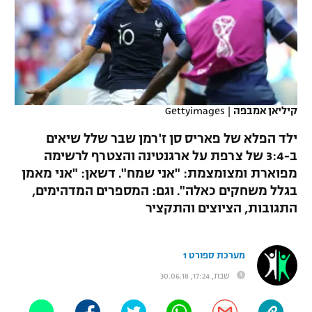
כדורסל נשים
נבחרת ישראל
יורוליג
ליגה ספרדית
טניס
VOD
מכבי תל אביב
מכבי חיפה
יורוקאפ
ליגה איטלקית
כדוריד
הפועל חולון
בית"ר ירושלים
רץ ברשת
ליגה צרפתית
כדורעף
קיליאן אמבפה
|
Gettyimages
הפועל ירושלים
מכבי תל אביב
ליגה הולנדית
ילד הפלא של פאריס סן ז'רמן שבר שלל שיאים
שחייה
תוצאות
דני אבדיה
הפועל תל אביב
ב-3:4 של צרפת על ארגנטינה והצטרף לרשימה
ליגה טורקית
מפוארת ומצומצמת: "אני שמח". דשאן: "אני מאמן
ג'ודו
הפועל חיפה
לוח שידורים
בגלל משחקים כאלה". וגם: המספרים המדהימים,
ליגה סינית
אגרוף
התגובות, הציוצים והתקציר
הפועל באר שבע
ליגה ברזילאית
ברחבה
ספורט אולימפי
מכבי נתניה
מערכת ספורט 1
ליגות נוספות
UFC
שבת, 17:24, 30.06.18
"מעל הליגה" – פודקאסט
בני יהודה
היאבקות WWE