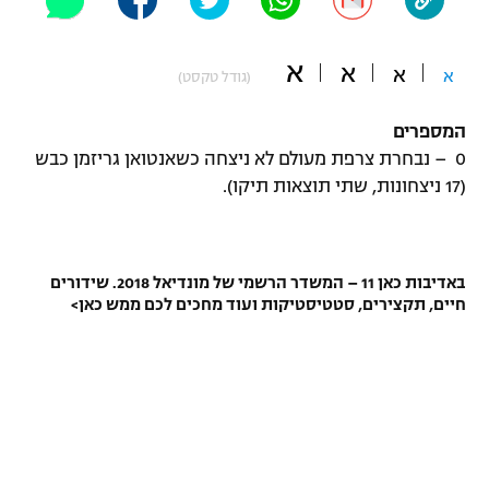
"מחצית בשכונה" – פודקאסט
אופניים
א
א
א
א
(גודל טקסט)
ספורט מוטורי
משתתפים וזוכים בפרסים
המספרים
כדורמים
0 – נבחרת צרפת מעולם לא ניצחה כשאנטואן גריזמן כבש
תקנון משתתפים וזוכים בפרסים
טניס
(17 ניצחונות, שתי תוצאות תיקו).
פוטבול אמריקאי NFL
תקנון עבור פעילות אלקטרה
גיימינג E-Sports
בייסבול MLB
תקנון עבור פעילות ספורט 1 – "מרלן"
באדיבות כאן 11 – המשדר הרשמי של מונדיאל 2018. שידורים
חיים, תקצירים, סטטיסטיקות ועוד מחכים לכם ממש כאן>
ספורט אתגרי ואקסטרים
תנאי שימוש
אומנויות לחימה
מדיניות פרטיות
גיימינג E-Sports
תקנון פעילות ספורט 1