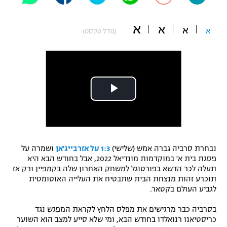
"מחצית בשכונה" – פודקאסט
אופניים
א
א
א
א
(גודל טקסט)
ספורט מוטורי
משתתפים וזוכים בפרסים
כדורמים
תקנון משתתפים וזוכים בפרסים
טניס
פוטבול אמריקאי NFL
תקנון עבור פעילות אלקטרה
גיימינג E-Sports
בייסבול MLB
תקנון עבור פעילות ספורט 1 – "מרלן"
ספורט אתגרי ואקסטרים
נבחרת סרביה גברה אמש (שלישי)
1:3 על אזרבייג'אן
ושמרה על
תנאי שימוש
פסגת בית א' במוקדמות מונדיאל 2022, אבל בחודש הבא היא
אומנויות לחימה
תעלה לכר הדשא בפורטוגל למשחק האחרון שלה בקמפיין ורק אז
תוכרע זהות מנצחת הבית שתבטיח את העלייה האוטומטית
מדיניות פרטיות
לגביע העולם בקטאר.
גיימינג E-Sports
בסרביה כבר מרגישים את מפלס הלחץ לקראת המפגש נגד
תקנון פעילות ספורט 1
כריסטיאנו רנואלדו בחודש הבא, ומי שלא סייע למצב הוא השוער