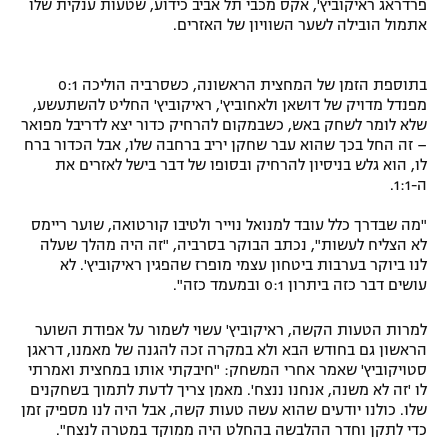
פרדראג ראיקוביץ', אקס מכבי תל אביב כידוע, שטעות ענקית שלו
רשיון להקרנה פומבית לבית עסק
אתמול הובילה לשער השוויון של האזרים.
הצטרפות לחבילת הערוצים
בתוספת הזמן של המחצית הראשונה, כשסרביה הוליכה 0:1
מפנדל מדויק של דושאן ולאחוביץ', ראיקוביץ' החליט להשתעשע,
לוח דרושים – ג'ובנט
שלא לומר לשחק באש, כשבמקום להרחיק כדור יצא לדריבל מפואר
– זה החל בכך שהוא עבר שחקן יריב ברחבה שלו, אבל הכדור ברח
לו, הוא גלש בניסיון להרחיק ובסופו של דבר בישל לאזרים את
תגיות
ה-1:1.
המגזין
"מה שבדרך כלל עובד למנואל נוייר ולטיבו קורטואה, שוער ריימס
לא הצליח לעשות", נכתב הבוקר בסרביה, "זה היה מהלך שעלה
לנו ביוקר בערבות ביטחון עצמי מופרז שהפגין ראיקוביץ'. לא
עושים דבר כזה ביתרון 0:1 ובמעמד כזה".
למרות הטעות הקשה, ראיקוביץ' עשוי לשמור על אפודת השוער
הראשון גם בחודש הבא ולא במקרה זכה להגנה של מאמנו, דראגן
סטויקוביץ' שאמר אחרי המשחק: "חיבקתי אותו במחצית ואמרתי
לו 'זה לא משנה, אנחנו ננצח'. מאמן צריך לדעת לתמוך בשחקנים
שלו. כולנו יודעים שהוא עשה טעות קשה, אבל היה לנו מספיק זמן
כדי לתקן וחדר ההלבשה בהחלט היה ממוקד במטרה לנצח".