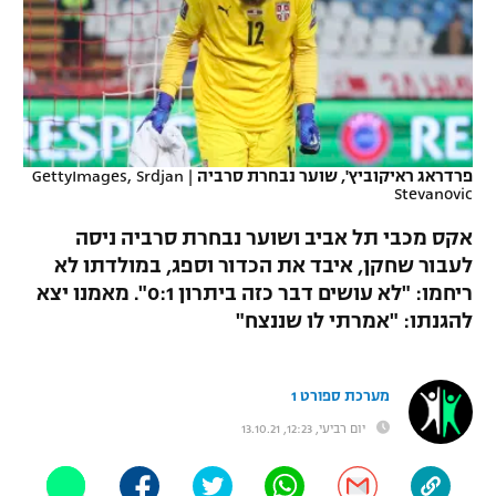
כדורסל נשים
נבחרת ישראל
יורוליג
ליגה ספרדית
טניס
VOD
מכבי תל אביב
מכבי חיפה
יורוקאפ
ליגה איטלקית
כדוריד
הפועל חולון
בית"ר ירושלים
רץ ברשת
ליגה צרפתית
כדורעף
פרדראג ראיקוביץ', שוער נבחרת סרביה
|
GettyImages, Srdjan
הפועל ירושלים
מכבי תל אביב
Stevanovic
ליגה הולנדית
שחייה
תוצאות
דני אבדיה
אקס מכבי תל אביב ושוער נבחרת סרביה ניסה
הפועל תל אביב
ליגה טורקית
לעבור שחקן, איבד את הכדור וספג, במולדתו לא
ג'ודו
ריחמו: "לא עושים דבר כזה ביתרון 0:1". מאמנו יצא
הפועל חיפה
לוח שידורים
ליגה סינית
להגנתו: "אמרתי לו שננצח"
אגרוף
הפועל באר שבע
ליגה ברזילאית
ברחבה
ספורט אולימפי
מערכת ספורט 1
מכבי נתניה
ליגות נוספות
יום רביעי, 12:23, 13.10.21
UFC
"מעל הליגה" – פודקאסט
בני יהודה
היאבקות WWE