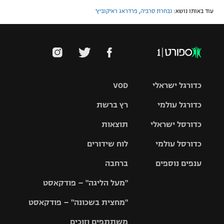
עוד באותו נושא:
נבחרת סרביה
,
פרדראג ראיקוביץ'
כדורגל ישראלי
VOD
כדורגל עולמי
רץ ברשת
ליגת העל
כדורסל ישראלי
תוצאות
ליגת
ליגה לאומית
האלופות
כדורסל עולמי
לוח שידורים
ליגת ווינר
סל
גביע הטוטו
ענפים נוספים
ברחבה
ליגה
NBA
אירופית
"מעל הליגה" – פודקאסט
ליגה לאומית
ליגיונרים
טניס
יורוליג
ליגה אנגלית
"מחצית בשכונה" – פודקאסט
כדורסל נשים
גביע המדינה
כדוריד
יורוקאפ
ליגה גרמנית
משתתפים וזוכים