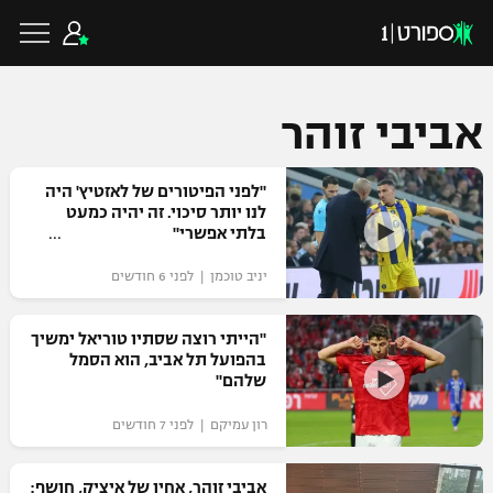
אביבי זוהר
כדורגל ישראלי
"לפני הפיטורים של לאזטיץ' היה
לנו יותר סיכוי. זה יהיה כמעט
בלתי אפשרי"
ליגת העל
כדורגל עולמי
יניב טוכמן | לפני 6 חודשים
ליגה לאומית
ליגת האלופות
"הייתי רוצה שסתיו טוריאל ימשיך
כדורסל ישראלי
בהפועל תל אביב, הוא הסמל
גביע הטוטו
שלהם"
ליגה אירופית
ליגת ווינר סל
ליגיונרים
כדורסל עולמי
רון עמיקם | לפני 7 חודשים
ליגה אנגלית
ליגה לאומית
גביע המדינה
NBA
אביבי זוהר, אחיו של איציק, חושף:
ליגה גרמנית
ענפים נוספים