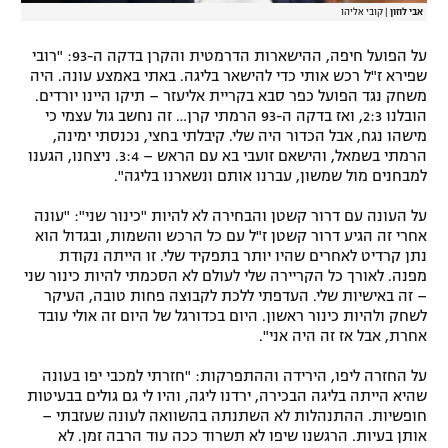
אבי לוזון
|
קובי אליהו
על הפועל חיפה, ההישארות הדרמטית והקרן בדקה ה-93: "רובי
שפירא ז"ל רכש אותי כדי להישאר בליגה. באתי באמצע עונה. היה
משחק נגד הפועל כפר סבא בקריית אליעזר – תיקו היינו יורדים.
הובלנו 2:3, ואז בדקה ה-93 הרמתי קרן… זה נחשב גול עצמי כי
מישהו נגח, אבל הכדור היה שלי. קיבלתי בחצי, נכנסתי ימינה,
הרמתי בשמאל, והישאם זועבי בא עם הראש – 3:4. ניצחנו, הגענו
למבחנים מול שמשון, עברנו אותם ונשארנו בליגה".
על העונה עם דרור קשטן והבחירה לא להיות "כינור שני": "עונה
אחרי זה הגיע דרור קשטן ז"ל עם כל הרכש והשמות, ובגדול הוא
נתן קרדיט לאחרים שהיו יותר בתפקיד שלי. זו הייתה נקודת
מפנה. לאורך כל הקריירה שלי לעולם לא הסכמתי להיות כינור שני
– זה באישיות שלי. העדפתי ללכת לקבוצה פחות טובה, העיקר
לשחק ולהיות כינור ראשון. היום בכדורגל של היום זה אולי עובד
אחרת, אבל אז זה היה אני".
על החזרה ליפו, הירידה וההתפרקות: "חזרתי למכבי יפו בעונה
שהיא הייתה בליגה הבכירה, ירדנו ליגה, והיו לי גם גולים בבעיטות
חופשיות. ההתנהלות לא השתנתה בהשוואה לעונה שעזבתי –
אותן בעיות. הרגשנו שיפו לא תשרוד ככה עוד הרבה זמן. לא