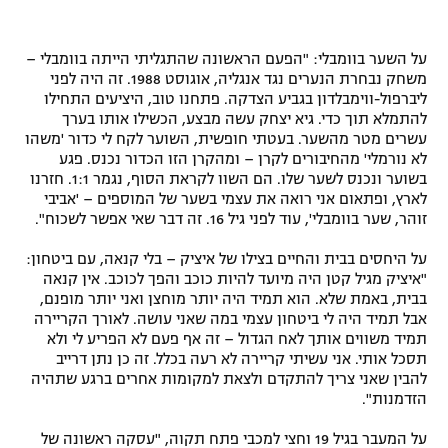
על השער בוומבלי: "הפעם הראשונה שהתגליתי הייתה בוומבלי –
משחק נבחרת הנערים נגד אנגליה, אוגוסט 1988. זה היה לפני
ליברפול-ווימבלדון בגביע הצדקה. פתחנו טוב, היציעים התחילו
להתמלא תוך כדי. גיא יצחק עשה מבצע, הכשילו אותו בערך
עשרים מטר מהשער. בעטתי חופשית, השוער לקח לי כדור 'משהו
לא נורמלי' מהחיבורים לקרן – ומהקרן הזו הכדור נכנס. פגע
בשוער ונכנס לשער שלו. הם השוו לקראת הסוף, נגמר 1:1. חזרנו
לארץ, ופתאום אני רואה את עצמי בשער של המוספים – 'אביבי
זוהר, שער בוומבלי', עוד לפני גיל 16. זה דבר שאי אפשר לשכוח".
על היחסים בבית והחיים בצילו של איציק – בלי קנאה, עם ביטחון:
"איציק מגיל קטן היה מיועד להיות כוכב והפך לכוכב. אין קנאה
בבית, באמת שלא. הוא תמיד היה יותר מוחצן ואני יותר מופנם,
אבל תמיד היה לי ביטחון עצמי במה שאני עושה. לאורך הקריירה
תמיד משווים אותך לאח הגדול – זה אף פעם לא הפריע לי ולא
תסכל אותי. אני עשיתי קריירה לא רעה בכלל. זה כן נתן דרייב
להבין שאני צריך להתקדם ולצאת למקומות אחרים ברגע שתהיה
הזדמנות".
על המעבר בגיל 19 וחצי למכבי פתח תקוה, "עסקה ראשונה של