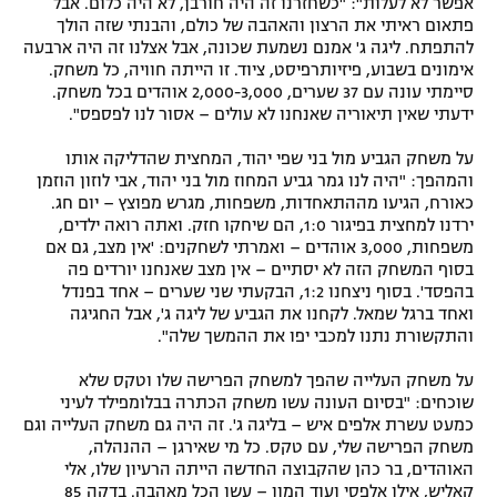
אפשר לא לעלות": "כשחזרנו זה היה חורבן, לא היה כלום. אבל
פתאום ראיתי את הרצון והאהבה של כולם, והבנתי שזה הולך
להתפתח. ליגה ג' אמנם נשמעת שכונה, אבל אצלנו זה היה ארבעה
אימונים בשבוע, פיזיותרפיסט, ציוד. זו הייתה חוויה, כל משחק.
סיימתי עונה עם 37 שערים, 2,000-3,000 אוהדים בכל משחק.
ידעתי שאין תיאוריה שאנחנו לא עולים – אסור לנו לפספס".
על משחק הגביע מול בני שפי יהוד, המחצית שהדליקה אותו
והמהפך: "היה לנו גמר גביע המחוז מול בני יהוד, אבי לוזון הוזמן
כאורח, הגיעו מההתאחדות, משפחות, מגרש מפוצץ – יום חג.
ירדנו למחצית בפיגור 1:0, הם שיחקו חזק. ואתה רואה ילדים,
משפחות, 3,000 אוהדים – ואמרתי לשחקנים: 'אין מצב, גם אם
בסוף המשחק הזה לא יסתיים – אין מצב שאנחנו יורדים פה
בהפסד'. בסוף ניצחנו 1:2, הבקעתי שני שערים – אחד בפנדל
ואחד ברגל שמאל. לקחנו את הגביע של ליגה ג', אבל החגיגה
והתקשורת נתנו למכבי יפו את ההמשך שלה".
על משחק העלייה שהפך למשחק הפרישה שלו וטקס שלא
שוכחים: "בסיום העונה עשו משחק הכתרה בבלומפילד לעיני
כמעט עשרת אלפים איש – בליגה ג'. זה היה גם משחק העלייה וגם
משחק הפרישה שלי, עם טקס. כל מי שאירגן – ההנהלה,
האוהדים, בר כהן שהקבוצה החדשה הייתה הרעיון שלו, אלי
קאליש, אילן אלפסי ועוד המון – עשו הכל מאהבה. בדקה 85