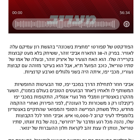
רשיון להקרנה פומבית לבית עסק
הצטרפות לחבילת הערוצים
לוח דרושים – ג'ובנט
הפודקסט של ספורט1 "מחצית בשכונה" בהגשת רון עמיקם עלה
תגיות
לאוויר. בפרק ה-38 התארח אביבי זוהר, ששיחק בלא מעט קבוצות
בקריירה שלו. הוא האח הצעיר של איציק זוהר, ובעלה של אמו של
סתיו טוריאל, כוכב הפועל ת"א, אבל הוא בעיקר מזוהה עם קבוצת
המגזין
נעוריו, מכבי יפו, איתה היה בשני גלגולים וארבע קדנציות.
אביבי חוזר לתחילת הדרך במכבי יפו, סוד הבעיטות החופשיות
המשותף לו ולאחיו ("אחד הבועטים הטובים בעולם בזמנו"), השער
מהקרן באצטדיון וומבלי מול נערי אנגליה, התקופות במכבי יפו
("קיבלנו רק 3 משכורות כל העונה"), לפני הפירוק ואחרי ההקמה
מחדש, כולל משחק הפרישה הסופי והמפואר שהתקיים באצטדיון
בלומפילד לעיני קרוב ל-10,000 איש. אביבי חוזר לכל הקבוצות
שלו, נהנה מכל רגע ומדבר על "היורש", בנה של בת זוגתו, סתיו
טוריאל, ונותן לו עצת זהב לקראת חלון ההעברות של ינואר.