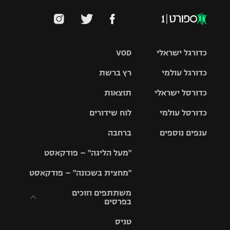
כדורגל ישראלי
VOD
כדורגל עולמי
רץ ברשת
ליגת העל
כדורסל ישראלי
תוצאות
ליגת
ליגה לאומית
האלופות
כדורסל עולמי
לוח שידורים
ליגת ווינר
סל
גביע הטוטו
ענפים נוספים
ברחבה
ליגה
NBA
אירופית
"מעל הליגה" – פודקאסט
ליגה לאומית
ליגיונרים
טניס
יורוליג
ליגה אנגלית
"מחצית בשכונה" – פודקאסט
כדורסל נשים
גביע המדינה
כדוריד
יורוקאפ
ליגה גרמנית
משתתפים וזוכים
בפרסים
מכבי תל
נבחרת
כדורעף
אביב
ישראל
ליגה
טניס
ספרדית
תקנון משתתפים