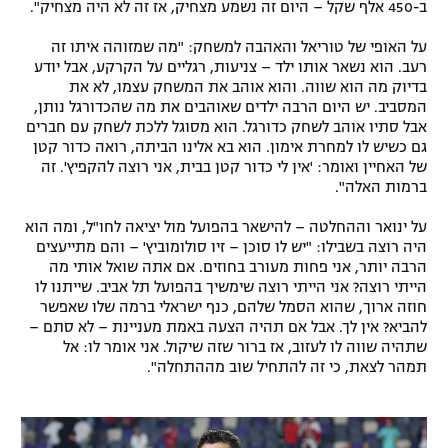
ב-450 אלף שקל – היום זה נשמע מצחיק, אז זה לא היה מצחיק".
על האופי של טוריאל והאהבה למשחק: "מה שמזוהה איתו זה
רעב. הוא נשאר אותו ילד – צניעות, רגליים על הקרקע, אבל יודע
בדיוק מה הוא שווה. והוא אוהב את המשחק עצמו, לא את
המסביב. יש היום הרבה ילדים שאוהבים את מה שהכדורגל נותן,
אבל סתיו אוהב לשחק כדורגל. הוא מסוגל ללכת לשחק עם חברים
גם כשיש לו למחרת אימון. הוא בא אלינו הביתה, רואה כדור קטן
של האחיין ואומר: 'אין לי כדור קטן בבית, אני רוצה להקפיץ'. זה
ברמות האלה".
על ינואר וההחלטה – להישאר בהפועל מול יציאה לחו"ל, ומה הוא
היה רוצה בשבילו: "יש לו סוכן – זיו סולומוביץ' – והם מתייעצים
הרבה יותר, אני פחות מעורב בחוזים. אם אתה שואל אותי מה
הייתי רוצה? אני הייתי רוצה שימשיך בהפועל תל אביב. שייתנו לו
חוזה ארוך, שהוא הסמל שלהם, כנף ישראלי ברמה שלו שאפשר
להביא? אין לך. אבל אם תהיה הצעה באמת מעניינת – לא סתם –
שתהיה שווה לו לעזוב, אז ברור שזה שיקול. אני אומר לו: אל
תמהר לצאת, כי זה להתחיל שוב מההתחלה".