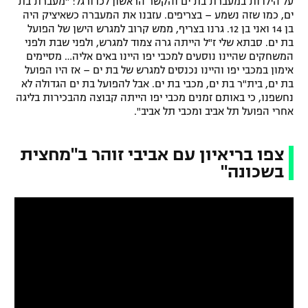
על הילדות במעברת בת ים והקשר הראשון לכדורגל: "מעברת בת
ים, כמו שזה נשמע – בצריפים. עזבנו את המעברה כשאיציק היה
בן 14 ואני בן 12. גרנו בצריף, ממש קרוב למגרש הישן של הפועל
בת ים. סבתא שלי ז"ל הייתה גרה צמוד למגרש, ולפני שבת ולפני
המשחקים שהיינו נוסעים למכבי יפו היינו באים אליה… מסיימים
אימון במכבי יפו והיינו נכנסים למגרש של בת ים – אז היו הפועל
בת ים, בית"ר בת ים, מכבי בת ים. אבל להפועל בת ים הגדולה לא
נחשפנו, כי באותם זמנים מכבי יפו הייתה קבוצה מהבכירות בליגה
אחרי הפועל תל אביב ומכבי תל אביב".
צפו בריאיון עם אביבי זוהר ב"מחצית
בשכונה"