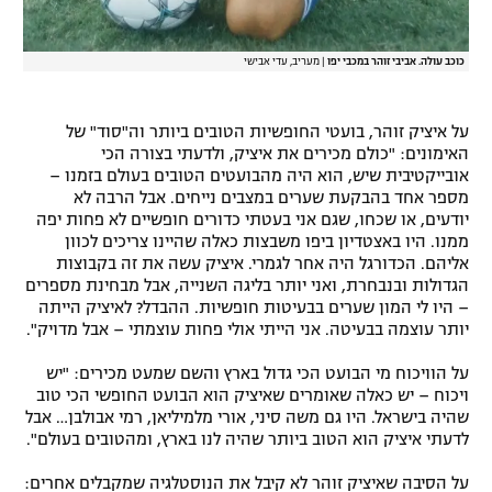
כוכב עולה. אביבי זוהר במכבי יפו
|
מעריב, עדי אבישי
על איציק זוהר, בועטי החופשיות הטובים ביותר וה"סוד" של
האימונים: "כולם מכירים את איציק, ולדעתי בצורה הכי
אובייקטיבית שיש, הוא היה מהבועטים הטובים בעולם בזמנו –
מספר אחד בהבקעת שערים במצבים נייחים. אבל הרבה לא
יודעים, או שכחו, שגם אני בעטתי כדורים חופשיים לא פחות יפה
ממנו. היו באצטדיון ביפו משבצות כאלה שהיינו צריכים לכוון
אליהם. הכדורגל היה אחר לגמרי. איציק עשה את זה בקבוצות
הגדולות ובנבחרת, ואני יותר בליגה השנייה, אבל מבחינת מספרים
– היו לי המון שערים בבעיטות חופשיות. ההבדל? לאיציק הייתה
יותר עוצמה בבעיטה. אני הייתי אולי פחות עוצמתי – אבל מדויק".
על הוויכוח מי הבועט הכי גדול בארץ והשם שמעט מכירים: "יש
ויכוח – יש כאלה שאומרים שאיציק הוא הבועט החופשי הכי טוב
שהיה בישראל. היו גם משה סיני, אורי מלמיליאן, רמי אבולבן… אבל
לדעתי איציק הוא הטוב ביותר שהיה לנו בארץ, ומהטובים בעולם".
על הסיבה שאיציק זוהר לא קיבל את הנוסטלגיה שמקבלים אחרים: