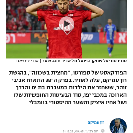
כדורסל נשים
נבחרת ישראל
יורוליג
ליגה ספרדית
טניס
VOD
מכבי תל אביב
מכבי חיפה
יורוקאפ
ליגה איטלקית
כדוריד
הפועל חולון
בית"ר ירושלים
רץ ברשת
ליגה צרפתית
כדורעף
הפועל ירושלים
מכבי תל אביב
ליגה הולנדית
שחייה
תוצאות
סתיו טוריאל שחקן הפועל תל אביב חוגג שער
|
אודי ציטיאט
דני אבדיה
הפועל תל אביב
ליגה טורקית
הפודקאסט של ספורט1, "מחצית בשכונה", בהגשת
ג'ודו
הפועל חיפה
רון עמיקם, עלה לאוויר. בפרק ה־38 התארח אביבי
לוח שידורים
ליגה סינית
זוהר, ששחזר את הילדות במעברת בת ים והדרך
אגרוף
הפועל באר שבע
הארוכה במכבי יפו, סוד הבעיטות החופשיות שלו
ליגה ברזילאית
ברחבה
ושל אחיו איציק והשער ההיסטורי בוומבלי
ספורט אולימפי
מכבי נתניה
ליגות נוספות
UFC
"מעל הליגה" – פודקאסט
בני יהודה
רון עמיקם
היאבקות WWE
יום רביעי, 09:45, 31.12.25