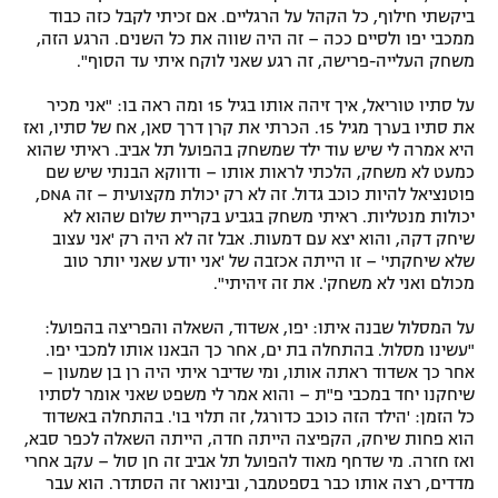
ביקשתי חילוף, כל הקהל על הרגליים. אם זכיתי לקבל כזה כבוד
ממכבי יפו ולסיים ככה – זה היה שווה את כל השנים. הרגע הזה,
משחק העלייה-פרישה, זה רגע שאני לוקח איתי עד הסוף".
על סתיו טוריאל, איך זיהה אותו בגיל 15 ומה ראה בו: "אני מכיר
את סתיו בערך מגיל 15. הכרתי את קרן דרך סאן, אח של סתיו, ואז
היא אמרה לי שיש עוד ילד שמשחק בהפועל תל אביב. ראיתי שהוא
כמעט לא משחק, הלכתי לראות אותו – ודווקא הבנתי שיש שם
פוטנציאל להיות כוכב גדול. זה לא רק יכולת מקצועית – זה DNA,
יכולות מנטליות. ראיתי משחק בגביע בקריית שלום שהוא לא
שיחק דקה, והוא יצא עם דמעות. אבל זה לא היה רק 'אני עצוב
שלא שיחקתי' – זו הייתה אכזבה של 'אני יודע שאני יותר טוב
מכולם ואני לא משחק'. את זה זיהיתי".
על המסלול שבנה איתו: יפו, אשדוד, השאלה והפריצה בהפועל:
"עשינו מסלול. בהתחלה בת ים, אחר כך הבאנו אותו למכבי יפו.
אחר כך אשדוד ראתה אותו, ומי שדיבר איתי היה רן בן שמעון –
שיחקנו יחד במכבי פ"ת – והוא אמר לי משפט שאני אומר לסתיו
כל הזמן: 'הילד הזה כוכב כדורגל, זה תלוי בו'. בהתחלה באשדוד
הוא פחות שיחק, הקפיצה הייתה חדה, הייתה השאלה לכפר סבא,
ואז חזרה. מי שדחף מאוד להפועל תל אביב זה חן סול – עקב אחרי
מדדים, רצה אותו כבר בספטמבר, ובינואר זה הסתדר. הוא עבר