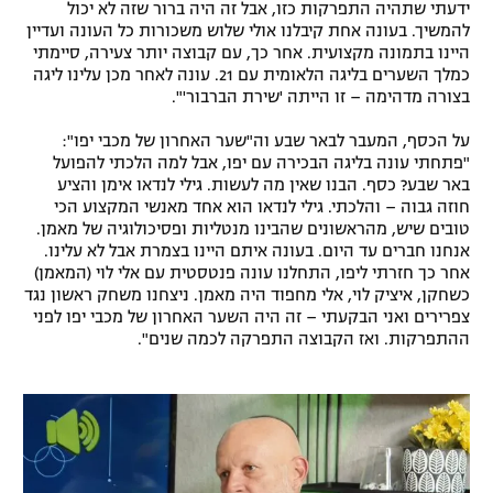
ידעתי שתהיה התפרקות כזו, אבל זה היה ברור שזה לא יכול
להמשיך. בעונה אחת קיבלנו אולי שלוש משכורות כל העונה ועדיין
היינו בתמונה מקצועית. אחר כך, עם קבוצה יותר צעירה, סיימתי
כמלך השערים בליגה הלאומית עם 21. עונה לאחר מכן עלינו ליגה
בצורה מדהימה – זו הייתה 'שירת הברבור'".
על הכסף, המעבר לבאר שבע וה"שער האחרון של מכבי יפו":
"פתחתי עונה בליגה הבכירה עם יפו, אבל למה הלכתי להפועל
באר שבע? כסף. הבנו שאין מה לעשות. גילי לנדאו אימן והציע
חוזה גבוה – והלכתי. גילי לנדאו הוא אחד מאנשי המקצוע הכי
טובים שיש, מהראשונים שהבינו מנטליות ופסיכולוגיה של מאמן.
אנחנו חברים עד היום. בעונה איתם היינו בצמרת אבל לא עלינו.
אחר כך חזרתי ליפו, התחלנו עונה פנטסטית עם אלי לוי (המאמן)
כשחקן, איציק לוי, אלי מחפוד היה מאמן. ניצחנו משחק ראשון נגד
צפרירים ואני הבקעתי – זה היה השער האחרון של מכבי יפו לפני
ההתפרקות. ואז הקבוצה התפרקה לכמה שנים".