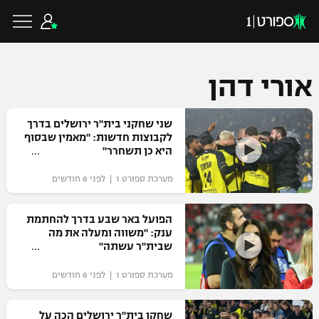
אורי דהן
כדורגל ישראלי
שני שחקני בית"ר ירושלים בדרך
לקבוצות חדשות: "מאמין שבסוף
היא כן תשחרר"
ליגת העל
כדורגל עולמי
מערכת ספורט 1 | לפני 6 חודשים
ליגה לאומית
ליגת האלופות
הפועל באר שבע בדרך להחתמת
כדורסל ישראלי
ענק: "משווה ומעלה את מה
גביע הטוטו
שבית"ר עשתה"
ליגה אירופית
ליגת ווינר סל
ליגיונרים
כדורסל עולמי
מערכת ספורט 1 | לפני 6 חודשים
ליגה אנגלית
ליגה לאומית
גביע המדינה
NBA
שחקן בית"ר ירושלים הכה על
ליגה גרמנית
ענפים נוספים