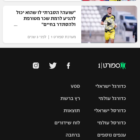
"שועה? הסברתי לו שהוא יכול
להגיע לרמת שכר מטורפת
ולהסתדר בחיים"
מערכת ספורט 1 | לפני 3 שנים
כדורגל ישראלי
VOD
כדורגל עולמי
רץ ברשת
ליגת העל
כדורסל ישראלי
תוצאות
ליגת
ליגה לאומית
האלופות
כדורסל עולמי
לוח שידורים
ליגת ווינר
סל
גביע הטוטו
ענפים נוספים
ברחבה
ליגה
NBA