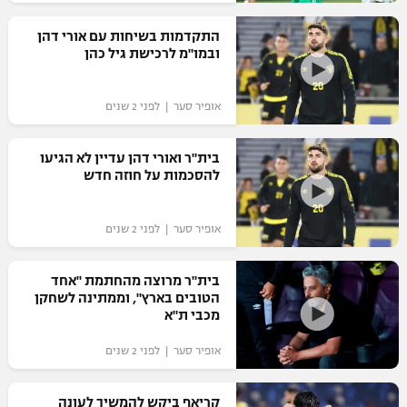
רשיון להקרנה פומבית לבית עסק
התקדמות בשיחות עם אורי דהן
ובמו"מ לרכישת גיל כהן
הצטרפות לחבילת הערוצים
אופיר סער | לפני 2 שנים
לוח דרושים – ג'ובנט
תגיות
בית"ר ואורי דהן עדיין לא הגיעו
להסכמות על חוזה חדש
המגזין
אופיר סער | לפני 2 שנים
בית"ר מרוצה מהחתמת "אחד
הטובים בארץ", וממתינה לשחקן
מכבי ת"א
אופיר סער | לפני 2 שנים
קריאף ביקש להמשיך לעונה