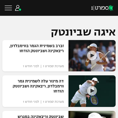
איגה שביונטק
כדורגל ישראלי
זברב בשמינית הגמר בווימבלדון,
ריבאקינה ושביונטק הודחו
ליגת העל
כדורגל עולמי
מערכת ספורט 1 | לפני חודש 1
ליגה לאומית
ליגת האלופות
דה מינור עלה לשמינית גמר
כדורסל ישראלי
ווימבלדון, ריבאקינה ושביונטק
גביע הטוטו
הודחו
ליגה אירופית
ליגת ווינר סל
ליגיונרים
כדורסל עולמי
מערכת ספורט 1 | לפני חודש 1
ליגה אנגלית
ליגה לאומית
גביע המדינה
NBA
שביונטק וריבאקינה במגרש
ליגה גרמנית
ענפים נוספים