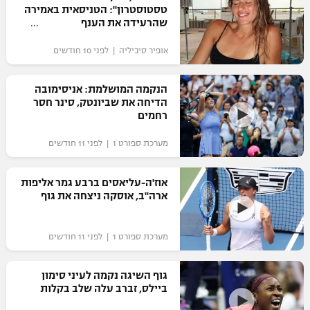
טסטוסטרון": הטניסאית באמירה
שהרעידה את הענף
אופיר סיביליה | לפני 10 חודשים
הנקמה המושלמת: אניסימובה
הדיחה את שביונטק, סינר חסר
רחמים
מערכת ספורט 1 | לפני 11 חודשים
אוז'ה-עליאסים ברבע גמר אליפות
ארה"ב, אוסקה ניצחה את גוף
מערכת ספורט 1 | לפני 11 חודשים
גוף השיגה נקמה לעיני סימון
ביילס, זברב עלה שלב בקלות