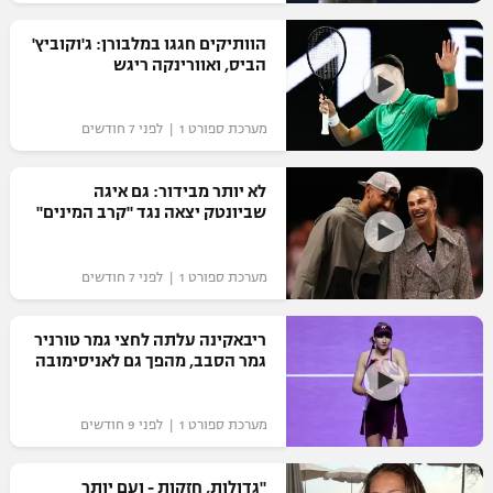
רשיון להקרנה פומבית לבית עסק
הוותיקים חגגו במלבורן: ג'וקוביץ'
הביס, ואוורינקה ריגש
הצטרפות לחבילת הערוצים
מערכת ספורט 1 | לפני 7 חודשים
לוח דרושים – ג'ובנט
תגיות
לא יותר מבידור: גם איגה
שביונטק יצאה נגד "קרב המינים"
המגזין
מערכת ספורט 1 | לפני 7 חודשים
ריבאקינה עלתה לחצי גמר טורניר
גמר הסבב, מהפך גם לאניסימובה
מערכת ספורט 1 | לפני 9 חודשים
"גדולות, חזקות - ועם יותר