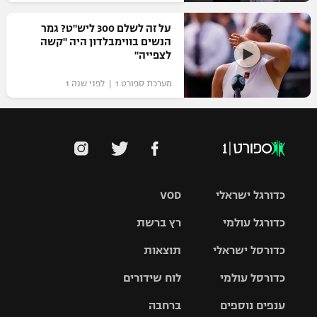
על זה לשלם 300 ליש"ט? גמר
הנשים בווימבלדון היה "קשה
לצפייה"
מערכת ספורט 1 | לפני שנה 1
כדורגל ישראלי
VOD
כדורגל עולמי
רץ ברשת
ליגת העל
כדורסל ישראלי
תוצאות
ליגת
ליגה לאומית
האלופות
כדורסל עולמי
לוח שידורים
ליגת ווינר
סל
גביע הטוטו
ענפים נוספים
ברחבה
ליגה
NBA