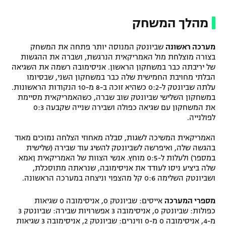
מהלך המשחק
מערכה ראשונה
שביונטק המנוסה יותר פתחה את המשחק
בצורה מוצלחת מול האמריקאית הנרגשת, ושברה את ההגשות
של יריבתה כבר במשחקון הראשון. אניסימובה רשמה את השגיאה
הבלתי מחויבת החמישית שלה כבר במשחקון השני, שבסיומו
עלתה שביונטק ל-0:2 כשהיא זוכה ב-8 מ-10 הנקודות הראשונות.
במשחקון השלישי שביונטק שוב שברה, כשהאמריקאית מסיימת
את המשחקון עם שגיאה כפולה ושבירה שנייה שקבעה 0:3
לפולנייה.
האמריקאית המשיכה לשגות, סבלה מאחוזי הצלחה נמוכים מאוד
בהגשה שלה, ואיפרשה לשביונטק להשיג עוד שבירה (שלישית
במספר) ולעלות ל-0:5 מוחץ. אנשי הצוות של האמריקאית ןאמא
שלה ביציע ניסו לעודד את אניסימובה, שנראתה מתוסכלת,
ושביונטק השלימה 0:6 קל מהצפוי וניצחה במערכה הראשונה.
מספרי המערכה
אייסים: שביונטק 0, אניסימובה 0 שגיאות
כפולות: שביונטק 0, אניסימובה 3 אפשרויות שבירה: שביונטק 3
מ-4, אניסימובה 0 מ-0 ווינרים: שביונטק 2, אניסימובה 3 שגיאות