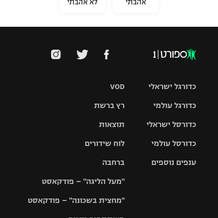
אהבתי
לא אהבתי
כדורגל ישראלי
VOD
כדורגל עולמי
רץ ברשת
ליגת העל
כדורסל ישראלי
תוצאות
ליגת
ליגה לאומית
האלופות
כדורסל עולמי
לוח שידורים
ליגת ווינר
סל
גביע הטוטו
ענפים נוספים
ברחבה
ליגה
NBA
אירופית
"מעל הליגה" – פודקאסט
ליגה לאומית
ליגיונרים
טניס
יורוליג
ליגה אנגלית
"מחצית בשכונה" – פודקאסט
כדורסל נשים
גביע המדינה
כדוריד
יורוקאפ