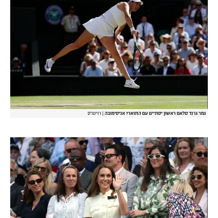
גמר גרנד סלאם ראשון יסתיים עם התואר? אניסימובה
|
רויטרס