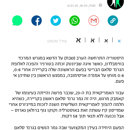
שבת, 18:03, 12.07.25
"מחצית בשכונה" – פודקאסט
אופניים
ספורט מוטורי
משתתפים וזוכים בפרסים
א
א
כדורמים
א
א
(גודל טקסט)
תקנון משתתפים וזוכים בפרסים
טניס
פוטבול אמריקאי NFL
היסטוריה התרחשה הערב (שבת) על הדשא במגרש המרכזי
תקנון עבור פעילות אלקטרה
בווימבלדון, כאשר איגה שביונטק זכתה בטורניר והפכה לאלופת
גיימינג E-Sports
בייסבול MLB
הגרנד סלאם הבריטי בפעם הראשונה שלה בקריירה אחרי 0:6,
תקנון עבור פעילות ספורט 1 – "מרלן"
0:6 מוחץ על אמנדה אניסימובה, במפגש הראשון בין שתיהן אי
פעם.
ספורט אתגרי ואקסטרים
תנאי שימוש
עבור האמריקאית בת ה-23, שכבר פרשה והייתה בעיצומו של
אומנויות לחימה
קאמבק מרגש, היה זה גמר גרנד סלאם ראשון בקריירה, כשהיא
חלמה להפוך לאמריקאית השלישית השנה לזכות במייג'ורס אחרי
מדיניות פרטיות
גיימינג E-Sports
שמדיסון קיז עשתה זאת באוסטרליה וקוקו גוף ברולאן גארוס –
אבל נכנעה ללא תנאי תוך 58 דקות.
תקנון פעילות ספורט 1
הפעם היחידה בעידן המקצועני שבה גמר הנשים בגרנד סלאם