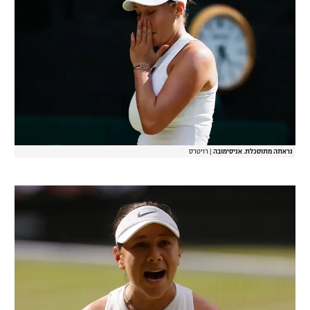
נראתה מתוסכלת. אניסימובה
|
רויטרס