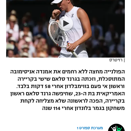
כדורסל נשים
נבחרת ישראל
יורוליג
ליגה ספרדית
טניס
VOD
מכבי תל אביב
מכבי חיפה
יורוקאפ
ליגה איטלקית
כדוריד
הפועל חולון
בית"ר ירושלים
רץ ברשת
ליגה צרפתית
כדורעף
הפועל ירושלים
מכבי תל אביב
ליגה הולנדית
שחייה
תוצאות
|
רויטרס
דני אבדיה
הפועל תל אביב
ליגה טורקית
הפולנייה מחצה ללא רחמים את אמנדה אניסימובה
ג'ודו
הפועל חיפה
המתוסכלת, וזכתה בגרנד סלאם שישי בקריירה
לוח שידורים
ליגה סינית
וראשון אי פעם בווימבלדון אחרי 58 דקות בלבד.
אגרוף
הפועל באר שבע
האמריקאית בת ה-23, שחיפשה גרנד סלאם ראשון
ליגה ברזילאית
ברחבה
בקריירה, הפכה לראשונה שלא מצליחה לקחת
ספורט אולימפי
מכבי נתניה
משחקון בגמר בלונדון אחרי 114 שנה
ליגות נוספות
UFC
"מעל הליגה" – פודקאסט
בני יהודה
מערכת ספורט 1
היאבקות WWE