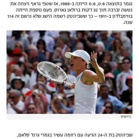
נגמר בתוצאה 0:6, 0:6 הייתה ב-1988, אז שטפי גראף ניצחה את
רשיון להקרנה פומבית לבית עסק
נטשה זברבה תוך 32 דקות ברולאן גארוס. פעם נוספת הייתה
בווימבלדון ב-1911 – כך ששביונטק רשמה הישג שלא נרשם זה 114
שנה.
הצטרפות לחבילת הערוצים
לוח דרושים – ג'ובנט
תגיות
המגזין
|
רויטרס
שביונטק בת ה-24 הגיעה עם רזומה עשיר בגמרי גרנד סלאם,