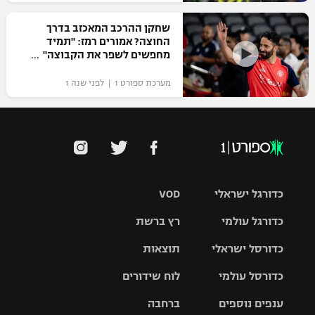
שחקן ההרכב המאכזב בדרך
החוצה? אמורים רמז: "תמיד
מחפשים לשפר את הקבוצה"
מערכת ספורט 1 | לפני שנה 1
כדורגל ישראלי
VOD
כדורגל עולמי
רץ ברשת
ליגת העל
כדורסל ישראלי
תוצאות
ליגת
ליגה לאומית
האלופות
כדורסל עולמי
לוח שידורים
ליגת ווינר
סל
גביע הטוטו
ענפים נוספים
ברחבה
ליגה
NBA