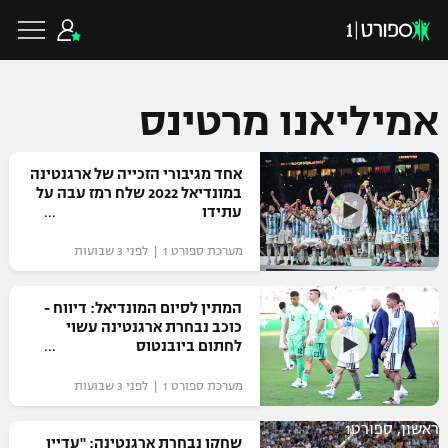
אמיליאנו מרטינס
כדורגל ישראלי
אחד מגיבורי הזכייה של ארגנטינה
במונדיאל 2022 שלח רמז עבה על
עתידו
ליגת העל
כדורגל עולמי
מערכת ספורט 1 | לפני 3 שבועות
ליגה לאומית
ליגת האלופות
המתין לסיום המונדיאל: דיווח -
כדורסל ישראלי
כוכב נבחרת ארגנטינה עשוי
גביע הטוטו
לחתום ביובנטוס
ליגה אירופית
ליגת ווינר סל
ליגיונרים
כדורסל עולמי
מערכת ספורט 1 | לפני 3 שבועות
ליגה אנגלית
ליגה לאומית
גביע המדינה
ראשון, ספורט1
NBA
שחקן נבחרת ארגנטינה: "עדיין
ליגה גרמנית
ענפים נוספים