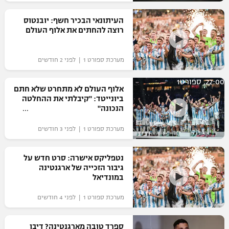
רשיון להקרנה פומבית לבית עסק
העיתונאי הבכיר חשף: יובנטוס
רוצה להחתים את אלוף העולם
הצטרפות לחבילת הערוצים
מערכת ספורט 1 | לפני 2 חודשים
לוח דרושים – ג'ובנט
22:00, ספורט1
תגיות
אלוף העולם לא מתחרט שלא חתם
ביונייטד: "קיבלתי את ההחלטה
הנכונה"
המגזין
מערכת ספורט 1 | לפני 3 חודשים
נטפליקס אישרה: סרט חדש על
גיבור הזכייה של ארגנטינה
במונדיאל
מערכת ספורט 1 | לפני 4 חודשים
ספרד טובה מארגנטינה? דיבו