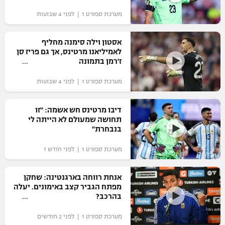
"מחצית בשכונה" – פודקאסט
מערכת ספורט 1 | לפני 4 שבועות
אופניים
אסטון וילה סימנה מחליף
ספורט מוטורי
משתתפים וזוכים בפרסים
לאמיליאנו מרטינס, אך גם פריז סן
ז'רמן בתמונה
כדורמים
תקנון משתתפים וזוכים בפרסים
טניס
מערכת ספורט 1 | לפני 4 שבועות
פוטבול אמריקאי NFL
תקנון עבור פעילות אלקטרה
דיבו מרטינס חש אשמה: "זו
גיימינג E-Sports
בייסבול MLB
תחושה שמעולם לא הייתה לי
תקנון עבור פעילות ספורט 1 – "מרלן"
בנבחרת"
ספורט אתגרי ואקסטרים
תנאי שימוש
מערכת ספורט 1 | לפני חודש 1
אומנויות לחימה
אנחת רווחה בארגנטינה: שחקן
מדיניות פרטיות
מפתח הגביר קצב באימונים. יעלה
גיימינג E-Sports
בהרכב?
תקנון פעילות ספורט 1
מערכת ספורט 1 | לפני 2 חודשים