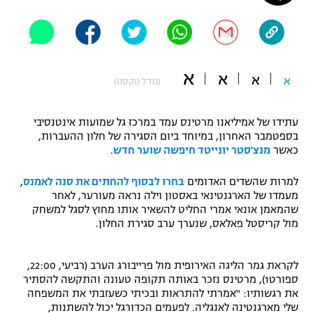
"מחצית בשכונה" – פודקאסט
אופניים
ספורט מוטורי
משתתפים וזוכים בפרסים
א
א
א
א
(גודל טקסט)
כדורמים
תקנון משתתפים וזוכים בפרסים
טניס
עתידו של אמיליאנו מרטינס עמד במרכז גל שמועות אינטנסיבי
פוטבול אמריקאי NFL
בספטמבר האחרון, במיוחד ביום הסגירה של חלון ההעברות,
תקנון עבור פעילות אלקטרה
כאשר
מנצ'סטר יונייטד חיפשה שוער חדש
.
גיימינג E-Sports
בייסבול MLB
תקנון עבור פעילות ספורט 1 – "מרלן"
למרות שהשדים האדומים
בחרו לבסוף להחתים את סנה לאמנס
,
מעמדו של הארגנטינאי באסטון וילה נראה מעורער, לאחר
ספורט אתגרי ואקסטרים
תנאי שימוש
שהמאמן אונאי אמרי החליט להשאיר אותו מחוץ לסגל למשחק
מול קריסטל פאלאס, שנערך ערב סגירת החלון.
אומנויות לחימה
מדיניות פרטיות
גיימינג E-Sports
לקראת גמר הליגה האירופית מול פרייבורג הערב (רביעי, 22:00,
ספורט1), מרטינס נזכר באותה תקופה טעונה והתקשה להסתיר
את רגשותיו: "אמרתי להתראות ובכיתי כשעזבתי את המשפחה
תקנון פעילות ספורט 1
שלי מארגנטינה לאנגליה. לפעמים הכדורגל יכול להשתנות,