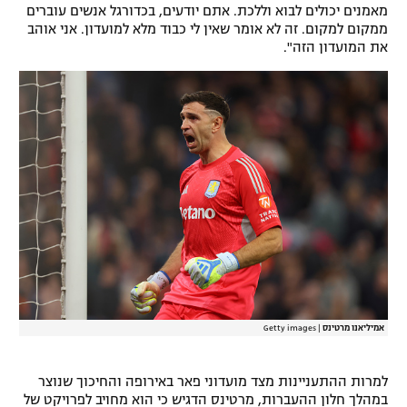
מאמנים יכולים לבוא וללכת. אתם יודעים, בכדורגל אנשים עוברים
רשיון להקרנה פומבית לבית עסק
ממקום למקום. זה לא אומר שאין לי כבוד מלא למועדון. אני אוהב
את המועדון הזה".
הצטרפות לחבילת הערוצים
לוח דרושים – ג'ובנט
תגיות
המגזין
אמיליאנו מרטינס
|
Getty images
למרות ההתעניינות מצד מועדוני פאר באירופה והחיכוך שנוצר
במהלך חלון ההעברות, מרטינס הדגיש כי הוא מחויב לפרויקט של