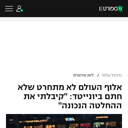
כדורגל ישראלי
ליגת העל
כדורגל עולמי
/
כדורגל עולמי
ליגה אירופית
ליגה לאומית
אלוף העולם לא מתחרט שלא
ליגת האלופות
כדורסל ישראלי
גביע הטוטו
חתם ביונייטד: "קיבלתי את
ליגה אירופית
ההחלטה הנכונה"
ליגת ווינר סל
ליגיונרים
כדורסל עולמי
ליגה אנגלית
ליגה לאומית
גביע המדינה
NBA
ליגה גרמנית
ענפים נוספים