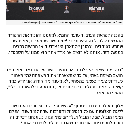
אמיליאנו מרטינס לצד אונאי אמרי במסע"ת לקראת גמר הליגה האירופית
|
Getty images
בהכנה לקראת הערב, השוער החמיא למאמנו והזכיר את הרקורד
המרשים שלו בליגה האירופית: "אני חושב שמגיע לנו, אני חושב
שמגיע לאוהדים, וכמובן שלמאמן היו ארבעה או חמישה גמרים
במפעל הזה. אנחנו לא רוצים אף אחד אחר חוץ ממנו על הספסל".
"בכל פעם שאני מגיע לגמר, אני תמיד חושב על התוצאה. אני תמיד
חושב מאיפה באתי, על כך שהשארתי את המשפחה שלי מאחור
כשהייתי צעיר. כשאני במשחק, לא משנה מה קורה, אני יודע כמה
קשים הזמנים באנגליה. כשהייתי צעיר, התגעגעתי למשפחה שלי",
הוסיף מרטינס.
אלוף העולם סיכם בביטחון: "עכשיו אני בגמר אירופי והגענו שוב
לליגת האלופות עם כל הנסיבות והקרבות שהיו לנו השנה. יש לנו
מאמן מוביל, קפטן מוביל ושלד קבוצתי הגון. כשאנחנו דבקים זה
בזה ונלחמים יחד, אני חושב שאנחנו יכולים לנצח כל אחד".