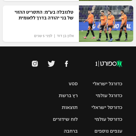
טלנובלה בע"מ: התסריט ההזוי
של בני יהודה בדרך ללאומית
אלון בן דוד | לפני 5 שנים
כדורגל ישראלי
VOD
כדורגל עולמי
רץ ברשת
ליגת העל
כדורסל ישראלי
תוצאות
ליגת
ליגה לאומית
האלופות
כדורסל עולמי
לוח שידורים
ליגת ווינר
סל
גביע הטוטו
ענפים נוספים
ברחבה
ליגה
NBA