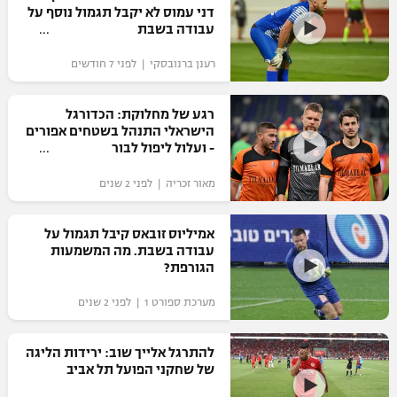
דני עמוס לא יקבל תגמול נוסף על
כדורסל נשים
נבחרת ישראל
עבודה בשבת
יורוליג
ליגה ספרדית
טניס
VOD
מכבי תל אביב
מכבי חיפה
רענן ברנובסקי | לפני 7 חודשים
יורוקאפ
ליגה איטלקית
כדוריד
הפועל חולון
בית"ר ירושלים
רגע של מחלוקת: הכדורגל
רץ ברשת
ליגה צרפתית
הישראלי התנהל בשטחים אפורים
כדורעף
הפועל ירושלים
- ועלול ליפול לבור
מכבי תל אביב
ליגה הולנדית
שחייה
תוצאות
מאור זכריה | לפני 2 שנים
דני אבדיה
הפועל תל אביב
ליגה טורקית
ג'ודו
אמיליוס זובאס קיבל תגמול על
הפועל חיפה
לוח שידורים
עבודה בשבת. מה המשמעות
ליגה סינית
אגרוף
הגורפת?
הפועל באר שבע
ליגה ברזילאית
ברחבה
מערכת ספורט 1 | לפני 2 שנים
ספורט אולימפי
מכבי נתניה
ליגות נוספות
UFC
להתרגל אלייך שוב: ירידות הליגה
"מעל הליגה" – פודקאסט
בני יהודה
של שחקני הפועל תל אביב
היאבקות WWE