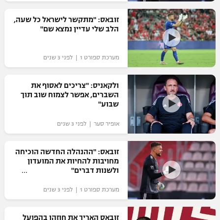
רשיון להקרנה פומבית לבית עסק
זובאס: "מתקשר לישראל כל שעה,
הלב שלי עדיין נמצא שם"
הצטרפות לחבילת הערוצים
מערכת ספורט 1 | לפני 3 שנים
לוח דרושים – ג'ובנט
תגיות
ולקאניס: "צריכים לאסוף את
השברים, אפשר לצמוח שוב תוך
שבוע"
המגזין
אופיר סער | לפני 3 שנים
זובאס: "ההנהלה החדשה הוכיחה
מחויבות להחיות את המועדון
ולשנות דברים"
מערכת ספורט 1 | לפני 3 שנים
זובאס האריך את חוזהו בהפועל