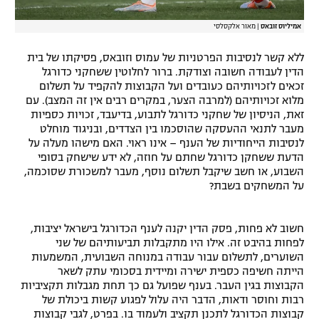
אמיליוס זובאס
|
מאור אלקסלסי
ללא קשר לנסיבות הפרטניות של עמוס וזובאס, פסיקתו של בית
הדין לעבודה חשובה וצודקת. ברור לחלוטין ששחקני כדורגל
זכאים לזכויותיהם כעובדים ועל הקבוצות להקפיד על תשלום
מלוא זכויותיהם (למרבה הצער, במקרים רבים אין זה המצב). עם
זאת, הניסיון של שחקני כדורגל לתבוע, בדיעבד, זכויות כספיות
מעבר לתנאי ההעסקה שהוסכמו בין הצדדים, ובניגוד מוחלט
לנסיבות הייחודיות של הענף – אינו ראוי. האם מישהו מעלה על
הדעת ששחקן כדורגל שחתם על חוזה, לא ידע שישחק בסופי
השבוע, או חשב שיקבל תשלום נוסף, מעבר למשכורת שסוכמה,
על המשחקים בשבת?
חשוב לא פחות, פסק הדין יקנה לענף הכדורגל בישראל יציבות,
לפחות בהיבט זה. אילו היו מתקבלות תביעותיהם של שני
השוערים, לתשלום עבור עבודה במנוחה השבועית, המשמעות
הייתה חשיפה כספית ישירה ומיידית בסכומי עתק לשאר
הקבוצות בגין העבר. בענף שפועל גם כך תחת מגבלות תקציביות
רבות וחוסר ודאות, הדבר היה עלול לפגוע קשות ביכולת של
קבוצות הכדורגל לתכנן תקציב ולעמוד בו. בפרט, לגבי קבוצות