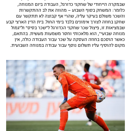
שבמקרה הייחודי של שחקני כדורגל, העבודה ביום המנוחה,
רשיון להקרנה פומבית לבית עסק
כלומר: המשחק בסוף השבוע – מהווה את לב ההתקשרות
והשכר משולם בעיקר עליה, שהרי אף קבוצה לא תתקשר עם
הצטרפות לחבילת הערוצים
שחקן בחוזה לצורך אימונים בלבד בימי החול. בית הדין הארצי קבע
שבמציאות זו, פיצול שכר שחקני הכדורגל ל"שכר בסיס" ול"גמול
מנוחה שבועי", הוא מלאכותי וחסר משמעות מעשית. בהתאם,
לוח דרושים – ג'ובנט
כאשר הוסכם בחוזה העסקה על שכר עבור העבודה כולה, אין
מקום להוסיף עליו תשלום נוסף עבור עבודה במנוחה השבועית.
תגיות
המגזין