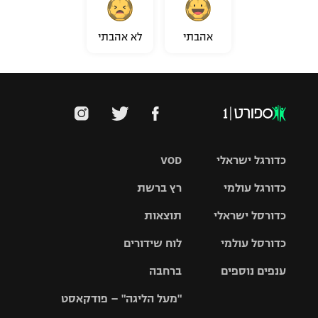
אהבתי
לא אהבתי
כדורגל ישראלי
VOD
כדורגל עולמי
רץ ברשת
ליגת העל
כדורסל ישראלי
תוצאות
ליגת
ליגה לאומית
האלופות
כדורסל עולמי
לוח שידורים
ליגת ווינר
סל
גביע הטוטו
ענפים נוספים
ברחבה
ליגה
NBA
אירופית
"מעל הליגה" – פודקאסט
ליגה לאומית
ליגיונרים
טניס
יורוליג