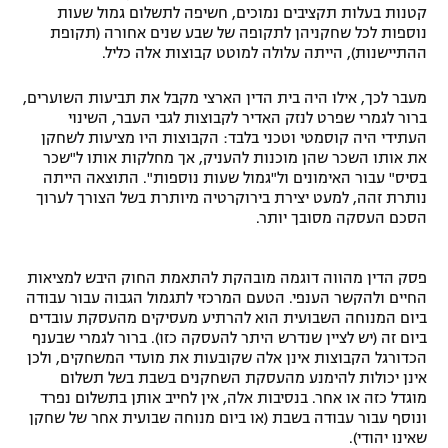
קטנות בעלות תקציבים נמוכים, חשיפה לתשלום גמול שעות
נוספות לכל שחקניהן לתקופה של שבע שנים אחורה (תקופת
ההתיישנות), הייתה עלולה למוטט קבוצות אלה כליל.
מעבר לכך, אילו היה בית הדין הארצי מקבל את תביעות השוערים,
ברור לגמרי שפרט לנזק האדיר לקבוצות לגבי העבר, השינוי
העתידי היה קוסמטי וטכני בלבד: הקבוצות היו מציעות לשחקן
את אותו השכר שהן מוכנות להעניק, אך מחלקות אותו ל"שכר
בסיס" עבור האימונים ול"גמול שעות נוספות". התוצאה הייתה
נותרת זהה, למעט יצירת בירוקרטיה מיותרת בשל הצורך לערוך
הסכם העסקה מסובך יותר.
פסק הדין מהווה דוגמה מובהקת להתאמת החוק היבש למציאות
החיים ולהקשר הענפי. הטעם המרכזי לתגמול הגבוה עבור עבודה
ביום המנוחה השבועית הוא להרתיע מעסיקים מהעסקת עובדים
ביום זה (יש לציין שנדרש היתר להעסקה כזו). ברור לגמרי שבענף
הכדורגל הקבוצות אינן אלה שקובעות את מועדי המשחקים, ולכן
אינן יכולות להימנע מהעסקת השחקנים בשבת בשל תשלום
מוגדל כזה או אחר. בנסיבות אלה, אין לחייב אותן בתשלום נפרד
ונוסף עבור עבודה בשבת (או ביום מנוחה שבועית אחר של שחקן
שאינו יהודי).