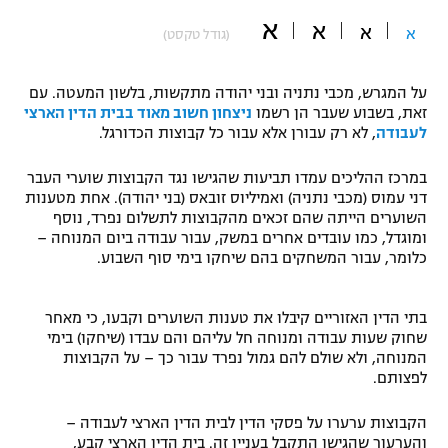
א
"מחצית בשכונה" – פודקאסט
א
א
א
(גודל טקסט)
אופניים
ספורט מוטורי
משתתפים וזוכים בפרסים
על המגרש, מכבי נתניה ובני יהודה מתקשות, בלשון המעטה. עם
זאת, בשבוע שעבר הן רשמו
ניצחון חשוב מאוד בבית הדין הארצי
לעבודה
, לא רק עבורן אלא עבור כל קבוצות הכדורגל.
כדורמים
תקנון משתתפים וזוכים בפרסים
טניס
במרכז ההליכים עמדו תביעות שהגישו נגד הקבוצות שוערי העבר
פוטבול אמריקאי NFL
דני עמוס (מכבי נתניה) ואמיליוס זובאס (בני יהודה). אחת מטענות
תקנון עבור פעילות אלקטרה
השוערים הייתה שהם זכאים מהקבוצות לתשלום נפרד, נוסף
גיימינג E-Sports
בייסבול MLB
ומוגדל, כמו עובדים אחרים במשק, עבור עבודה ביום המנוחה –
תקנון עבור פעילות ספורט 1 – "מרלן"
כלומר, עבור המשחקים בהם שיחקו בימי סוף השבוע.
ספורט אתגרי ואקסטרים
תנאי שימוש
בתי הדין האזוריים קיבלו את טענות השוערים וקבעו, כי מאחר
אומנויות לחימה
שחוק שעות עבודה ומנוחה חל עליהם והם עבדו (שיחקו) בימי
המנוחה, ולא שולם להם גמול נפרד עבור כך – על הקבוצות
מדיניות פרטיות
גיימינג E-Sports
לפצותם.
הקבוצות ערערו על פסקי הדין לבית הדין הארצי לעבודה –
תקנון פעילות ספורט 1
והערעור שהגישו התקבל בעניין זה. בית הדין הארצי קבע,