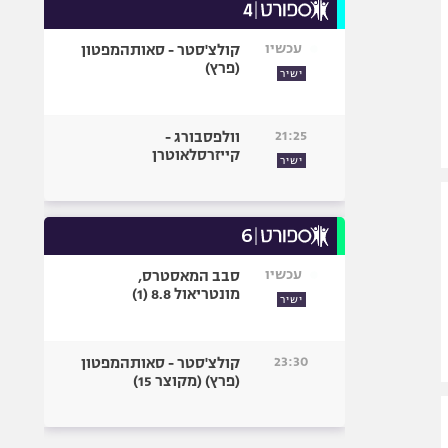
עכשיו
קולצ'סטר - סאותהמפטון
(פרץ)
ישיר
21:25
וולפסבורג -
קייזרסלאוטרן
ישיר
עכשיו
סבב המאסטרס,
מונטריאול 8.8 (1)
ישיר
23:30
קולצ'סטר - סאותהמפטון
(פרץ) (מקוצר 15)