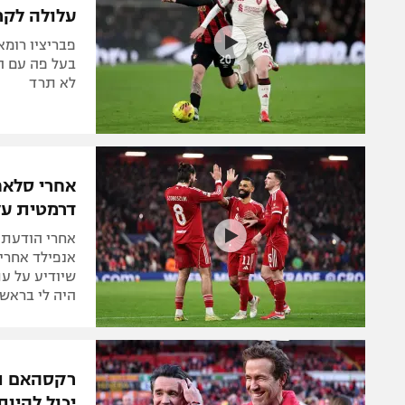
עלולה לקר
פבריציו רומא
בעל פה עם ה
לא תרד
אחרי סלאח
דרמטית על
אחרי הודעת ה
אנפילד אחרי
שיודיע על ע
היה לי בראש 
רקסהאם תפ
יכול להיות