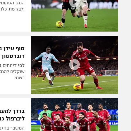
המגן הסקוטי 
ולבקשת סלוט,
סוף עידן ב
רוברטסון
לפי דיווחים 
שוקלים להחזי
רשמי
בדרך למעב
ליברפול כב
המשבר בהגנת