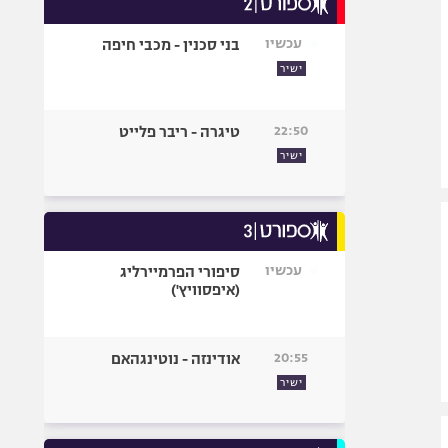
אופניים
עכשיו
בני סכנין - מכבי חיפה
ספורט מוטורי
ישיר
כדורמים
פוטבול אמריקאי NFL
22:50
טיגרה - ריבר פלייט
בייסבול MLB
ישיר
ספורט אתגרי
ואקסטרים
אומנויות לחימה
גיימינג E-Sports
עכשיו
סיפורי הפרמיירליג
(איפסוויץ')
20:55
אודינזה - נוטינגהאם
ישיר