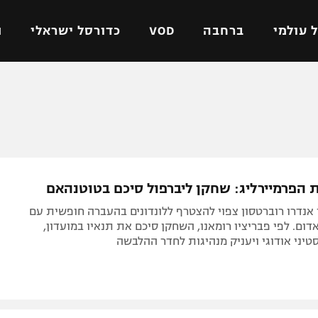
 עולמי
ברחבה
VOD
כדורסל ישראלי
ת
ל ישראלי
כדורגל עולמי
כדורסל ישראלי
על
ליגת האלופות
ליגת ווינר סל
אומית
ליגה אירופית
ליגה לאומית
וטו
ליגה אנגלית
כדורסל נשים
ת הפרמיירליג: שחקן ליברפול סיכם בטוטנהאם
ים
ליגה גרמנית
מכבי תל אביב
אנדרו רוברטסון צפוי להצטרף ללונדונים בהעברה חופשית עם
מדינה
ליגה ספרדית
הפועל חולון
אדום. לפי פבריציו רומאנו, השחקן סיכם את תנאיו במועדון,
יני אודוגי ויעניק מנהיגות לחדר ההלבשה
ישראל
ליגה איטלקית
הפועל ירושלים
יפה
ליגה צרפתית
דני אבדיה
רושלים
ליגה הולנדית
ל אביב
ליגה טורקית