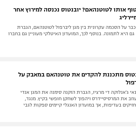
תל אביב
ליגה סינית
וף אותו לטוטנהאם? יובנטוס נכנסה למירוץ אחר
חיפה
ליגה ברזילאית
ירליג
באר שבע
ליגות נוספות
בר על הסכמה עקרונית בין מגן ליברפול לטוטנהאם, הגברת
תניה
גם היא לתמונה. בנוסף לכך, המועדון האיטלקי מעוניין גם בחברו
דה
בנטוס מתכננת להקדים את טוטנהאם במאבק על
פול
אי ג'אנלוקה די מרציו, הגברת הזקנה סימנה את המגן אנדי
וזב את המרסיסיידרס ויהפוך לשחקן חופשי בקיץ. מנגד,
זיקים בעדיפות, אך במועדון האנגלי קיימים ספקות לגבי