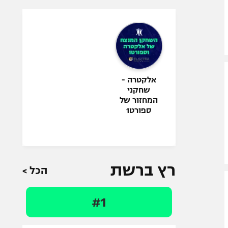
אלקטרה -
שחקני
המחזור של
ספורט1
רץ ברשת
הכל >
#1