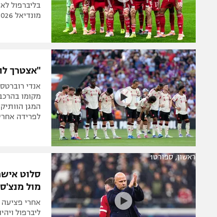
בליברפול לא 
מונדיאל 2026
"אצטרך להח
אנדי רוברטס
מקומו בהרכב 
המגן הוותיק
לפרידה אחרי
ראשון, ספורט1
סלוט אישר
מול מנצ'סט
אחרי פציעה ש
ליברפול ויהי