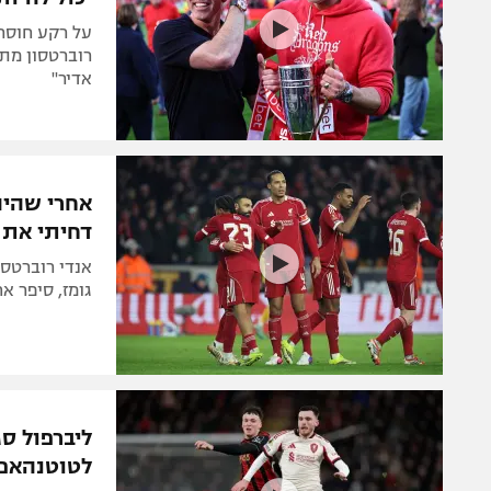
על רקע חוסר 
רוברטסון מתא
אדיר"
אחרי שהיה 
דחיתי את 
אנדי רוברטסו
גומז, סיפר א
ליברפול סג
לטוטנהאם