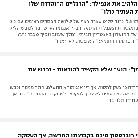
הלהיב את אנפילד: "הרגליים הרוקדות שלו
 העתיד כולו"
אחרי שקבוצתו של ארנה סלוט עצרה רצף של שלושה הפסדים רצופים עם 0:2
בתקשורת האנגלית התמקדו בריו אנגומוהא, שהפך לכובש הליגה
של המועדון באצטדיון הביתי: "מלך שעוזב ונסיך שכבר נועץ
. רוברטסון החמיא: "הוא פשוט לא ייאמן"
מן": הנער שלא הקשיב להוראות - וכבש את
הודה כי צעק למסור, אך ריו אנגומוהא התעלם, חתך פנימה וכבש
"מראה שלפעמים לא צריך להקשיב לשחקנים המנוסים". גם ואן
תידו תלוי בו"
די רוברטסון סיכם בקבוצתו החדשה, אך העסקה