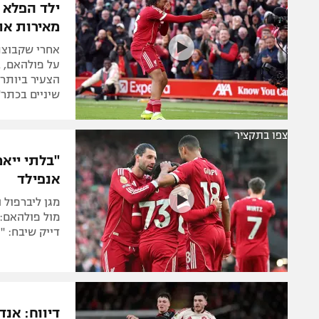
ילד הפלא 
מאירות את
על פולהאם, 
הצעיר ביותר 
שיניים בכתר"
צפו בתקציר
"בלתי ייא
אנפילד
מגן ליברפול 
מול פולהאם: 
דייק שיבח: "ע
דיווח: אנ