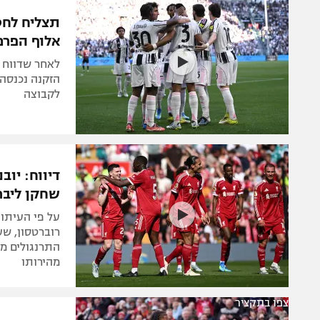
הפועל 
תקנון משתתפים וזוכים בפרסים
תצליח לחט
הפועל 
אלוף הפרמי
תקנון עבור פעילות אלקטרה
הפועל 
תקנון עבור פעילות ספורט 1 – "מרלן"
לאחר שדווח כ
מכבי נ
הזקנה נכנסה 
טניס
לקבוצה
בני יהו
גיימינג E-Sports
תנאי שימוש
דיווח: יו
מדיניות פרטיות
שחקן ליבר
תקנון פעילות ספורט 1
על פי העיתונ
רשיון להקרנה פומבית לבית עסק
רוברטסון, שע
התרנגולים מח
הצטרפות לחבילת הערוצים
מהירותו
לוח דרושים – ג'ובנט
תגיות
צפו בתקציר
המגזין