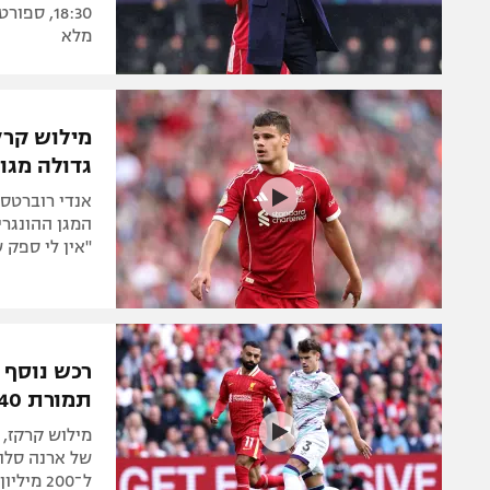
מלא
מילוש קרק
גדולה מגור
"אין לי ספק 
רכש נוסף 
תמורת 40 מיליון ליש"ט
מילוש קרקז, 
של ארנה סלו
ל־200 מיליון ליש"ט