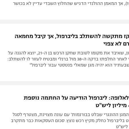
18:30, ספורט1), אך המאמן ההולנדי הדגיש שהחלוץ השבדי עדיין לא בכושר
ז מתקשה להשתלב בליברפול, אך קיבל מחמאה
ם לא צפוי
אנדי רוברטסון, שאיבד את מקומו לטובת שחקן הרכש בן ה-21, יוצא להגנה על
המגן ההונגרי לאחר החלפתו בדקה ה-38 מול ברנלי ומבטיח לעזור לו להשתלב:
שבעתיד הוא יהיה מגן שמאלי פנטסטי עבור ליברפול"
לאלופה: ליברפול הודיעה על החתמה נוספת
המגן ההונגרי שבלט בבורנמות' עם עונה מצוינת, מצטרף לסגל
ט בליברפול כחלק מקיץ רכש נוצץ. סכום העסקאות כבר מתקרב