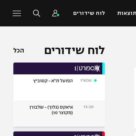
וצאות
לוח שידורים
כדורסל עולמי
ענפים נוספים
לוח שידורים
הכל
NBA
טניס
יורוליג
כדוריד
יורוקאפ
כדורעף
עכשיו
הפועל ת"א - קטוביץ
שחייה
ג'ודו
אגרוף
13:20
איאקס (גלוך) - שלבורן
(מקוצר 10)
ספורט אולימפי
UFC
היאבקות WWE