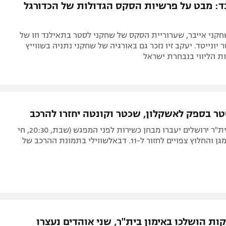
בד: מבט על פרשיות הסקס הגדולות של הכדורגל
קני אייבר, שערוריית הסקס של שחקני לסטר בתאילנד וזו של
 יונייטד. יעקב זיו נזכר גם באורגיה של שחקני נתניה בשווייץ
ת הליווי בנבחרת ישראל
סטר בספק לאשקלון, שכטר וקונטה יחזרו להרכב
שני שחקני בית"ר ירושלים יעברו מבחן כשירות לפני המפגש (שבת, 20:30, חי
בספורט4), המגן והחלוץ צפויים לחזור ל-11. דבאלשווילי בתמונת ההרכב של
ות הושלכו באימון בית"ר, שני אוהדים נעצרו