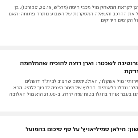
בלאגן בבית וגן לקראת המשחק מול מכבי חיפה (מוצ"ש, 20:15, ספורט1). בן
ל את ההרכב והשאלה המסקרנת של השבוע נותרה פתוחה: האם
ול הקופים הירוקים
רנטיבה לשכטר: וארן רוצה להוכיח שהמלחמה
צדקת
ותיו מול אשקלון, האולטימטום שהציב לבית"ר ירושלים
כו וגדלו בלאומית. החלוץ של מימר מצפה להפוך ללהיט הבא
ר אוהד בוזגלו בטוח שזה יקרה. ב-21:00 הוא מול האלופה
ן: מילאן סמיליאניץ' על סף סיכום בהפועל