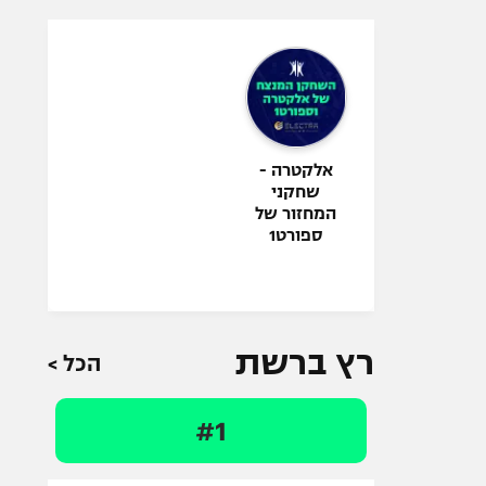
אלקטרה -
שחקני
המחזור של
ספורט1
רץ ברשת
הכל >
#1