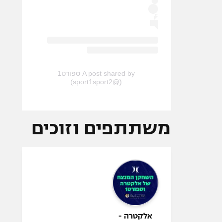
A post shared by ספורט1
(@sport1sport2)
משתתפים וזוכים
אלקטרה -