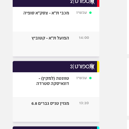
אופניים
עכשיו
מכבי ת"א - צסק"א סופיה
ספורט מוטורי
כדורמים
פוטבול אמריקאי NFL
14:00
הפועל ת"א - קטוביץ
בייסבול MLB
ספורט אתגרי
ואקסטרים
אומנויות לחימה
גיימינג E-Sports
עכשיו
טוונטה (למקין) -
דונאיסקה סטרדה
13:20
מגזין טניס גברים 6.8