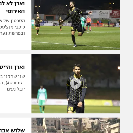
וארן לא ל
האירופי
הסרטון של שח
כוכבי מנצ'סטר
ובפרשת נערו
וארן והיי
יובל נעים
שלוש אבוק