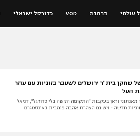
 עולמי
ברחבה
VOD
כדורסל ישראלי
ת
ל ישראלי
כדורגל עולמי
כדורסל ישראלי
על
ליגת האלופות
ליגת ווינר סל
אומית
ליגה אירופית
ליגה לאומית
וטו
ליגה אנגלית
כדורסל נשים
 שחקן בית"ר ירושלים לשעבר בזוגיות עם עוזר
ים
ליגה גרמנית
מכבי תל אביב
ת העל
מדינה
ליגה ספרדית
הפועל חולון
מאנתוני וראן בעקבות "התקופה הקשה בלי כדורגל", דניאל
ישראל
ליגה איטלקית
הפועל ירושלים
וגיות חדשה - ויש גם הצהרת אהבה פומבית באינסטגרם
יפה
ליגה צרפתית
דני אבדיה
רושלים
ליגה הולנדית
ל אביב
ליגה טורקית