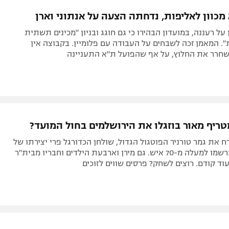
תל אביב
ליגה סינית
א מכוון לאליפות, נדחתה הצעה על אנתוני וארן
חיפה
ליגה ברזילאית
על רעננה, במועדון הבהירו כי גם חוגג ובניון "מכינים תשתית
באר שבע
ליגות נוספות
. המאמן זכה לשבחים על העבודה עם פלומיין. בקבוצה אין
לשחרר את החלוץ, על אף שהפועל ת"א התעניינה
תניה
דה
טריף מאור בוזגלו את הירושלמים בחול המועד?
רח את גמר טורניר הפוטגול הגדול, שולחן הכדורגל פרי יצירתו של
הכוכב, אליו נרשמו למעלה מ-70 איש. גם מירן וארבעת הילדים וחבריו מבית"ר
עוד קודם. רוצים לשחק? פרסים שווים לזוכים