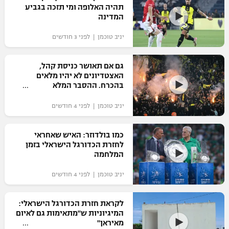
תהיה האלופה ומי תזכה בגביע
כדורסל נשים
נבחרת ישראל
המדינה
יורוליג
ליגה ספרדית
טניס
VOD
מכבי תל אביב
מכבי חיפה
יניב טוכמן | לפני 3 חודשים
יורוקאפ
ליגה איטלקית
כדוריד
הפועל חולון
בית"ר ירושלים
גם אם תאושר כניסת קהל,
רץ ברשת
ליגה צרפתית
האצטדיונים לא יהיו מלאים
כדורעף
הפועל ירושלים
בהכרח. ההסבר המלא
מכבי תל אביב
ליגה הולנדית
שחייה
תוצאות
יניב טוכמן | לפני 4 חודשים
דני אבדיה
הפועל תל אביב
ליגה טורקית
ג'ודו
כמו בולדוזר: האיש שאחראי
הפועל חיפה
לוח שידורים
לחזרת הכדורגל הישראלי בזמן
ליגה סינית
אגרוף
המלחמה
הפועל באר שבע
ליגה ברזילאית
ברחבה
יניב טוכמן | לפני 4 חודשים
ספורט אולימפי
מכבי נתניה
ליגות נוספות
UFC
לקראת חזרת הכדורגל הישראלי:
"מעל הליגה" – פודקאסט
בני יהודה
המיגיוניות ש"מתאימות גם לאיום
מאיראן"
היאבקות WWE