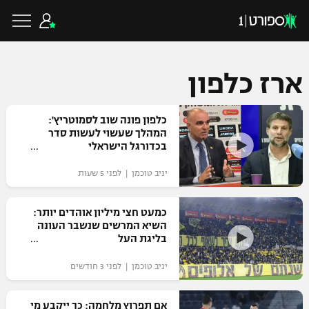
ארז כלפון
כדורגל ישראלי
כלפון פונה שוב לסמוטריץ':
המהלך שעשוי לעשות סדר
בכדורגל הישראלי
ליגת העל
כדורגל עולמי
יניב טוכמן | לפני 5 שעות
ליגה לאומית
ליגת האלופות
כמעט חצי מיליון אוהדים יותר:
כדורסל ישראלי
השיא המרשים שנשבר העונה
גביע הטוטו
בליגת העל
ליגה אירופית
ליגת ווינר סל
ליגיונרים
כדורסל עולמי
יניב טוכמן | לפני 3 חודשים
ליגה אנגלית
ליגה לאומית
גביע המדינה
NBA
אם תפרוץ מלחמה: כך ייקבע מי
ליגה גרמנית
ענפים נוספים