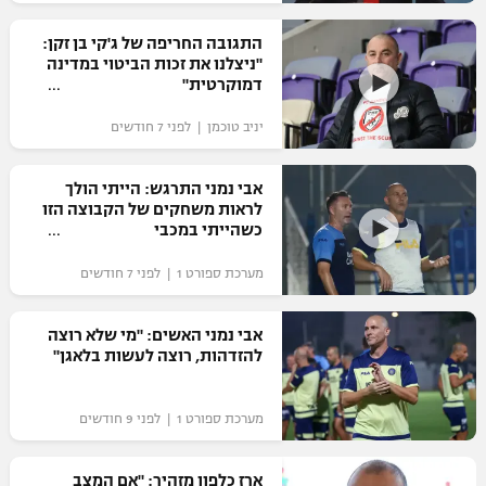
רשיון להקרנה פומבית לבית עסק
התגובה החריפה של ג'קי בן זקן:
"ניצלנו את זכות הביטוי במדינה
הצטרפות לחבילת הערוצים
דמוקרטית"
יניב טוכמן | לפני 7 חודשים
לוח דרושים – ג'ובנט
תגיות
אבי נמני התרגש: הייתי הולך
לראות משחקים של הקבוצה הזו
כשהייתי במכבי
המגזין
מערכת ספורט 1 | לפני 7 חודשים
אבי נמני האשים: "מי שלא רוצה
להזדהות, רוצה לעשות בלאגן"
מערכת ספורט 1 | לפני 9 חודשים
ארז כלפון מזהיר: "אם המצב