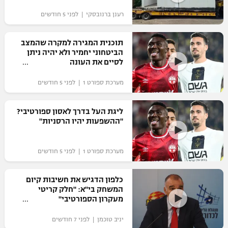
"מחצית בשכונה" – פודקאסט
רענן ברנובסקי | לפני 5 חודשים
אופניים
תוכנית המגירה למקרה שהמצב
ספורט מוטורי
משתתפים וזוכים בפרסים
הביטחוני יחמיר ולא יהיה ניתן
לסיים את העונה
כדורמים
תקנון משתתפים וזוכים בפרסים
טניס
מערכת ספורט 1 | לפני 5 חודשים
פוטבול אמריקאי NFL
תקנון עבור פעילות אלקטרה
ליגת העל בדרך לאסון ספורטיבי?
גיימינג E-Sports
בייסבול MLB
"ההשפעות יהיו הרסניות"
תקנון עבור פעילות ספורט 1 – "מרלן"
ספורט אתגרי ואקסטרים
תנאי שימוש
מערכת ספורט 1 | לפני 5 חודשים
אומנויות לחימה
כלפון הדגיש את חשיבות קיום
מדיניות פרטיות
המשחק בי"א: "חלק קריטי
גיימינג E-Sports
מעקרון הספורטיבי"
תקנון פעילות ספורט 1
יניב טוכמן | לפני 7 חודשים