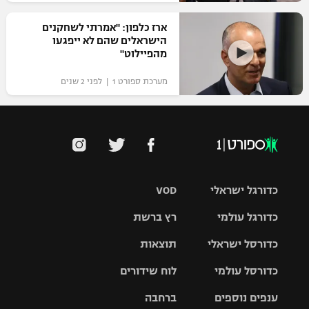
ארז כלפון: "אמרתי לשחקנים
הישראלים שהם לא ייפגעו
מהפיילוט"
מערכת ספורט 1 | לפני 2 שנים
כדורגל ישראלי
VOD
כדורגל עולמי
רץ ברשת
ליגת העל
כדורסל ישראלי
תוצאות
ליגת
ליגה לאומית
האלופות
כדורסל עולמי
לוח שידורים
ליגת ווינר
סל
גביע הטוטו
ענפים נוספים
ברחבה
ליגה
NBA