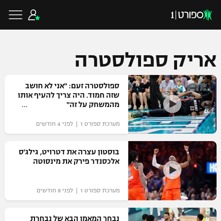
אריק ספולסטרה
כדורגל ישראלי
ספולסטרה זעם: "אני לא חושב
שזה חמוד. היה צריך להעיף אותו
מהמשחק על זה"
ליגת העל
כדורגל עולמי
מערכת ספורט 1 | לפני 4 חודשים
ליגה לאומית
ליגת האלופות
בוסטון עצרה את דטרויט, גילג'ס
כדורסל ישראלי
אלכסנדר פירק את מינסוטה
גביע הטוטו
ליגה אירופית
ליגת ווינר סל
ליגיונרים
כדורסל עולמי
מערכת ספורט 1 | לפני 8 חודשים
ליגה אנגלית
ליגה לאומית
גביע המדינה
NBA
נבחר המאמן הבא של נבחרת
ליגה גרמנית
ענפים נוספים