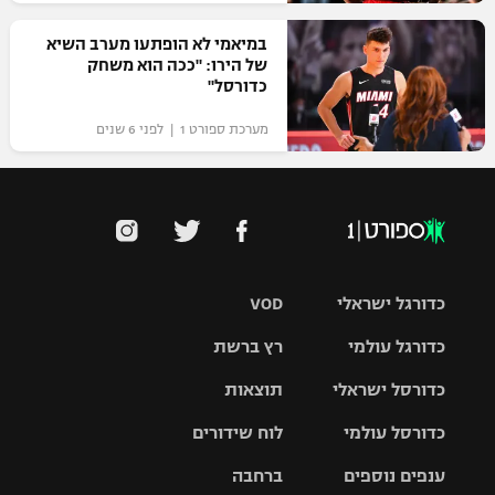
רשיון להקרנה פומבית לבית עסק
במיאמי לא הופתעו מערב השיא
של הירו: "ככה הוא משחק
הצטרפות לחבילת הערוצים
כדורסל"
מערכת ספורט 1 | לפני 6 שנים
לוח דרושים – ג'ובנט
תגיות
המגזין
כדורגל ישראלי
VOD
כדורגל עולמי
רץ ברשת
ליגת העל
כדורסל ישראלי
תוצאות
ליגת
ליגה לאומית
האלופות
כדורסל עולמי
לוח שידורים
ליגת ווינר
סל
גביע הטוטו
ענפים נוספים
ברחבה
ליגה
NBA