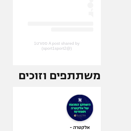
A post shared by ספורט1
(@sport1sport2)
משתתפים וזוכים
אלקטרה -