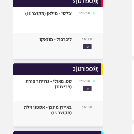
אופניים
עכשיו
צ'לסי - מילאן (מקוצר 15)
ספורט מוטורי
כדורמים
פוטבול אמריקאי NFL
16:20
ליברפול - מונאקו
בייסבול MLB
ישיר
ספורט אתגרי
ואקסטרים
אומנויות לחימה
גיימינג E-Sports
עכשיו
סט. פאולי - גרויתר פורת
(פריצות)
ישיר
16:30
באיירן מינכן - אסטון וילה
(מקוצר 15)