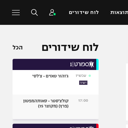
וצאות
לוח שידורים
כדורסל עולמי
ענפים נוספים
לוח שידורים
הכל
NBA
טניס
יורוליג
כדוריד
יורוקאפ
כדורעף
עכשיו
ג'והור טאזים - צ'לסי
שחייה
ישיר
ג'ודו
אגרוף
17:00
קולצ'סטר - סאותהמפטון
(פרץ) (מקוצר 15)
ספורט אולימפי
UFC
היאבקות WWE