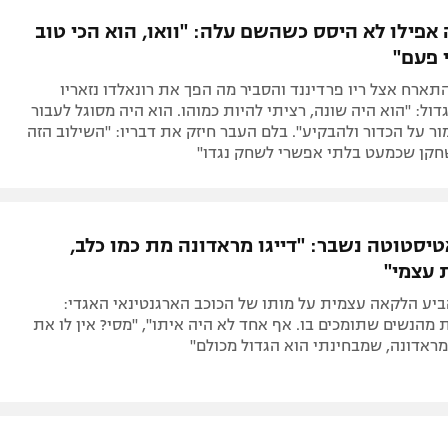
תל אביב
ליגה סינית
אפילו לא היסס כשהשם עלה: "וואו, הוא הכי טוב
חיפה
ליגה ברזילאית
 פעם"
באר שבע
ליגות נוספות
תארח אצל ריו פרדיננד והסביר מה הפך את רונאלדו נזאריו
תניה
גדול: "הוא היה שונה, רציתי להיות כמוהו. הוא היה מסוגל לעבור
ר על הכדור ולהבקיע". בלם העבר חיזק את דבריו: "השילוב הזה
דה
חקן שכמעט בלתי אפשרי לשחק נגדו"
טיסטוטה נשבר: "דייגו מראדונה מת כמו כלב,
 עצמי"
ביע הלקאה עצמית על מותו של הכוכב הארגנטינאי האגדי:
ת מהנשים שתומכים בו. אף אחד לא היה איתו", "מסי? אין לו את
ראדונה, שמבחינתי הוא הגדול מכולם"