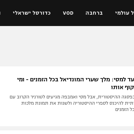
 עולמי
ברחבה
VOD
כדורסל ישראלי
ת
ל ישראלי
כדורגל עולמי
כדורסל ישראלי
על
ליגת האלופות
ליגת ווינר סל
אומית
ליגה אירופית
ליגה לאומית
וטו
ליגה אנגלית
כדורסל נשים
ד למסי: מלך שערי המונדיאל בכל הזמנים - ומי
ים
ליגה גרמנית
מכבי תל אביב
וף אותו
מדינה
ליגה ספרדית
הפועל חולון
בפסגה ההיסטורית, אבל מסי ואמבפה מגיעים לטורניר הקרוב עם
ישראל
ליגה איטלקית
הפועל ירושלים
תית להיכנס לספרי ההיסטוריה ולשנות את תמונת מלכות
ל הזמנים
יפה
ליגה צרפתית
דני אבדיה
רושלים
ליגה הולנדית
ל אביב
ליגה טורקית