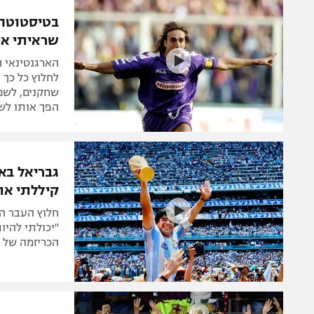
הפועל 
תקנון משתתפים וזוכים בפרסים
בטיסטוטה 
הפועל 
שראיתי אי
תקנון עבור פעילות אלקטרה
הפועל 
תקנון עבור פעילות ספורט 1 – "מרלן"
הארגנטינאי ה
מכבי נ
לחלוץ כל כך 
טניס
שחקנים, לשמו
בני יהו
הפך אותו לש
גיימינג E-Sports
תנאי שימוש
גבריאל בא
מדיניות פרטיות
קיללתי את
תקנון פעילות ספורט 1
חלוץ העבר ה
רשיון להקרנה פומבית לבית עסק
"יכולתי להיו
הכריזמה של מ
הצטרפות לחבילת הערוצים
לוח דרושים – ג'ובנט
תגיות
המגזין