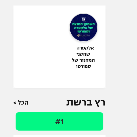
אלקטרה -
שחקני
המחזור של
ספורט1
רץ ברשת
הכל >
#1