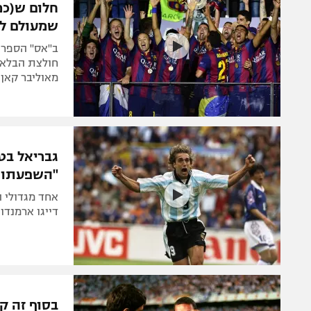
חלום ש(כמ
שמעולם ל
ב"אס" הספרדי
חולצת הבלאוג
מאוליבר קאן 
גבריאל בטי
"השפעתו ה
אחד מגדולי ה
דייגו ארמנדו
בסוף זה קר