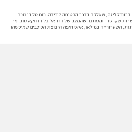
30 שנה בבונדסליגה, שאלקה בדרך הבטוחה לירידה. רום טל דן נזכר
ות שקרסו - ומסתבר שהמצב של הרויאל בלוז דווקא טוב. מי
ה 100 עונות, השערורייה במילאן, אקס חיפה וקבוצת הכוכבים שאיכשהו