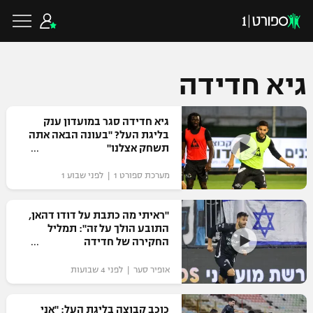
גיא חדידה
כדורגל ישראלי
גיא חדידה סגר במועדון ענק
בליגת העל? "בעונה הבאה אתה
תשחק אצלנו"
ליגת העל
כדורגל עולמי
מערכת ספורט 1 | לפני שבוע 1
ליגה לאומית
ליגת האלופות
"ראיתי מה כתבת על דודו דהאן,
כדורסל ישראלי
התובע הולך על זה": תמליל
גביע הטוטו
החקירה של חדידה
ליגה אירופית
ליגת ווינר סל
ליגיונרים
כדורסל עולמי
אופיר סער | לפני 4 שבועות
ליגה אנגלית
ליגה לאומית
גביע המדינה
NBA
כוכב קבוצה בליגת העל: "אני
ליגה גרמנית
ענפים נוספים