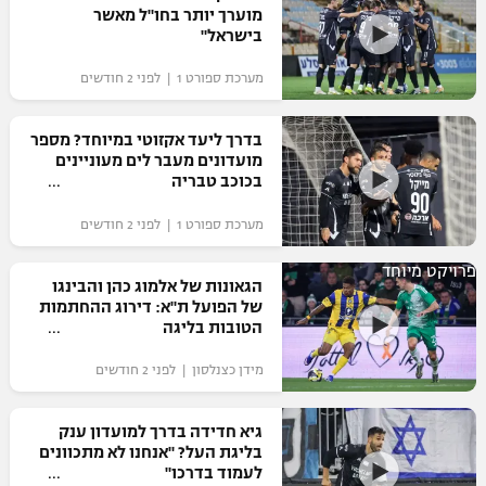
מוערך יותר בחו"ל מאשר
כדורסל נשים
נבחרת ישראל
בישראל"
יורוליג
ליגה ספרדית
טניס
VOD
מכבי תל אביב
מכבי חיפה
מערכת ספורט 1 | לפני 2 חודשים
יורוקאפ
ליגה איטלקית
כדוריד
הפועל חולון
בית"ר ירושלים
בדרך ליעד אקזוטי במיוחד? מספר
רץ ברשת
ליגה צרפתית
מועדונים מעבר לים מעוניינים
כדורעף
הפועל ירושלים
בכוכב טבריה
מכבי תל אביב
ליגה הולנדית
שחייה
תוצאות
מערכת ספורט 1 | לפני 2 חודשים
דני אבדיה
הפועל תל אביב
ליגה טורקית
ג'ודו
פרויקט מיוחד
הגאונות של אלמוג כהן והבינגו
הפועל חיפה
לוח שידורים
של הפועל ת"א: דירוג ההחתמות
ליגה סינית
אגרוף
הטובות בליגה
הפועל באר שבע
ליגה ברזילאית
ברחבה
מידן כצנלסון | לפני 2 חודשים
ספורט אולימפי
מכבי נתניה
ליגות נוספות
UFC
גיא חדידה בדרך למועדון ענק
"מעל הליגה" – פודקאסט
בני יהודה
בליגת העל? "אנחנו לא מתכוונים
לעמוד בדרכו"
היאבקות WWE