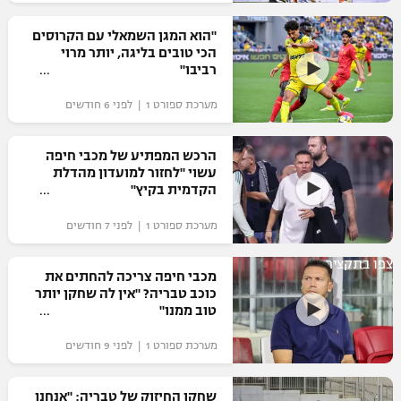
רשיון להקרנה פומבית לבית עסק
"הוא המגן השמאלי עם הקרוסים
הכי טובים בליגה, יותר מרוי
הצטרפות לחבילת הערוצים
רביבו"
מערכת ספורט 1 | לפני 6 חודשים
לוח דרושים – ג'ובנט
תגיות
הרכש המפתיע של מכבי חיפה
עשוי "לחזור למועדון מהדלת
הקדמית בקיץ"
המגזין
מערכת ספורט 1 | לפני 7 חודשים
צפו בתקציר
מכבי חיפה צריכה להחתים את
כוכב טבריה? "אין לה שחקן יותר
טוב ממנו"
מערכת ספורט 1 | לפני 9 חודשים
שחקן החיזוק של טבריה: "אנחנו