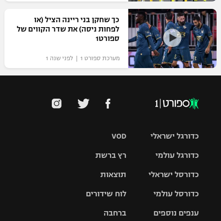
כך שחקן בני ריינה הציל (או
לפחות ניסה) את שדר הקווים של
ספורט1
מערכת ספורט 1 | לפני שנה 1
כדורגל ישראלי
VOD
כדורגל עולמי
רץ ברשת
ליגת העל
כדורסל ישראלי
תוצאות
ליגת
ליגה לאומית
האלופות
כדורסל עולמי
לוח שידורים
ליגת ווינר
סל
גביע הטוטו
ענפים נוספים
ברחבה
ליגה
NBA