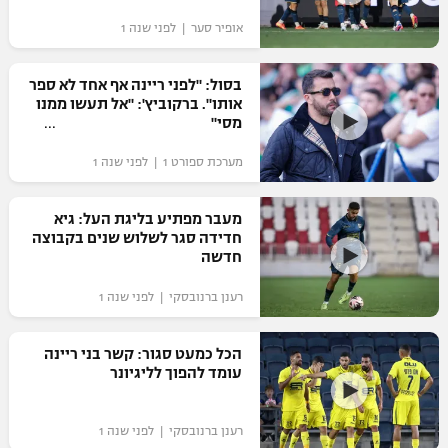
אופיר סער | לפני שנה 1
בסול: "לפני ריינה אף אחד לא ספר
אותו". ברקוביץ': "אל תעשו ממנו
מסי"
מערכת ספורט 1 | לפני שנה 1
מעבר מפתיע בליגת העל: גיא
חדידה סגר לשלוש שנים בקבוצה
חדשה
רענן ברנובסקי | לפני שנה 1
הכל כמעט סגור: קשר בני ריינה
עומד להפוך לליגיונר
רענן ברנובסקי | לפני שנה 1